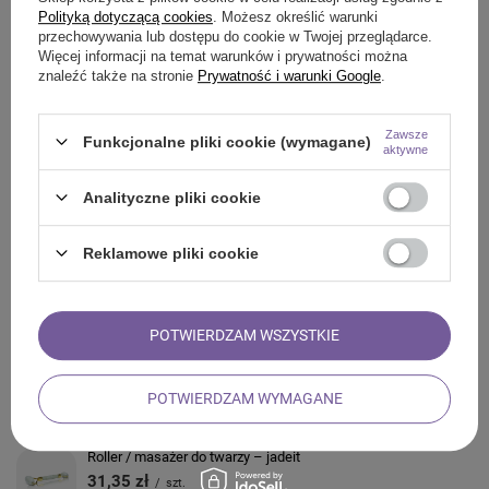
Z NASZEGO BLOGA
Polityką dotyczącą cookies
. Możesz określić warunki
przechowywania lub dostępu do cookie w Twojej przeglądarce.
Więcej informacji na temat warunków i prywatności można
znaleźć także na stronie
Prywatność i warunki Google
.
ZADAJ PYTANIE
Zawsze
Funkcjonalne pliki cookie (wymagane)
aktywne
OPINIE
Analityczne pliki cookie
ZOBACZ RÓWNIEŻ
Reklamowe pliki cookie
Zestaw na Czakrę Sakralną (Svadhishthana): herbata
czakralna + kamień mocy
POTWIERDZAM WSZYSTKIE
16,65 zł
/
szt.
Zestaw kamieni czakralnych – w ozdobnym pudełku
POTWIERDZAM WYMAGANE
35,27 zł
/
szt.
Roller / masażer do twarzy – jadeit
31,35 zł
/
szt.