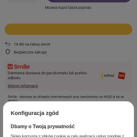
Możesz kupić także poprzez:
14
dni na łatwy zwrot
Bezpieczne zakupy
Darmowa dostawa do paczkomatu lub punktu
odbioru
Więcej informacji
Smile - dostawy ze sklepów internetowych przy zamówieniu od
44,00 zł
są za
darmo.
Konfiguracja zgód
SZCZEGÓŁOWE INFORMACJE
Dbamy o Twoją prywatność
Sklep korzysta z plików cookie w celu realizacji usług zgodnie z