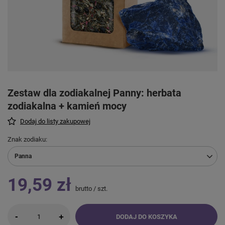
Zestaw dla zodiakalnej Panny: herbata
zodiakalna + kamień mocy
Dodaj do listy zakupowej
Znak zodiaku
Panna
19,59 zł
brutto
/
szt.
-
+
DODAJ DO KOSZYKA