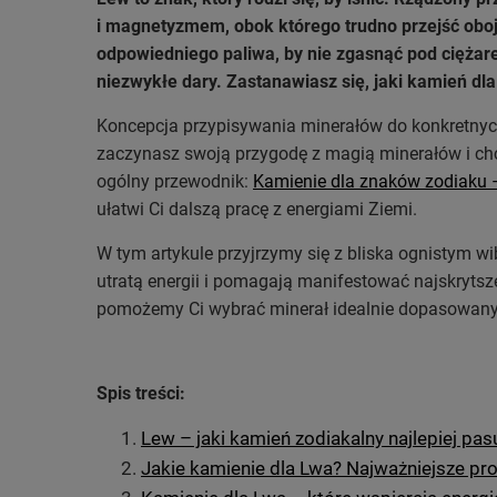
i magnetyzmem, obok którego trudno przejść oboję
odpowiedniego paliwa, by nie zgasnąć pod ciężar
niezwykłe dary. Zastanawiasz się, jaki kamień d
Koncepcja przypisywania minerałów do konkretnych
zaczynasz swoją przygodę z magią minerałów i chce
ogólny przewodnik:
Kamienie dla znaków zodiaku –
ułatwi Ci dalszą pracę z energiami Ziemi.
W tym artykule przyjrzymy się z bliska ognistym 
utratą energii i pomagają manifestować najskrytsz
pomożemy Ci wybrać minerał idealnie dopasowany
Spis treści:
Lew – jaki kamień zodiakalny najlepiej pas
Jakie kamienie dla Lwa? Najważniejsze pr