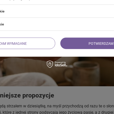
kie
kie
ZAM WYMAGANE
POTWIERDZAM 
niejsze propozycje
dą strzałem w dziesiątkę, na myśl przychodzą od razu te o słon
 które z jednej strony podsycają jego życiową pasję, a z drugie