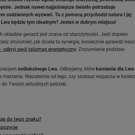
tnie. Jednak nawet najjaśniejsze światło potrzebuje
em codziennych wyzwań. Tu z pomocą przychodzi natura i jej
la Lwa będzie tym idealnym? Jesteś w dobrym miejscu!
 układów gwiazd jest znana od starożytności. Jeśli dopiero
sz zrozumieć, jak działa ta synergia, koniecznie sprawdź nasz
 odkryj swój talizman energetyczny
. Zrozumienie podstaw
wibracjom
zodiakalnego Lwa
. Odkryjemy, które
kamienie dla Lwa
e marzenia. Niezależnie od tego, czy szukasz wsparcia w karie
 do Twoich aktualnych potrzeb.
uje do tego znaku?
opozycje