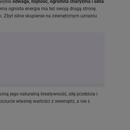
zwykła
odwaga, hojność, ogromna charyzma i silna
ywna ognista energia ma też swoją drugą stronę.
k. Zbyt silne skupienie na zewnętrznym uznaniu
nią jego naturalną kreatywność, siłę przebicia i
oczucie własnej wartości z wewnątrz, a nie z