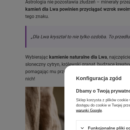
Astrologia nie pozostawia złudzeń – minerały prz
kamień dla Lwa powinien przyciągać wzrok swoim
tego znaku.
„Dla Lwa kryształ to nie tylko ozdoba. To przedł
Wybierając
kamienie naturalne dla Lwa
, najczęści
słoneczny cytryn, królewski granat, budzące kreaty
pomagając mu przekuć plany w rzeczywistość i utr
Konfiguracja zgód
nich!
Dbamy o Twoją prywatn
Sklep korzysta z plików cookie 
dostępu do cookie w Twojej prz
warunki Google
.
Funkcjonalne pliki 