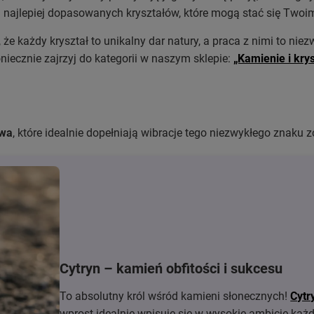
i najlepiej dopasowanych kryształów, które mogą stać się Two
 każdy kryształ to unikalny dar natury, a praca z nimi to niezw
iecznie zajrzyj do kategorii w naszym sklepie:
„Kamienie i kry
Lwa
, które idealnie dopełniają wibracje tego niezwykłego znaku 
Cytryn – kamień obfitości i sukcesu
To absolutny król wśród kamieni słonecznych!
Cytr
wprost idealnie wpisuje się w wysokie ambicje każ