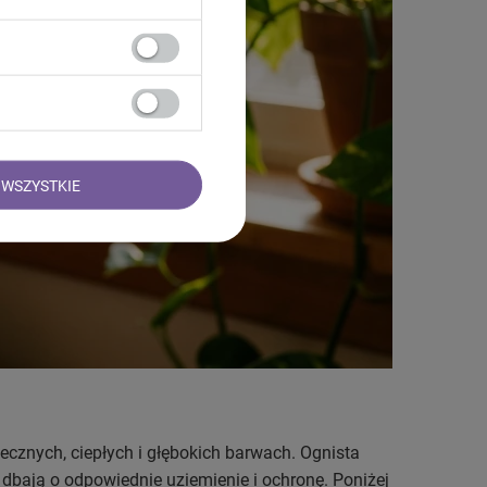
WSZYSTKIE
ecznych, ciepłych i głębokich barwach. Ognista
j dbają o odpowiednie uziemienie i ochronę. Poniżej