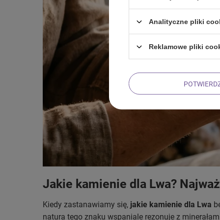
Analityczne pliki coo
Reklamowe pliki coo
POTWIERD
Jakie kamienie dla Lwa? Najważ
Kiedy zastanawiamy się,
jakie kamienie dla Lwa
bę
natura tego znaku wspaniale rezonuje z minerałami,