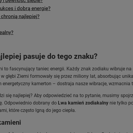
ę i pewność siebie?
ukces i dobrą energię?
chronią najlepiej?
ealny?
jlepiej pasuje do tego znaku?
 to fascynujący taniec energii. Każdy znak zodiaku wibruje na o
 w głębi Ziemi formowały się przez miliony lat, absorbując uni
 energetyczny kamerton – dostraja nasze wibracje, wzmacnia ta
i się najlepiej? Aby odpowiedzieć na to pytanie, musimy spojrz
urę. Odpowiednio dobrany do
Lwa kamień zodiakalny
nie tylko po
i, które często lgną do jego ciepła.
kamieni