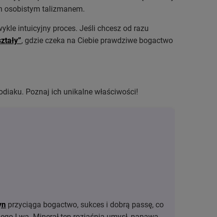
im osobistym talizmanem.
ykle intuicyjny proces. Jeśli chcesz od razu
ształy”
, gdzie czeka na Ciebie prawdziwe bogactwo
zodiaku. Poznaj ich unikalne właściwości!
yn
przyciąga bogactwo, sukces i dobrą passę, co
dego Lwa. Minerał ten rozjaśnia umysł, napawa