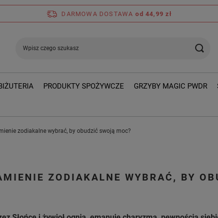
DARMOWA DOSTAWA
od 44,99 zł
BIŻUTERIA
PRODUKTY SPOŻYWCZE
GRZYBY MAGIC PWDR
amienie zodiakalne wybrać, by obudzić swoją moc?
KAMIENIE ZODIAKALNE WYBRAĆ, BY O
przez Słońce i żywioł ognia, emanuje charyzmą, pewnością siebi