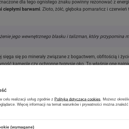
eznaczone dla tego ognistego znaku powinny rezonować z energi
i ciepłymi barwami
. Złoto, żółć, głęboka pomarańcz i czerwień t
użenie jego wewnętrznego blasku i talizman, który przypomina mu
ej sięga się po minerały związane z bogactwem, obfitością i życi
wność karneole czy ochronne tygrysie oko. To właśnie one najpi
zymać pozycję lidera w swoim własnym życiu. W kolejnych częś
ość
w celu realizacji usług zgodnie z
Polityką dotyczącą cookies
. Możesz określi
eglądarce. Więcej informacji na temat warunków i prywatności można znaleźć
cookie (wymagane)