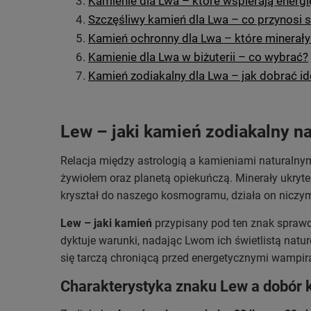
Kamienie dla Lwa – które wspierają energi
Szczęśliwy kamień dla Lwa – co przynosi s
Kamień ochronny dla Lwa – które minerały 
Kamienie dla Lwa w biżuterii – co wybrać?
Kamień zodiakalny dla Lwa – jak dobrać id
Lew – jaki kamień zodiakalny na
Relacja między astrologią a kamieniami naturalnymi
żywiołem oraz planetą opiekuńczą. Minerały ukryte
kryształ do naszego kosmogramu, działa on niczym
Lew – jaki kamień
przypisany pod ten znak sprawdz
dyktuje warunki, nadając Lwom ich świetlistą nat
się tarczą chroniącą przed energetycznymi wampiram
Charakterystyka znaku Lew a dobór 