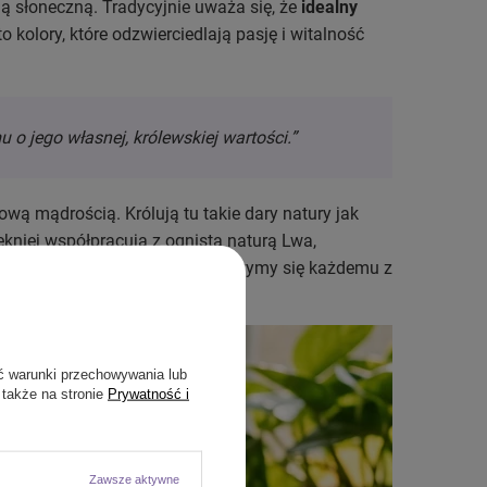
ą słoneczną. Tradycyjnie uważa się, że
idealny
o kolory, które odzwierciedlają pasję i witalność
 o jego własnej, królewskiej wartości.”
ową mądrością. Królują tu takie dary natury jak
ękniej współpracują z ognistą naturą Lwa,
ciach artykułu dokładnie przyjrzymy się każdemu z
ć warunki przechowywania lub
 także na stronie
Prywatność i
Zawsze aktywne