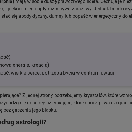
erpnia)
mają w sobie duszę prawdziwego lidera. Cechuje je nie
ukę i piękno, a jego optymizm bywa zaraźliwy. Jednak ta intens
 stać się apodyktyczny, dumny lub popaść w energetyczny dołe
ność)
iowa energia, kreacja)
ność, wielkie serce, potrzeba bycia w centrum uwagi
ierające? Z jednej strony potrzebujemy kryształów, które wzmoc
przydadzą się minerały uziemiające, które nauczą Lwa czerpać p
 bez gaszenia jego blasku.
dług astrologii?