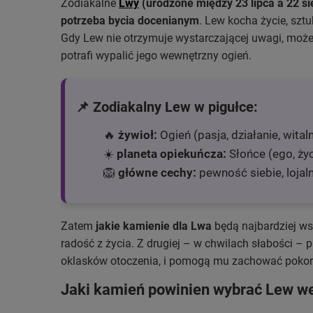
Zodiakalne
Lwy
(urodzone między 23 lipca a 22 si
potrzeba bycia docenianym
. Lew kocha życie, szt
Gdy Lew nie otrzymuje wystarczającej uwagi, może
potrafi wypalić jego wewnętrzny ogień.
📌 Zodiakalny Lew w pigułce:
🔥
żywioł:
Ogień (pasja, działanie, wital
☀️
planeta opiekuńcza:
Słońce (ego, życ
🦁
główne cechy:
pewność siebie, lojal
Zatem
jakie kamienie dla Lwa
będą najbardziej wsp
radość z życia. Z drugiej – w chwilach słabości – 
oklasków otoczenia, i pomogą mu zachować pokorę
Jaki kamień powinien wybrać Lew we