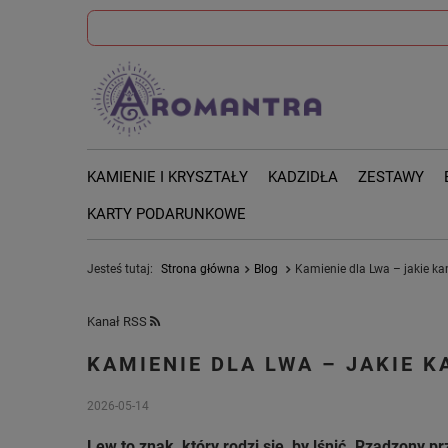
KAMIENIE I KRYSZTAŁY
KADZIDŁA
ZESTAWY
KARTY PODARUNKOWE
Jesteś tutaj:
Strona główna
Blog
Kamienie dla Lwa – jakie k
Kanał RSS
KAMIENIE DLA LWA – JAKIE 
2026-05-14
Lew to znak, który rodzi się, by lśnić. Rządzony 