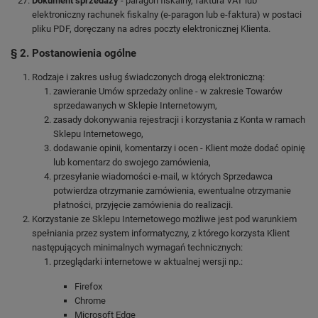
Dokument sprzedaży
- paragon fiskalny, faktura VAT lub
elektroniczny rachunek fiskalny (e-paragon lub e-faktura) w postaci
pliku PDF, doręczany na adres poczty elektronicznej Klienta.
§ 2. Postanowienia ogólne
Rodzaje i zakres usług świadczonych drogą elektroniczną:
zawieranie Umów sprzedaży online - w zakresie Towarów
sprzedawanych w Sklepie Internetowym,
zasady dokonywania rejestracji i korzystania z Konta w ramach
Sklepu Internetowego,
dodawanie opinii, komentarzy i ocen - Klient może dodać opinię
lub komentarz do swojego zamówienia,
przesyłanie wiadomości e-mail, w których Sprzedawca
potwierdza otrzymanie zamówienia, ewentualne otrzymanie
płatności, przyjęcie zamówienia do realizacji.
Korzystanie ze Sklepu Internetowego możliwe jest pod warunkiem
spełniania przez system informatyczny, z którego korzysta Klient
następujących minimalnych wymagań technicznych:
przeglądarki internetowe w aktualnej wersji np.:
Firefox
Chrome
Microsoft Edge