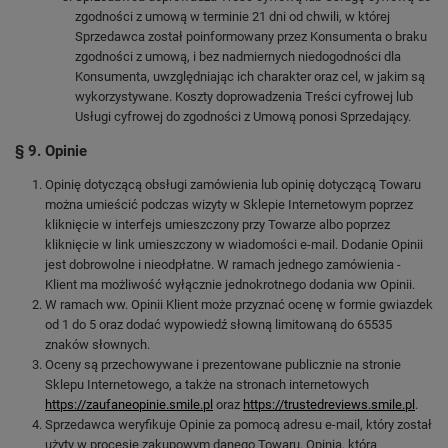
zgodności z umową w terminie 21 dni od chwili, w której
Sprzedawca został poinformowany przez Konsumenta o braku
zgodności z umową, i bez nadmiernych niedogodności dla
Konsumenta, uwzględniając ich charakter oraz cel, w jakim są
wykorzystywane. Koszty doprowadzenia Treści cyfrowej lub
Usługi cyfrowej do zgodności z Umową ponosi Sprzedający.
§ 9. Opinie
Opinię dotyczącą obsługi zamówienia lub opinię dotyczącą Towaru
można umieścić podczas wizyty w Sklepie Internetowym poprzez
kliknięcie w interfejs umieszczony przy Towarze albo poprzez
kliknięcie w link umieszczony w wiadomości e-mail. Dodanie Opinii
jest dobrowolne i nieodpłatne. W ramach jednego zamówienia -
Klient ma możliwość wyłącznie jednokrotnego dodania ww Opinii.
W ramach ww. Opinii Klient może przyznać ocenę w formie gwiazdek
od 1 do 5 oraz dodać wypowiedź słowną limitowaną do 65535
znaków słownych.
Oceny są przechowywane i prezentowane publicznie na stronie
Sklepu Internetowego, a także na stronach internetowych
https://zaufaneopinie.smile.pl
oraz
https://trustedreviews.smile.pl
.
Sprzedawca weryfikuje Opinie za pomocą adresu e-mail, który został
użyty w procesie zakupowym danego Towaru. Opinia, która