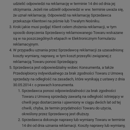
udzielić odpowiedzi na reklamację w terminie 14 dni od dnia jej
otrzymania. Jeżeli nie udzielił odpowiedzi w ww. terminie uważa się,
że uznał reklamację. Odpowiedź na reklamację Sprzedawca
przekazuje Klientowi na piśmie lub Trwałym Nośniku.
Kroki jakie musi podjąć Klient celem złożenia reklamacji, w tym
sposób doręczenia Sprzedawcy reklamowanego Towaru wskazane
są w na poszczególnych etapach w Elektronicznym formularzu
reklamacyjnym.
W przypadku uznania przez Sprzedawcę reklamacji za uzasadnioną:
koszty wymiany, naprawy, w tym koszt przesyłki związanej z
reklamacją Towaru ponosi Sprzedający.
Sprzedawca jest odpowiedzialny wobec Konsumenta, a także
Przedsiębiorcy indywidualnego za brak zgodności Towaru z Umową
sprzedaży na odległość na zasadach, które wynikają z ustawy z dnia
30.05.2014 r. o prawach konsumenta.
Sprzedawca ponosi odpowiedzialności za brak zgodności
Towaru z Umową sprzedaży zawartą na odległość istniejący w
chwili jego dostarczenia i ujawniony w ciągu dwóch lat od tej
chwili, chyba, że termin przydatności Towaru do użycia,
określony przez Sprzedawcę jest dłuższy.
Sprzedawca dokonuje naprawy lub wymiany Towaru w terminie
14 dni od dnia uznania reklamacji. Koszty naprawy lub wymiany,