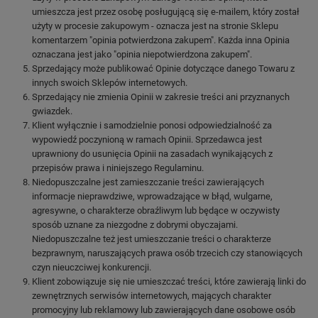
umieszcza jest przez osobę posługującą się e-mailem, który został
użyty w procesie zakupowym - oznacza jest na stronie Sklepu
komentarzem "opinia potwierdzona zakupem". Każda inna Opinia
oznaczana jest jako "opinia niepotwierdzona zakupem".
Sprzedający może publikować Opinie dotyczące danego Towaru z
innych swoich Sklepów internetowych.
Sprzedający nie zmienia Opinii w zakresie treści ani przyznanych
gwiazdek.
Klient wyłącznie i samodzielnie ponosi odpowiedzialność za
wypowiedź poczynioną w ramach Opinii. Sprzedawca jest
uprawniony do usunięcia Opinii na zasadach wynikających z
przepisów prawa i niniejszego Regulaminu.
Niedopuszczalne jest zamieszczanie treści zawierających
informacje nieprawdziwe, wprowadzające w błąd, wulgarne,
agresywne, o charakterze obraźliwym lub będące w oczywisty
sposób uznane za niezgodne z dobrymi obyczajami.
Niedopuszczalne też jest umieszczanie treści o charakterze
bezprawnym, naruszających prawa osób trzecich czy stanowiących
czyn nieuczciwej konkurencji.
Klient zobowiązuje się nie umieszczać treści, które zawierają linki do
zewnętrznych serwisów internetowych, mających charakter
promocyjny lub reklamowy lub zawierających dane osobowe osób