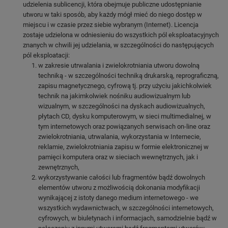
udzielenia sublicencji, która obejmuje publiczne udostępnianie
utworu w taki sposób, aby każdy mógł mieć do niego dostęp w
miejscu i w czasie przez siebie wybranym (Internet). Licencja
zostaje udzielona w odniesieniu do wszystkich pól eksploatacyjnych
znanych w chwili jej udzielania, w szczególności do następujących
pól eksploatacji:
w zakresie utrwalania i zwielokrotniania utworu dowolną
techniką - w szczególności techniką drukarską, reprograficzną,
zapisu magnetycznego, cyfrową tj. przy użyciu jakichkolwiek
technik na jakimkolwiek nośniku audiowizualnym lub
wizualnym, w szczególności na dyskach audiowizualnych,
płytach CD, dysku komputerowym, w sieci multimedialnej, w
tym internetowych oraz powiązanych serwisach on-line oraz
zwielokrotniania, utrwalania, wykorzystania w Internecie,
reklamie, zwielokrotniania zapisu w formie elektronicznej w
pamięci komputera oraz w sieciach wewnętrznych, jak i
zewnętrznych,
wykorzystywanie całości lub fragmentów bądź dowolnych
elementów utworu z możliwością dokonania modyfikacji
wynikającej z istoty danego medium internetowego - we
wszystkich wydawnictwach, w szczególności internetowych,
cyfrowych, w biuletynach i informacjach, samodzielnie bądź w