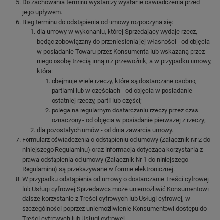
Do zachowania terminu wystarczy wysłanie oświadczenia przed
jego upływem.
Bieg terminu do odstąpienia od umowy rozpoczyna się:
dla umowy w wykonaniu, której Sprzedający wydaje rzecz,
będąc zobowiązany do przeniesienia jej własności - od objęcia
w posiadanie Towaru przez Konsumenta lub wskazaną przez
niego osobę trzecią inną niż przewoźnik, a w przypadku umowy,
która:
obejmuje wiele rzeczy, które są dostarczane osobno,
partiami lub w częściach - od objęcia w posiadanie
ostatniej rzeczy, partii lub części;
polega na regularnym dostarczaniu rzeczy przez czas
oznaczony - od objęcia w posiadanie pierwszej z rzeczy;
dla pozostałych umów - od dnia zawarcia umowy.
Formularz oświadczenia o odstąpieniu od umowy (Załącznik Nr 2 do
niniejszego Regulaminu) oraz informacja dotycząca korzystania z
prawa odstąpienia od umowy (Załącznik Nr 1 do niniejszego
Regulaminu) są przekazywane w formie elektronicznej.
W przypadku odstąpienia od umowy o dostarczanie Treści cyfrowej
lub Usługi cyfrowej Sprzedawca może uniemożliwić Konsumentowi
dalsze korzystanie z Treści cyfrowych lub Usługi cyfrowej, w
szczególności poprzez uniemożliwienie Konsumentowi dostępu do
Treści cyfrowych lub Usługi cyfrowej.