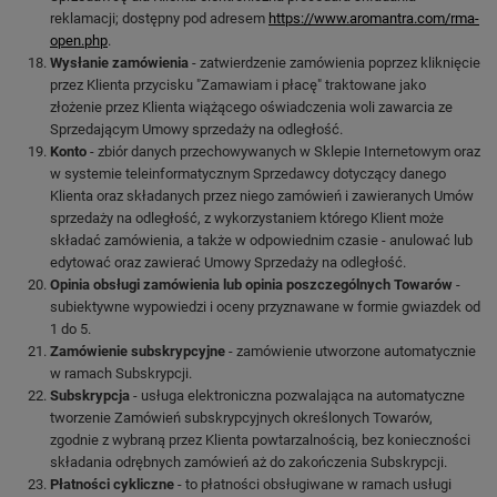
reklamacji; dostępny pod adresem
https://www.aromantra.com/rma-
open.php
.
Wysłanie zamówienia
- zatwierdzenie zamówienia poprzez kliknięcie
przez Klienta przycisku "Zamawiam i płacę" traktowane jako
złożenie przez Klienta wiążącego oświadczenia woli zawarcia ze
Sprzedającym Umowy sprzedaży na odległość.
Konto
- zbiór danych przechowywanych w Sklepie Internetowym oraz
w systemie teleinformatycznym Sprzedawcy dotyczący danego
Klienta oraz składanych przez niego zamówień i zawieranych Umów
sprzedaży na odległość, z wykorzystaniem którego Klient może
składać zamówienia, a także w odpowiednim czasie - anulować lub
edytować oraz zawierać Umowy Sprzedaży na odległość.
Opinia obsługi zamówienia lub opinia poszczególnych Towarów
-
subiektywne wypowiedzi i oceny przyznawane w formie gwiazdek od
1 do 5.
Zamówienie subskrypcyjne
- zamówienie utworzone automatycznie
w ramach Subskrypcji.
Subskrypcja
- usługa elektroniczna pozwalająca na automatyczne
tworzenie Zamówień subskrypcyjnych określonych Towarów,
zgodnie z wybraną przez Klienta powtarzalnością, bez konieczności
składania odrębnych zamówień aż do zakończenia Subskrypcji.
Płatności cykliczne
- to płatności obsługiwane w ramach usługi