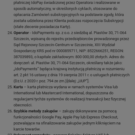
płatniczej IdoPay świadczonej przez Operatora i realizowane w
sposób automatyczny, w określonych cyklach, stosowane do
opłacania Zamówień subskrypcyjnych na podstawie zgody, która
została udzielona przez Klienta podczas rozpoczęcia Subskrypcji
(stałe zlecenie posiadacza Karty).
Operator
- IdoPayments sp. z o.o. z siedzibą al. Piastów 30, 71-064
Szczecin, wpisaną do rejestru przedsiębiorców prowadzonego przez
Sąd Rejonowy Szczecin-Centrum w Szczecinie, XIII Wydział
Gospodarczy KRS pod nr 0000859711, NIP: 8522666251, REGON:
387039893, o kapitale zakładowym: 800 000,00 złotych. Adres do
doręczeń: al. Piastów 30, 71-064 Szczecin, określany także jako:
„IdoPayments” będąca krajową instytucją płatniczą w rozumieniu
art. 2 pkt 16 ustawy z dnia 19 sierpnia 2011 r. o usługach płatniczych
(Dz.U. z 2020 r. poz. 794 ze zm.)[dalej: „UUP”].
Karta
– karta płatnicza wydana w ramach systemów Visa lub
International lub Mastercard International, dopuszczona do
regulacjami tychże systemów do realizacji transakcji bez fizycznej
obecności.
Szybkie metody zakupów
– zakupy dokonywane za pomocą
funkcjonalności Google Pay, Apple Pay lub Express Checkout,
pozwalające na sfinalizowanie zakupów jednym kliknięciem na
karcie towarów.