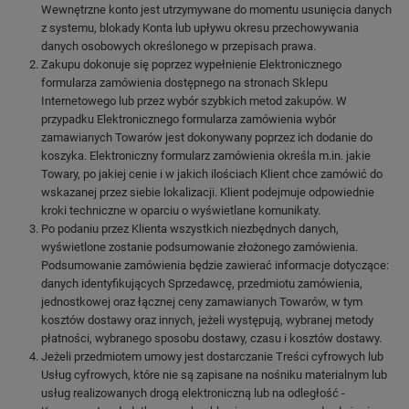
Wewnętrzne konto jest utrzymywane do momentu usunięcia danych
z systemu, blokady Konta lub upływu okresu przechowywania
danych osobowych określonego w przepisach prawa.
Zakupu dokonuje się poprzez wypełnienie Elektronicznego
formularza zamówienia dostępnego na stronach Sklepu
Internetowego lub przez wybór szybkich metod zakupów. W
przypadku Elektronicznego formularza zamówienia wybór
zamawianych Towarów jest dokonywany poprzez ich dodanie do
koszyka. Elektroniczny formularz zamówienia określa m.in. jakie
Towary, po jakiej cenie i w jakich ilościach Klient chce zamówić do
wskazanej przez siebie lokalizacji. Klient podejmuje odpowiednie
kroki techniczne w oparciu o wyświetlane komunikaty.
Po podaniu przez Klienta wszystkich niezbędnych danych,
wyświetlone zostanie podsumowanie złożonego zamówienia.
Podsumowanie zamówienia będzie zawierać informacje dotyczące:
danych identyfikujących Sprzedawcę, przedmiotu zamówienia,
jednostkowej oraz łącznej ceny zamawianych Towarów, w tym
kosztów dostawy oraz innych, jeżeli występują, wybranej metody
płatności, wybranego sposobu dostawy, czasu i kosztów dostawy.
Jeżeli przedmiotem umowy jest dostarczanie Treści cyfrowych lub
Usług cyfrowych, które nie są zapisane na nośniku materialnym lub
usług realizowanych drogą elektroniczną lub na odległość -