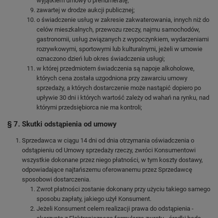
wyjątkiem umowy o prenumeratę;
zawartej w drodze aukcji publicznej;
o świadczenie usług w zakresie zakwaterowania, innych niż do
celów mieszkalnych, przewozu rzeczy, najmu samochodów,
gastronomii, usług związanych z wypoczynkiem, wydarzeniami
rozrywkowymi, sportowymi lub kulturalnymi, jeżeli w umowie
oznaczono dzień lub okres świadczenia usługi;
w której przedmiotem świadczenia są napoje alkoholowe,
których cena została uzgodniona przy zawarciu umowy
sprzedaży, a których dostarczenie może nastąpić dopiero po
upływie 30 dni i których wartość zależy od wahań na rynku, nad
którymi przedsiębiorca nie ma kontroli;
§ 7. Skutki odstąpienia od umowy
Sprzedawca w ciągu 14 dni od dnia otrzymania oświadczenia o
odstąpieniu od Umowy sprzedaży rzeczy, zwróci Konsumentowi
wszystkie dokonane przez niego płatności, w tym koszty dostawy,
odpowiadające najtańszemu oferowanemu przez Sprzedawcę
sposobowi dostarczenia.
Zwrot płatności zostanie dokonany przy użyciu takiego samego
sposobu zapłaty, jakiego użył Konsument.
Jeżeli Konsument celem realizacji prawa do odstąpienia -