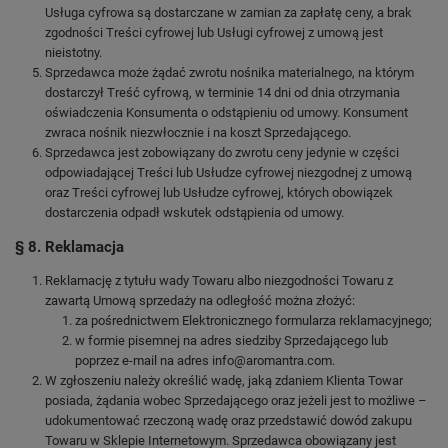
Usługa cyfrowa są dostarczane w zamian za zapłatę ceny, a brak
zgodności Treści cyfrowej lub Usługi cyfrowej z umową jest
nieistotny.
Sprzedawca może żądać zwrotu nośnika materialnego, na którym
dostarczył Treść cyfrową, w terminie 14 dni od dnia otrzymania
oświadczenia Konsumenta o odstąpieniu od umowy. Konsument
zwraca nośnik niezwłocznie i na koszt Sprzedającego.
Sprzedawca jest zobowiązany do zwrotu ceny jedynie w części
odpowiadającej Treści lub Usłudze cyfrowej niezgodnej z umową
oraz Treści cyfrowej lub Usłudze cyfrowej, których obowiązek
dostarczenia odpadł wskutek odstąpienia od umowy.
§ 8. Reklamacja
Reklamację z tytułu wady Towaru albo niezgodności Towaru z
zawartą Umową sprzedaży na odległość można złożyć:
za pośrednictwem Elektronicznego formularza reklamacyjnego;
w formie pisemnej na adres siedziby Sprzedającego lub
poprzez e-mail na adres info@aromantra.com.
W zgłoszeniu należy określić wadę, jaką zdaniem Klienta Towar
posiada, żądania wobec Sprzedającego oraz jeżeli jest to możliwe –
udokumentować rzeczoną wadę oraz przedstawić dowód zakupu
Towaru w Sklepie Internetowym. Sprzedawca obowiązany jest