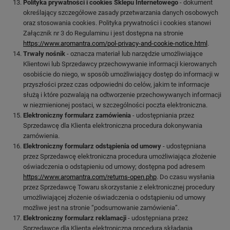
Polityka prywatności i cookies Sklepu Internetowego
- dokument
określający szczegółowe zasady przetwarzania danych osobowych
oraz stosowania cookies. Polityka prywatności i cookies stanowi
Załącznik nr 3 do Regulaminu i jest dostępna na stronie
https://www.aromantra.com/pol-privacy-and-cookie-notice.html
.
Trwały nośnik
- oznacza materiał lub narzędzie umożliwiające
Klientowi lub Sprzedawcy przechowywanie informacji kierowanych
osobiście do niego, w sposób umożliwiający dostęp do informacji w
przyszłości przez czas odpowiedni do celów, jakim te informacje
służą i które pozwalają na odtworzenie przechowywanych informacji
w niezmienionej postaci, w szczególności poczta elektroniczna.
Elektroniczny formularz zamówienia
- udostępniania przez
Sprzedawcę dla Klienta elektroniczna procedura dokonywania
zamówienia.
Elektroniczny formularz odstąpienia od umowy
- udostępniana
przez Sprzedawcę elektroniczna procedura umożliwiająca złożenie
oświadczenia o odstąpieniu od umowy; dostępna pod adresem
https://www.aromantra.com/returns-open.php
. Do czasu wysłania
przez Sprzedawcę Towaru skorzystanie z elektronicznej procedury
umożliwiającej złożenie oświadczenia o odstąpieniu od umowy
możliwe jest na stronie “podsumowanie zamówienia”.
Elektroniczny formularz reklamacji
- udostępniana przez
Sprzedawcę dla Klienta elektroniczna procedura składania