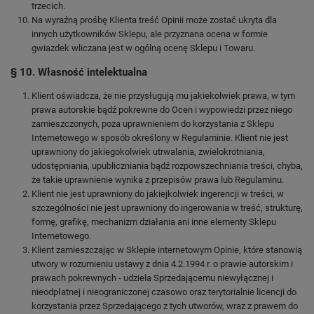
trzecich.
Na wyraźną prośbę Klienta treść Opinii może zostać ukryta dla
innych użytkowników Sklepu, ale przyznana ocena w formie
gwiazdek wliczana jest w ogólną ocenę Sklepu i Towaru.
§ 10. Własność intelektualna
Klient oświadcza, że nie przysługują mu jakiekolwiek prawa, w tym
prawa autorskie bądź pokrewne do Ocen i wypowiedzi przez niego
zamieszczonych, poza uprawnieniem do korzystania z Sklepu
Internetowego w sposób określony w Regulaminie. Klient nie jest
uprawniony do jakiegokolwiek utrwalania, zwielokrotniania,
udostępniania, upubliczniania bądź rozpowszechniania treści, chyba,
że takie uprawnienie wynika z przepisów prawa lub Regulaminu.
Klient nie jest uprawniony do jakiejkolwiek ingerencji w treści, w
szczególności nie jest uprawniony do ingerowania w treść, strukturę,
formę, grafikę, mechanizm działania ani inne elementy Sklepu
Internetowego.
Klient zamieszczając w Sklepie internetowym Opinie, które stanowią
utwory w rozumieniu ustawy z dnia 4.2.1994 r. o prawie autorskim i
prawach pokrewnych - udziela Sprzedającemu niewyłącznej i
nieodpłatnej i nieograniczonej czasowo oraz terytorialnie licencji do
korzystania przez Sprzedającego z tych utworów, wraz z prawem do