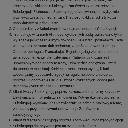
Towarów, we wskazanych przez Klienta odstępach czasu, bez
konieczności składania kolejnych zamówień aż do zakończenia
Subskrypcji. Płatność za Subskrypcję dokonywana jest wyłącznie
przy wykorzystaniu mechanizmu Płatności cyklicznych i tylko za
pośrednictwem jednej Karty.
Odpięcie Karty z Subskrypcji powoduje zakończenie Subskrypcji.
Transakcje w ramach Płatności cyklicznych będą realizowane tylko i
wyłącznie po wcześniejszym dokonaniu rejestracji posiadacza Karty
w serwisie Operatora (lub podmiotu, za pośrednictwem którego
Operator obsługuje Transakcje). Rejestracja będzie miała na celu
uwiarygodnienie, że Klient zlecający Płatność cykliczną jest
uprawnionym posiadaczem Karty, która będzie obciążana. Przed
dokonaniem rejestracji Karty na stronie transakcyjnej, Klient
zobowiązany jest udzielić zgody na regularne pobieranie opłat
poprzez uruchomienie usługi Płatności cyklicznych. Zgoda jest
przechowywana w serwisie Operatora.
Klient tworzy Subskrypcję poprzez zaznaczenie tej formy zakupu w
Elektronicznym formularzu zamówienia. Potwierdzenie utworzenia
Subskrypcji wysyłane jest niezwłocznie na adres e-mailowy Klienta,
wskazany przy dokonywaniu pierwszego Zamówienia
subskrypcyjnego.
Klient zarządza Subskrypcją poprzez Konto według dostępnych opcji.
Subskrypcja dokonywana jest na czas nieokreślony.