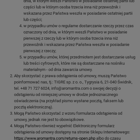
dnia, w którym weszli Państwo w posiadanie ostatniej partii lub
części lub w którym osoba trzecia inna niż przewoźnik i
wskazana przez Państwa weszła w posiadanie ostatniej partii
lub części;
w przypadku umów o regularne dostarczanie rzeczy przez czas
oznaczony od dnia, w którym weszli Państwo w posiadanie
pierwszej z rzeczy lub w którym osoba trzecia inna niż
przewoźnik i wskazana przez Państwa weszła w posiadanie
pierwszej z rzeczy;
w przypadku umów, której przedmiotem jest dostarczanie usług
lub treści cyfrowych, które nie są dostarczane na nośniku
materialnym - od dnia zawarcia umowy.
Aby skorzystać z prawa odstąpienia od umowy, muszą Państwo
poinformować nas, tj.: TIGRE sp. z o. o., Tygrysia 6, 21-040 Świdnik,
tel. +48 71 727 6024, info@aromantra.com o swojej decyzji o
odstąpieniu od niniejszej umowy w drodze jednoznacznego
oświadczenia (na przykład pismo wysłane pocztą, faksem lub
pocztą elektroniczną).
Mogą Państwo skorzystać z wzoru formularza odstąpienia od
umowy, jednak nie jest to obowiązkowe.
Mogą Państwo również wypełnić Elektroniczny formularz
odstąpienia od umowy dostępny na stronie Sklepu Internetowego:
https://www.aromantra.com/returns-open.php
albo do czasu