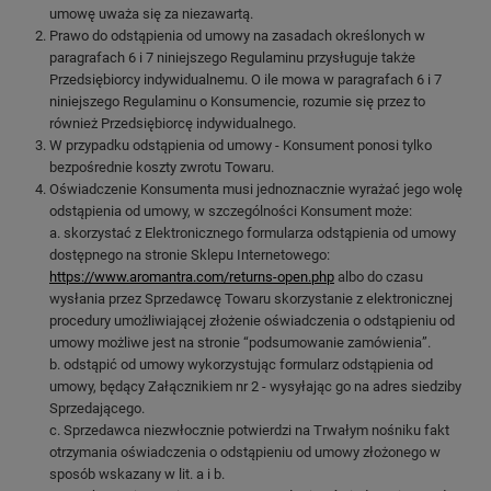
umowę uważa się za niezawartą.
Prawo do odstąpienia od umowy na zasadach określonych w
paragrafach 6 i 7 niniejszego Regulaminu przysługuje także
Przedsiębiorcy indywidualnemu. O ile mowa w paragrafach 6 i 7
niniejszego Regulaminu o Konsumencie, rozumie się przez to
również Przedsiębiorcę indywidualnego.
W przypadku odstąpienia od umowy - Konsument ponosi tylko
bezpośrednie koszty zwrotu Towaru.
Oświadczenie Konsumenta musi jednoznacznie wyrażać jego wolę
odstąpienia od umowy, w szczególności Konsument może:
a. skorzystać z Elektronicznego formularza odstąpienia od umowy
dostępnego na stronie Sklepu Internetowego:
https://www.aromantra.com/returns-open.php
albo do czasu
wysłania przez Sprzedawcę Towaru skorzystanie z elektronicznej
procedury umożliwiającej złożenie oświadczenia o odstąpieniu od
umowy możliwe jest na stronie “podsumowanie zamówienia”.
b. odstąpić od umowy wykorzystując formularz odstąpienia od
umowy, będący Załącznikiem nr 2 - wysyłając go na adres siedziby
Sprzedającego.
c. Sprzedawca niezwłocznie potwierdzi na Trwałym nośniku fakt
otrzymania oświadczenia o odstąpieniu od umowy złożonego w
sposób wskazany w lit. a i b.