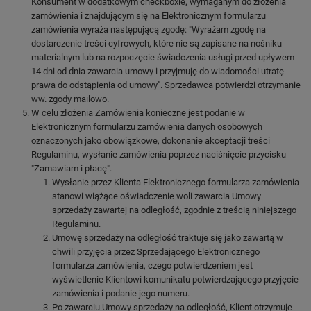
Konsument w dodatkowym checkboxie, wymaganym do złożenia
zamówienia i znajdującym się na Elektronicznym formularzu
zamówienia wyraża następującą zgodę: "Wyrażam zgodę na
dostarczenie treści cyfrowych, które nie są zapisane na nośniku
materialnym lub na rozpoczęcie świadczenia usługi przed upływem
14 dni od dnia zawarcia umowy i przyjmuję do wiadomości utratę
prawa do odstąpienia od umowy". Sprzedawca potwierdzi otrzymanie
ww. zgody mailowo.
W celu złożenia Zamówienia konieczne jest podanie w
Elektronicznym formularzu zamówienia danych osobowych
oznaczonych jako obowiązkowe, dokonanie akceptacji treści
Regulaminu, wysłanie zamówienia poprzez naciśnięcie przycisku
"Zamawiam i płacę".
Wysłanie przez Klienta Elektronicznego formularza zamówienia
stanowi wiążące oświadczenie woli zawarcia Umowy
sprzedaży zawartej na odległość, zgodnie z treścią niniejszego
Regulaminu.
Umowę sprzedaży na odległość traktuje się jako zawartą w
chwili przyjęcia przez Sprzedającego Elektronicznego
formularza zamówienia, czego potwierdzeniem jest
wyświetlenie Klientowi komunikatu potwierdzającego przyjęcie
zamówienia i podanie jego numeru.
Po zawarciu Umowy sprzedaży na odległość, Klient otrzymuje