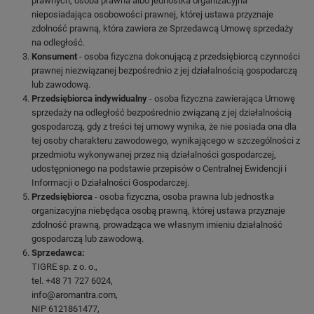
prawnych, osoba prawna albo jednostka organizacyjna
nieposiadająca osobowości prawnej, której ustawa przyznaje
zdolność prawną, która zawiera ze Sprzedawcą Umowę sprzedaży
na odległość.
Konsument
- osoba fizyczna dokonującą z przedsiębiorcą czynności
prawnej niezwiązanej bezpośrednio z jej działalnością gospodarczą
lub zawodową.
Przedsiębiorca indywidualny
- osoba fizyczna zawierająca Umowę
sprzedaży na odległość bezpośrednio związaną z jej działalnością
gospodarczą, gdy z treści tej umowy wynika, że nie posiada ona dla
tej osoby charakteru zawodowego, wynikającego w szczególności z
przedmiotu wykonywanej przez nią działalności gospodarczej,
udostępnionego na podstawie przepisów o Centralnej Ewidencji i
Informacji o Działalności Gospodarczej.
Przedsiębiorca
- osoba fizyczna, osoba prawna lub jednostka
organizacyjna niebędąca osobą prawną, której ustawa przyznaje
zdolność prawną, prowadząca we własnym imieniu działalność
gospodarczą lub zawodową.
Sprzedawca:
TIGRE sp. z o. o.,
tel. +48 71 727 6024,
info@aromantra.com,
NIP 6121861477,