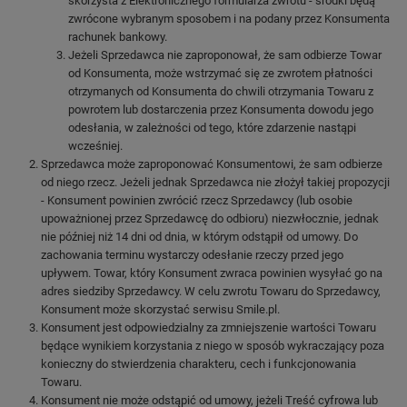
skorzysta z Elektronicznego formularza zwrotu - środki będą
zwrócone wybranym sposobem i na podany przez Konsumenta
rachunek bankowy.
Jeżeli Sprzedawca nie zaproponował, że sam odbierze Towar
od Konsumenta, może wstrzymać się ze zwrotem płatności
otrzymanych od Konsumenta do chwili otrzymania Towaru z
powrotem lub dostarczenia przez Konsumenta dowodu jego
odesłania, w zależności od tego, które zdarzenie nastąpi
wcześniej.
Sprzedawca może zaproponować Konsumentowi, że sam odbierze
od niego rzecz. Jeżeli jednak Sprzedawca nie złożył takiej propozycji
- Konsument powinien zwrócić rzecz Sprzedawcy (lub osobie
upoważnionej przez Sprzedawcę do odbioru) niezwłocznie, jednak
nie później niż 14 dni od dnia, w którym odstąpił od umowy. Do
zachowania terminu wystarczy odesłanie rzeczy przed jego
upływem. Towar, który Konsument zwraca powinien wysyłać go na
adres siedziby Sprzedawcy. W celu zwrotu Towaru do Sprzedawcy,
Konsument może skorzystać serwisu Smile.pl.
Konsument jest odpowiedzialny za zmniejszenie wartości Towaru
będące wynikiem korzystania z niego w sposób wykraczający poza
konieczny do stwierdzenia charakteru, cech i funkcjonowania
Towaru.
Konsument nie może odstąpić od umowy, jeżeli Treść cyfrowa lub