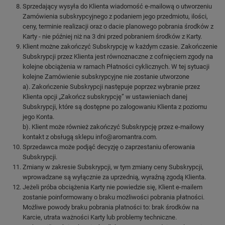
Sprzedający wysyła do Klienta wiadomość e-mailową o utworzeniu
Zamówienia subskrypcyjnego z podaniem jego przedmiotu, ilości,
ceny, terminie realizacji oraz o dacie planowego pobrania środków z
Karty - nie później niż na 3 dni przed pobraniem środków z Karty.
Klient możne zakończyć Subskrypcję w każdym czasie. Zakończenie
Subskrypcji przez Klienta jest równoznaczne z cofnięciem zgody na
kolejne obciążenia w ramach Płatności cyklicznych. W tej sytuacji
kolejne Zamówienie subskrypcyjne nie zostanie utworzone
a). Zakończenie Subskrypcji następuje poprzez wybranie przez
Klienta opcji „Zakończ subskrypcję” w ustawieniach danej
Subskrypcji, które są dostępne po zalogowaniu Klienta z poziomu
jego Konta.
b). Klient może również zakończyć Subskrypcję przez e-mailowy
kontakt z obsługą sklepu info@aromantra.com.
Sprzedawca może podjąć decyzję o zaprzestaniu oferowania
Subskrypcji.
Zmiany w zakresie Subskrypcji, w tym zmiany ceny Subskrypcji,
wprowadzane są wyłącznie za uprzednią, wyraźną zgodą Klienta.
Jeżeli próba obciążenia Karty nie powiedzie się, Klient e-mailem
zostanie poinformowany o braku możliwości pobrania płatności.
Możliwe powody braku pobrania płatności to: brak środków na
Karcie, utrata ważności Karty lub problemy techniczne.