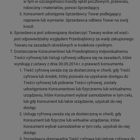
w tym w szczególności koszty opłat pocztowych, przewozu,
robocizny i materiałów, ponosi Sprzedający.
Konsument udostępnia Sprzedawcy Towar podlegający
naprawie lub wymianie. Sprzedawca odbiera Towar na swój
koszt.
Sprzedawca jest zobowiązany dostarczyć Towary wolne od wad i
jest odpowiedzialny względem Przedsiębiorcy za wady zakupionego
Towaru na zasadach określonych w kodeksie cywilnym.
Dostarczanie Konsumentowi lub Przedsiębiorcy indywidualnemu
Treści cyfrowej lub Usługi cyfrowej odbywa się na zasadach, które
wynikają z ustawy z dnia 30.05.2014 r. o prawach konsumenta.
Treść cyfrową uważa się za dostarczoną w chwili, gdy Treść
cyfrowa lub środek, który pozwala na uzyskanie dostępu do
Treści cyfrowej lub pobranie Treści cyfrowej, zostały
udostępnione Konsumentowi lub fizycznemu lub wirtualnemu
urządzeniu, które Konsument wybrał samodzielnie w tym celu,
lub gdy Konsument lub takie urządzenie, uzyskali do niej
dostęp.
Usługę cyfrową uważa się za dostarczoną w chwili, gdy
Konsument lub fizyczne lub wirtualne urządzenie, które
Konsument wybrał samodzielnie w tym celu, uzyskali do niej
dostęp.
Sprzedawca doprowadza Treść cyfrową lub Usługę cyfrową do