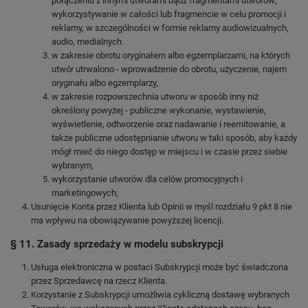
połączeniu z innymi utworami bądź fragmentami utworów;
wykorzystywanie w całości lub fragmencie w celu promocji i
reklamy, w szczególności w formie reklamy audiowizualnych,
audio, medialnych.
w zakresie obrotu oryginałem albo egzemplarzami, na których
utwór utrwalono - wprowadzenie do obrotu, użyczenie, najem
oryginału albo egzemplarzy,
w zakresie rozpowszechnia utworu w sposób inny niż
określony powyżej - publiczne wykonanie, wystawienie,
wyświetlenie, odtworzenie oraz nadawanie i reemitowanie, a
także publiczne udostępnianie utworu w taki sposób, aby każdy
mógł mieć do niego dostęp w miejscu i w czasie przez siebie
wybranym,
wykorzystanie utworów dla celów promocyjnych i
marketingowych;
Usunięcie Konta przez Klienta lub Opinii w myśl rozdziału 9 pkt 8 nie
ma wpływu na obowiązywanie powyższej licencji.
§ 11. Zasady sprzedaży w modelu subskrypcji
Usługa elektroniczna w postaci Subskrypcji może być świadczona
przez Sprzedawcę na rzecz Klienta.
Korzystanie z Subskrypcji umożliwia cykliczną dostawę wybranych