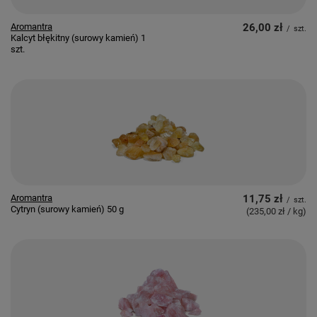
Aromantra
26,00 zł
/
szt.
Kalcyt błękitny (surowy kamień) 1
szt.
Aromantra
11,75 zł
/
szt.
Cytryn (surowy kamień) 50 g
(235,00 zł / kg
)