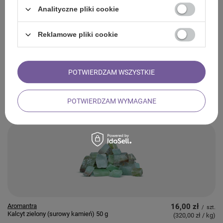
Analityczne pliki cookie
Reklamowe pliki cookie
POTWIERDZAM WSZYSTKIE
Aromantra
19,00 zł
/
szt.
Czarny turmalin (surowy kamień) 50
(380,00 zł / kg
)
POTWIERDZAM WYMAGANE
g
Aromantra
16,00 zł
/
szt.
Kalcyt zielony (surowy kamień) 50 g
(320,00 zł / kg
)