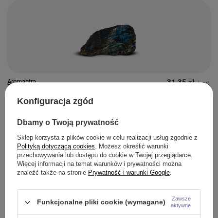
Aromantra
31,35 zł
/
szt.
Labradoryt (surowy kamień) 1 szt.
Konfiguracja zgód
Dbamy o Twoją prywatność
Sklep korzysta z plików cookie w celu realizacji usług zgodnie z
Polityką dotyczącą cookies
. Możesz określić warunki
przechowywania lub dostępu do cookie w Twojej przeglądarce.
Więcej informacji na temat warunków i prywatności można
znaleźć także na stronie
Prywatność i warunki Google
.
Aromantra
9,79 zł
/
szt.
Agat (surowy kamień) 1 szt.
Zawsze
Funkcjonalne pliki cookie (wymagane)
aktywne