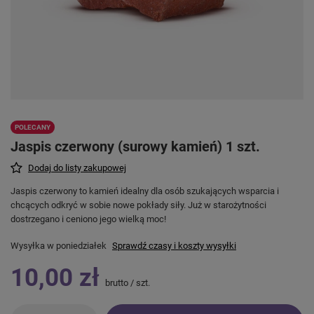
POLECANY
Jaspis czerwony (surowy kamień) 1 szt.
Dodaj do listy zakupowej
Jaspis czerwony to kamień idealny dla osób szukających wsparcia i
chcących odkryć w sobie nowe pokłady siły. Już w starożytności
dostrzegano i ceniono jego wielką moc!
Wysyłka
w poniedziałek
Sprawdź czasy i koszty wysyłki
10,00 zł
brutto
/
szt.