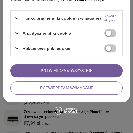
znaleźć także na stronie
Prywatność i warunki Google
.
Z NASZEGO BLOGA
Zawsze
Funkcjonalne pliki cookie (wymagane)
aktywne
Analityczne pliki cookie
ZADAJ PYTANIE
Reklamowe pliki cookie
OPINIE
POTWIERDZAM WSZYSTKIE
ZOBACZ RÓWNIEŻ
POTWIERDZAM WYMAGANE
Serpentynit (surowy kamień) 50 g
18,61 zł
/
szt.
(372,20 zł / kg)
Zestaw naturalnych kamieni "Dziewięć Planet" – w
drewnianym pudełku
97,99 zł
/
szt.
Zestaw na Czakrę Splotu Słonecznego (Manipura): herbata