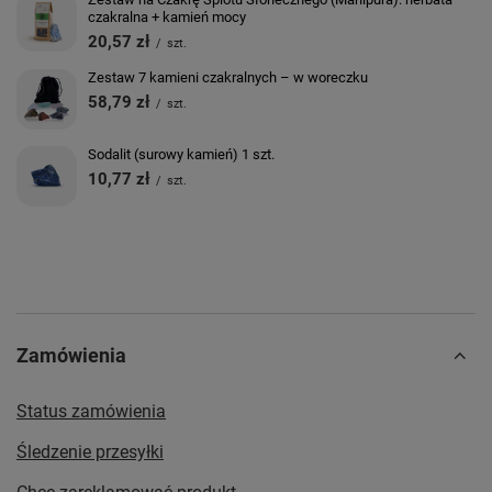
czakralna + kamień mocy
20,57 zł
/
szt.
Zestaw 7 kamieni czakralnych – w woreczku
58,79 zł
/
szt.
Sodalit (surowy kamień) 1 szt.
10,77 zł
/
szt.
Zamówienia
Status zamówienia
Śledzenie przesyłki