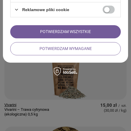
Reklamowe pliki cookie
POTWIERDZAM WSZYSTKIE
Vivarini
6,00 zł
/
szt.
Vivarini – Morwa (liść) 50 g
(120,00 zł / kg
)
POTWIERDZAM WYMAGANE
Vivarini
15,00 zł
/
szt.
Vivarini – Trawa cytrynowa
(30,00 zł / kg
)
(ekologiczna) 0,5 kg