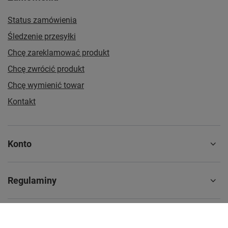
Status zamówienia
Śledzenie przesyłki
Chcę zareklamować produkt
Chcę zwrócić produkt
Chcę wymienić towar
Kontakt
Konto
Regulaminy
Informacje dodatkowe