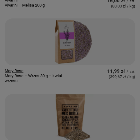
Vivarini
16,00 zł
/
szt.
Vivarini – Melisa 200 g
(80,00 zł / kg
)
Mary Rose
11,99 zł
/
szt.
Mary Rose – Wrzos 30 g – kwiat
(399,67 zł / kg
)
wrzosu