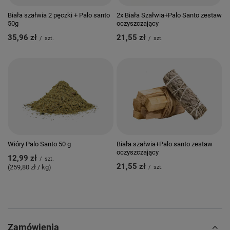
Biała szałwia 2 pęczki + Palo santo
2x Biała Szałwia+Palo Santo zestaw
50g
oczyszczający
35,96 zł
21,55 zł
/
szt.
/
szt.
Wióry Palo Santo 50 g
Biała szałwia+Palo santo zestaw
oczyszczający
12,99 zł
/
szt.
21,55 zł
(259,80 zł / kg)
/
szt.
Zamówienia