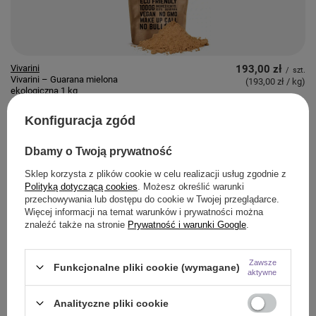
Vivarini
193,00 zł
/
szt.
Vivarini – Guarana mielona
(193,00 zł / kg
)
ekologiczna 1 kg
Konfiguracja zgód
Dbamy o Twoją prywatność
Sklep korzysta z plików cookie w celu realizacji usług zgodnie z
Polityką dotyczącą cookies
. Możesz określić warunki
przechowywania lub dostępu do cookie w Twojej przeglądarce.
Więcej informacji na temat warunków i prywatności można
znaleźć także na stronie
Prywatność i warunki Google
.
Mary Rose
11,90 zł
/
szt.
Mary Rose – Lawenda 25 g – kwiat
(476,00 zł / kg
)
lawendy (ekologiczna)
Zawsze
Funkcjonalne pliki cookie (wymagane)
aktywne
Analityczne pliki cookie