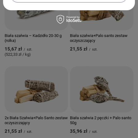
Biała szałwia – Kadzidło 20-30 g
Biała szałwia+Palo santo zestaw
(rolka)
oczyszczający
15,67 zł
21,55 zł
/
szt.
/
szt.
(522,33 zł / kg)
2x Biała Szałwia+Palo Santo zestaw
Biała szałwia 2 pęczki + Palo santo
oczyszczający
50g
21,55 zł
35,96 zł
/
szt.
/
szt.