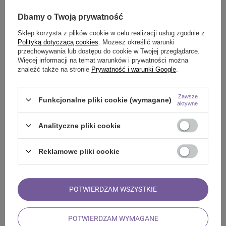
Aromantra
28,41 zł
/
szt.
Dbamy o Twoją prywatność
Kominek aromaterapeutyczny –
metalowe elementy
Sklep korzysta z plików cookie w celu realizacji usług zgodnie z
Polityką dotyczącą cookies
. Możesz określić warunki
przechowywania lub dostępu do cookie w Twojej przeglądarce.
Więcej informacji na temat warunków i prywatności można
znaleźć także na stronie
Prywatność i warunki Google
.
Zawsze
Funkcjonalne pliki cookie (wymagane)
aktywne
Analityczne pliki cookie
Aromantra
26,45 zł
/
szt.
Wygaszacz świec – Siedem Czakr
Reklamowe pliki cookie
PROMOCJA
POTWIERDZAM WSZYSTKIE
POTWIERDZAM WYMAGANE