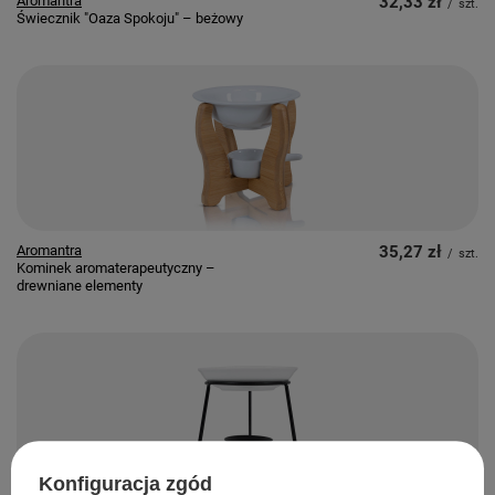
Aromantra
32,33 zł
/
szt.
Świecznik "Oaza Spokoju" – beżowy
Aromantra
35,27 zł
/
szt.
Kominek aromaterapeutyczny –
drewniane elementy
Konfiguracja zgód