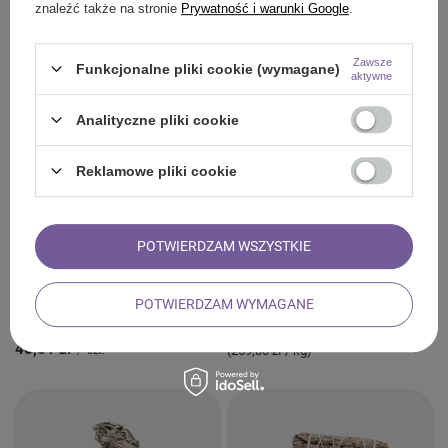
Cebador
29,99 zł
znaleźć także na stronie
Prywatność i warunki Google
.
/
szt.
Tykwa Ceramiczna - Caldero 350 ml
Zawsze
Funkcjonalne pliki cookie (wymagane)
aktywne
PROMOCJA
Analityczne pliki cookie
Reklamowe pliki cookie
POTWIERDZAM WSZYSTKIE
POTWIERDZAM WYMAGANE
2 x Szałwia biała rolka + Palo santo
Wióry Palo Santo 50 g
200g zestaw
12,99 zł
/
szt.
46,81 zł
(259,80 zł / kg)
/
szt.