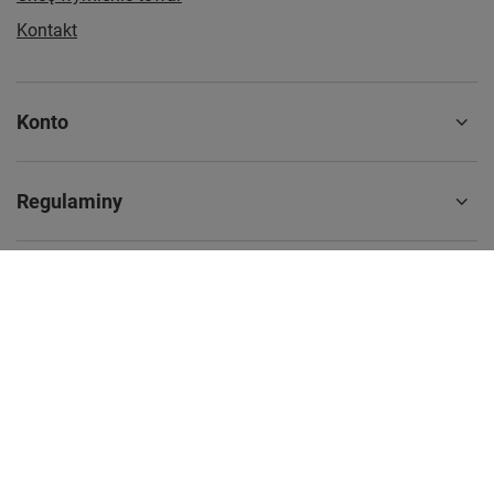
Kontakt
Konto
Regulaminy
Informacje dodatkowe
+48 71 727 6024
info@aromantra.com
Aromantra.com
,
Tygrysia 6
,
21-040
Świdnik