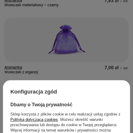
Aromantra
7,83 zł
/
szt.
Woreczek materiałowy – czarny
Aromantra
7,00 zł
/
szt.
Woreczek z organzy
Konfiguracja zgód
Dbamy o Twoją prywatność
Sklep korzysta z plików cookie w celu realizacji usług zgodnie z
Polityką dotyczącą cookies
. Możesz określić warunki
przechowywania lub dostępu do cookie w Twojej przeglądarce.
Więcej informacji na temat warunków i prywatności można