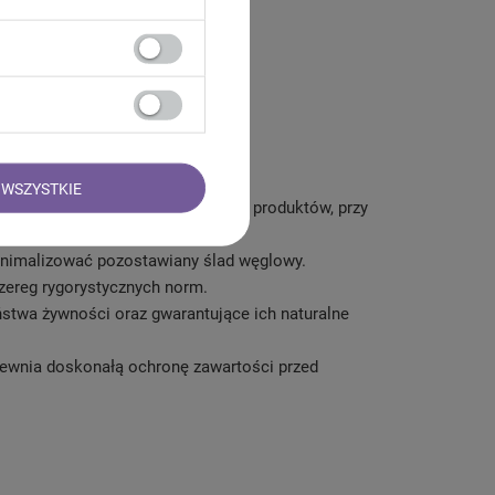
WSZYSTKIE
 walory wybieranych przez siebie produktów, przy
i.
minimalizować pozostawiany ślad węglowy.
szereg rygorystycznych norm.
ństwa żywności oraz gwarantujące ich naturalne
wnia doskonałą ochronę zawartości przed