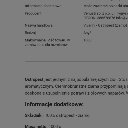
Informacje dodatkowe
Może zawierać orzeszki ara
Producent
Venusti sp. z o.o. ul. Tygr
REGON: 366578876 info@ve
Nazwa handlowa
Vivarini - Ostropest (ziarno)
Rodzaj
Anyż
Maksymalna ilość towaru w
1000
zamówieniu dla rozmiarów
Ostropest
jest jednym z najpopularniejszych ziół. St
aromatycznym. Ciemnobrunatne ziarna przypominają n
doskonałe uzupełnienie potraw i ziołowych naparów. 
Informacje dodatkowe:
Składniki
: 100% ostropest - ziarno
Masa netto
: 1000 g