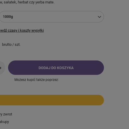
w, sałatek, herbat czy yerba mate.
1000g
wdź czasy i koszty wysyłki
brutto
/
szt.
+
DODAJ DO KOSZYKA
Możesz kupić także poprzez:
wy zwrot
akupy