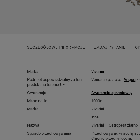
SZCZEGÓŁOWE INFORMACJE
ZADAJ PYTANIE
OP
Marka
Vivarini
Podmiot odpowiedzialny za ten
Venusti sp. z o.o.
Więcej
produkt na terenie UE
Gwarancja
Gwarancja sprzedawcy
Masa netto
1000g
Marka
Vivarini
inna
Nazwa
Vivarini – Ostropest ziarno
Sposób przechowywania
Przechowywać w suchym, z
Chronić przed wilgocią.