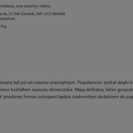
chidowe, inne orzechy i mleko.
ysia 6a, 21-040 Świdnik, NIP: 6121860348
nusti.eu
 1kg
osowany był już od czasów starożytnych. Popularność zyskał dzięki
ieco kształtem nasiona słonecznika. Mają delikatny, lekko goryc
W zmielonej formie ostropest będzie znakomitym dodatkiem do jogur