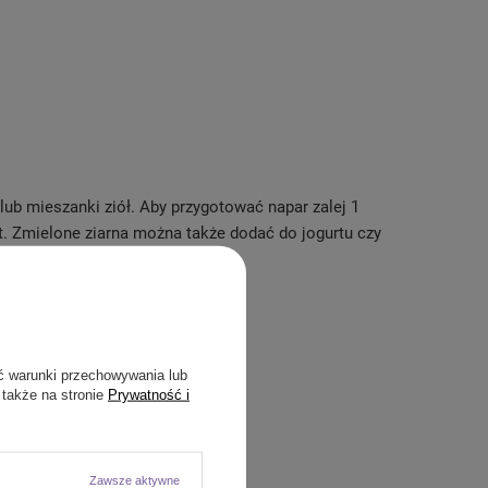
lub mieszanki ziół. Aby przygotować napar zalej 1
t. Zmielone ziarna można także dodać do jogurtu czy
ć warunki przechowywania lub
 także na stronie
Prywatność i
Zawsze aktywne