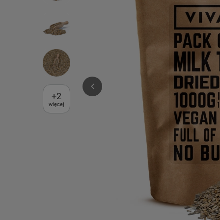
+
2
więcej