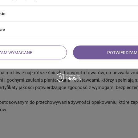
1,1 g;
kie
20 g;
0,02 g.
kie
ZAM WYMAGANE
POTWIERDZAM 
umentów – nawet tych najbardziej wymagających, którzy doskonałe
wdzonego pochodzenia i najwyższych standardów etycznych produkcj
 na możliwie najkrótsze ścieżki transportu towarów, co pozwala z
i i godnymi zaufania plantatorami i dostawcami, którzy spełniają 
certyfikaty jakości potwierdzające zgodność z wymogami bezpiecze
ostosowanym do przechowywania żywności opakowaniu, które zape
rów.