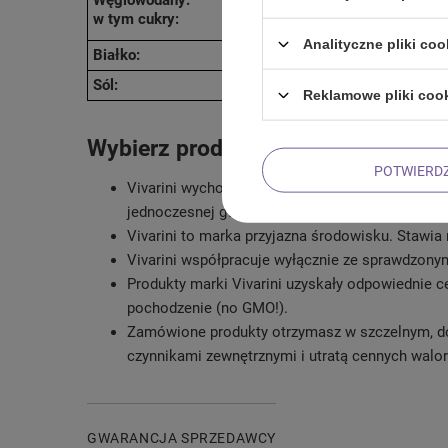
w tym cukry:
Analityczne pliki coo
Białko:
Sól:
Reklamowe pliki coo
Wybierz produkty marki Vivarini!
POTWIERD
Vivarini wychodzi naprzeciw oczekiwaniom kons
jednoczesnej gwarancji wysokiej jakości, spra
Vivarini to marka przyjazna środowisku. Stawia
Vivarini współpracuje wyłącznie ze sprawdzonym
Produkty marki Vivarini uzyskały odpowiednie 
pochodzenie (no GMO!).
Zamówione produkty otrzymasz w szczelnym, d
czynnikami zewnętrznymi i utratą cennych walo
GWARANCJA SPRZEDAWCY