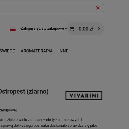
0,00 zł
Zaloguj się
Listy zakupowe
ŚWIECE
AROMATERAPIA
INNE
Ostropest (ziarno)
 zakupowej
arne ziele o wielu zaletach – nie tylko smakowych i
 sprawą delikatnego posmaku doskonale sprawdza się jako