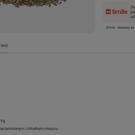
Da
pa
od
Smile - dostawy ze
INIE
 1kg
aciemnionym i chłodnym miejscu.