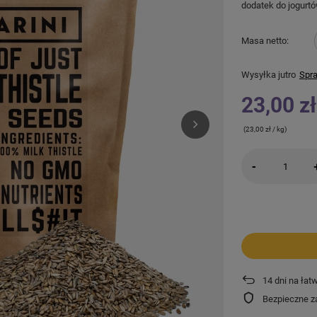
dodatek do jogurtó
Masa netto
Wysyłka
jutro
Spra
23,00 zł
(23,00 zł / kg)
-
14
dni na łat
Bezpieczne z