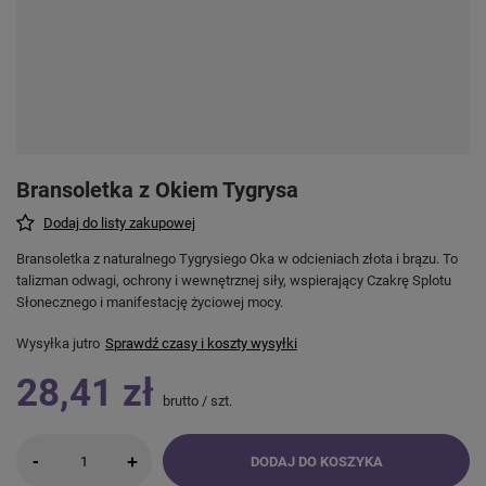
Bransoletka z Okiem Tygrysa
Dodaj do listy zakupowej
Bransoletka z naturalnego Tygrysiego Oka w odcieniach złota i brązu. To
talizman odwagi, ochrony i wewnętrznej siły, wspierający Czakrę Splotu
Słonecznego i manifestację życiowej mocy.
Wysyłka
jutro
Sprawdź czasy i koszty wysyłki
28,41 zł
brutto
/
szt.
-
+
DODAJ DO KOSZYKA