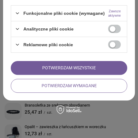
Z NASZEGO BLOGA
Zawsze
Funkcjonalne pliki cookie (wymagane)
aktywne
Analityczne pliki cookie
ZADAJ PYTANIE
Reklamowe pliki cookie
OPINIE
ZOBACZ RÓWNIEŻ
POTWIERDZAM WSZYSTKIE
Bransoletka z białym turkusem
POTWIERDZAM WYMAGANE
28,41 zł
/
szt.
Bransoletka ze srebrnym obsydianem
25,47 zł
/
szt.
Opalit – zawieszka z łańcuszkiem w woreczku
12,73 zł
/
szt.