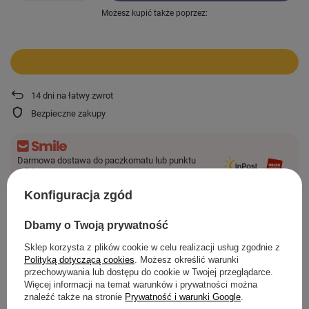
Możesz kupić także poprzez:
14
dni na łatwy zwrot
Bezpieczne zakupy
Darmowa dostawa do paczkomatu lub punktu
odbioru
Więcej informacji
Konfiguracja zgód
Smile - dostawy ze sklepów internetowych przy zamówieniu od
44,00 zł
są za
darmo.
Dbamy o Twoją prywatność
Sklep korzysta z plików cookie w celu realizacji usług zgodnie z
Polityką dotyczącą cookies
. Możesz określić warunki
SZCZEGÓŁOWE INFORMACJE
przechowywania lub dostępu do cookie w Twojej przeglądarce.
Więcej informacji na temat warunków i prywatności można
znaleźć także na stronie
Prywatność i warunki Google
.