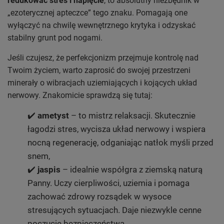
redukować stres i napięcie
, to absolutny niezbędnik w
„ezoterycznej apteczce” tego znaku. Pomagają one
wyłączyć na chwilę wewnętrznego krytyka i odzyskać
stabilny grunt pod nogami.
Jeśli czujesz, że perfekcjonizm przejmuje kontrolę nad
Twoim życiem, warto zaprosić do swojej przestrzeni
minerały o wibracjach uziemiających i kojących układ
nerwowy. Znakomicie sprawdzą się tutaj:
✔️
ametyst
– to mistrz relaksacji. Skutecznie
łagodzi stres, wycisza układ nerwowy i wspiera
nocną regenerację, odganiając natłok myśli przed
snem,
✔️
jaspis
– idealnie współgra z ziemską naturą
Panny. Uczy cierpliwości, uziemia i pomaga
zachować zdrowy rozsądek w wysoce
stresujących sytuacjach. Daje niezwykle cenne
poczucie bezpieczeństwa,