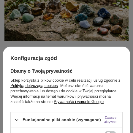
Najlepsze kamienie dla Panny
Konfiguracja zgód
Kiedy wiesz już, na jakie aspekty energetyczne warto
zwrócić uwagę, czas poznać konkretne propozycje, które
Dbamy o Twoją prywatność
przygotowała dla nas Matka Ziemia. Wybierając idealny
Sklep korzysta z plików cookie w celu realizacji usług zgodnie z
minerał, pamiętaj, że każdy z nich ma nieco inne
Polityką dotyczącą cookies
. Możesz określić warunki
przechowywania lub dostępu do cookie w Twojej przeglądarce.
właściwości i zastosowanie. Zodiakalna Panna to złożony
Więcej informacji na temat warunków i prywatności można
znak – z jednej strony niezwykle twardo stąpający po
znaleźć także na stronie
Prywatność i warunki Google
.
ziemi, z drugiej, głęboko w środku, pragnący duchowej
lekkości i uwolnienia od natłoku myśli.
Zawsze
Funkcjonalne pliki cookie (wymagane)
aktywne
Przedstawiamy listę głównych kryształów przypisanych do