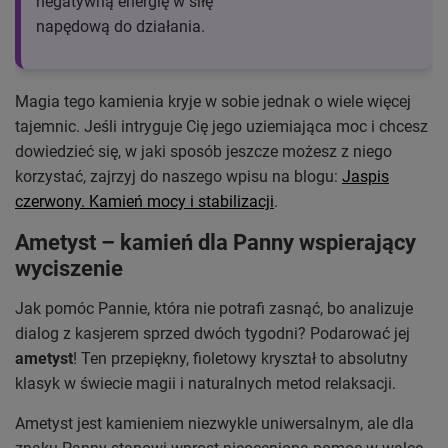
negatywną energię w siłę
napędową do działania.
Magia tego kamienia kryje w sobie jednak o wiele więcej
tajemnic. Jeśli intryguje Cię jego uziemiająca moc i chcesz
dowiedzieć się, w jaki sposób jeszcze możesz z niego
korzystać, zajrzyj do naszego wpisu na blogu:
Jaspis
czerwony. Kamień mocy i stabilizacji
.
Ametyst – kamień dla Panny wspierający
wyciszenie
Jak pomóc Pannie, która nie potrafi zasnąć, bo analizuje
dialog z kasjerem sprzed dwóch tygodni? Podarować jej
ametyst
! Ten przepiękny, fioletowy kryształ to absolutny
klasyk w świecie magii i naturalnych metod relaksacji.
Ametyst jest kamieniem niezwykle uniwersalnym, ale dla