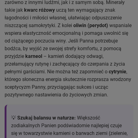
zarówno z innymi ludźmi, jak i z samym sobą. Minerały
takie jak
kwarc różowy
uczą ten wymagający znak
łagodności i miłości własnej, ułatwiając odpuszczenie
niszczącej samokrytyki. Z kolei
oliwin (perydot)
wspaniale
wspiera elastyczność emocjonalną i pomaga uwolnić się
od ciążącego poczucia winy. Jeśli Panna potrzebuje
bodźca, by wyjść ze swojej strefy komfortu, z pomocą
przyjdzie
karneol
– kamień dodający odwagi,
przełamujący rutynę i zachęcający do czerpania z życia
pełnymi garściami. Nie można też zapomnieć o
cytrynie
,
którego słoneczna energia skutecznie rozprasza wrodzony
sceptycyzm Panny, przyciągając sukces i ucząc
pozytywnego nastawienia do życiowych zmian.
💡
Szukaj balansu w naturze:
Większość
zodiakalnych Panien podświadomie najlepiej czuje
się w towarzystwie kamieni o barwach ziemi (zielenie,