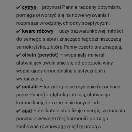
✔️
cytryn
– przynosi Pannie radosny optymizm,
pomaga otworzyć się na nowe wyzwania i
rozprasza wrodzony, chłodny sceptycyzm,
✔️
kwarc różowy
– uczy bezwarunkowej miłości
do samego siebie i znacząco łagodzi niszczącą
samokrytykę, z którą Panny często się zmagają,
✔️
oliwin (perydot)
– wspaniały minerał
ułatwiający uwalnianie się od poczucia winy,
wspierający emocjonalną elastyczność i
wybaczanie,
✔️
sodalit
– łączy logiczne myślenie (ukochane
przez Pannę) z głęboką intuicją, ułatwiając
komunikację i zrozumienie innych ludzi,
✔️
agat
– delikatnie stabilizuje energię, wzmacnia
poczucie wewnętrznej harmonii i pomaga
zachować równowagę między pracą a