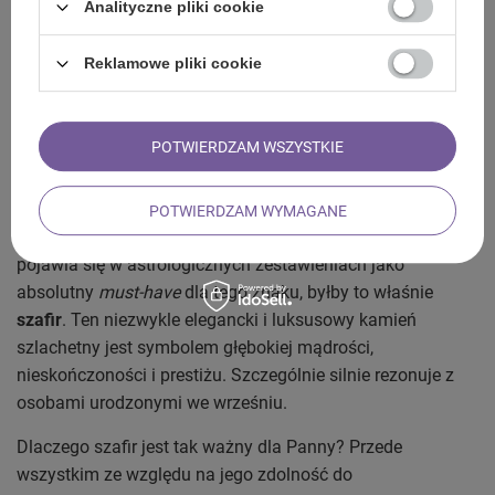
tego ziemskiego znaku. Sprawdź, jakie będą
najlepsze dla
Analityczne pliki cookie
Panny kamienie szlachetne oraz półszlachetne
.
Znajdziesz tu zarówno minerały, które wyciszają i koją
Reklamowe pliki cookie
układ nerwowy, jak i te, które dodają pewności siebie i
ułatwiają działanie. Sprawdź, który z nich z Tobą rezonuje!
POTWIERDZAM WSZYSTKIE
Szafir – klasyczny kamień szlachetny dla
Panny
POTWIERDZAM WYMAGANE
Jeśli mielibyśmy wskazać minerał, który najczęściej
pojawia się w astrologicznych zestawieniach jako
absolutny
must-have
dla tego znaku, byłby to właśnie
szafir
. Ten niezwykle elegancki i luksusowy kamień
szlachetny jest symbolem głębokiej mądrości,
nieskończoności i prestiżu. Szczególnie silnie rezonuje z
osobami urodzonymi we wrześniu.
Dlaczego szafir jest tak ważny dla Panny? Przede
wszystkim ze względu na jego zdolność do