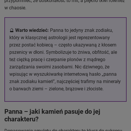
przypomnieć, że doskonałość to mit, a piękno tkwi również
w chaosie.
🔮
Warto wiedzieć:
Panna to jedyny znak zodiaku,
który w klasycznej astrologii jest reprezentowany
przez postać kobiecą – często ukazywaną z kłosem
pszenicy w dłoni. Symbolizuje to żniwa, obfitość, ale
też ciężką pracę i czerpanie plonów z mądrego
zarządzania swoimi zasobami. Nic dziwnego, że
wpisując w wyszukiwarkę internetową hasło „panna
znak zodiaku kamień”, najczęściej trafimy na minerały
o barwach ziemi – zielone, brązowe i złociste.
Panna – jaki kamień pasuje do jej
charakteru?
Dopasowanie amuletu do charakteru to klucz do sukcesu