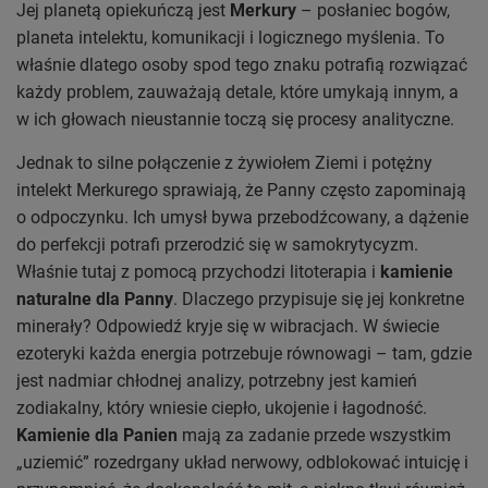
Jej planetą opiekuńczą jest
Merkury
– posłaniec bogów,
planeta intelektu, komunikacji i logicznego myślenia. To
właśnie dlatego osoby spod tego znaku potrafią rozwiązać
każdy problem, zauważają detale, które umykają innym, a
w ich głowach nieustannie toczą się procesy analityczne.
Jednak to silne połączenie z żywiołem Ziemi i potężny
intelekt Merkurego sprawiają, że Panny często zapominają
o odpoczynku. Ich umysł bywa przebodźcowany, a dążenie
do perfekcji potrafi przerodzić się w samokrytycyzm.
Właśnie tutaj z pomocą przychodzi litoterapia i
kamienie
naturalne dla Panny
. Dlaczego przypisuje się jej konkretne
minerały? Odpowiedź kryje się w wibracjach. W świecie
ezoteryki każda energia potrzebuje równowagi – tam, gdzie
jest nadmiar chłodnej analizy, potrzebny jest kamień
zodiakalny, który wniesie ciepło, ukojenie i łagodność.
Kamienie dla Panien
mają za zadanie przede wszystkim
„uziemić” rozedrgany układ nerwowy, odblokować intuicję i