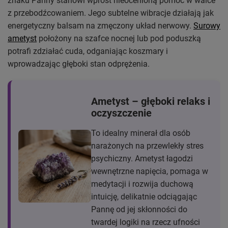
znaku Panny stanowi wprost nieocenioną pomoc w walce
z przebodźcowaniem. Jego subtelne wibracje działają jak
energetyczny balsam na zmęczony układ nerwowy.
Surowy
ametyst
położony na szafce nocnej lub pod poduszką
potrafi zdziałać cuda, odganiając koszmary i
wprowadzając głęboki stan odprężenia.
Ametyst – głęboki relaks i
oczyszczenie
To idealny minerał dla osób
narażonych na przewlekły stres
psychiczny. Ametyst łagodzi
wewnętrzne napięcia, pomaga w
medytacji i rozwija duchową
intuicję, delikatnie odciągając
Pannę od jej skłonności do
twardej logiki na rzecz ufności