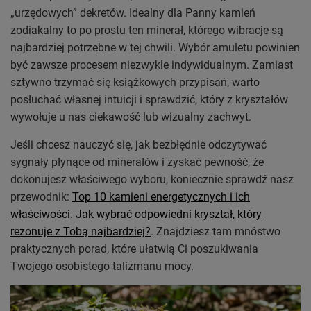
„urzędowych” dekretów. Idealny dla Panny kamień
zodiakalny to po prostu ten minerał, którego wibracje są
najbardziej potrzebne w tej chwili. Wybór amuletu powinien
być zawsze procesem niezwykle indywidualnym. Zamiast
sztywno trzymać się książkowych przypisań, warto
posłuchać własnej intuicji i sprawdzić, który z kryształów
wywołuje u nas ciekawość lub wizualny zachwyt.
Jeśli chcesz nauczyć się, jak bezbłędnie odczytywać
sygnały płynące od minerałów i zyskać pewność, że
dokonujesz właściwego wyboru, koniecznie sprawdź nasz
przewodnik:
Top 10 kamieni energetycznych i ich
właściwości. Jak wybrać odpowiedni kryształ, który
rezonuje z Tobą najbardziej?
. Znajdziesz tam mnóstwo
praktycznych porad, które ułatwią Ci poszukiwania
Twojego osobistego talizmanu mocy.