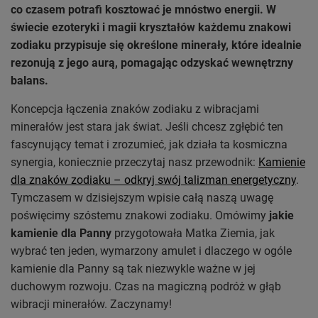
co czasem potrafi kosztować je mnóstwo energii. W
świecie ezoteryki i magii kryształów każdemu znakowi
zodiaku przypisuje się określone minerały, które idealnie
rezonują z jego aurą, pomagając odzyskać wewnętrzny
balans.
Koncepcja łączenia znaków zodiaku z wibracjami
minerałów jest stara jak świat. Jeśli chcesz zgłębić ten
fascynujący temat i zrozumieć, jak działa ta kosmiczna
synergia, koniecznie przeczytaj nasz przewodnik:
Kamienie
dla znaków zodiaku – odkryj swój talizman energetyczny
.
Tymczasem w dzisiejszym wpisie całą naszą uwagę
poświęcimy szóstemu znakowi zodiaku. Omówimy
jakie
kamienie dla Panny
przygotowała Matka Ziemia, jak
wybrać ten jeden, wymarzony amulet i dlaczego w ogóle
kamienie dla Panny są tak niezwykle ważne w jej
duchowym rozwoju. Czas na magiczną podróż w głąb
wibracji minerałów. Zaczynamy!