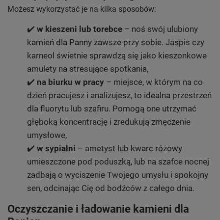
Możesz wykorzystać je na kilka sposobów:
✔️
w kieszeni lub torebce
– noś swój ulubiony
kamień dla Panny zawsze przy sobie. Jaspis czy
karneol świetnie sprawdzą się jako kieszonkowe
amulety na stresujące spotkania,
✔️
na biurku w pracy
– miejsce, w którym na co
dzień pracujesz i analizujesz, to idealna przestrzeń
dla fluorytu lub szafiru. Pomogą one utrzymać
głęboką koncentrację i zredukują zmęczenie
umysłowe,
✔️
w sypialni
– ametyst lub kwarc różowy
umieszczone pod poduszką, lub na szafce nocnej
zadbają o wyciszenie Twojego umysłu i spokojny
sen, odcinając Cię od bodźców z całego dnia.
Oczyszczanie i ładowanie kamieni dla