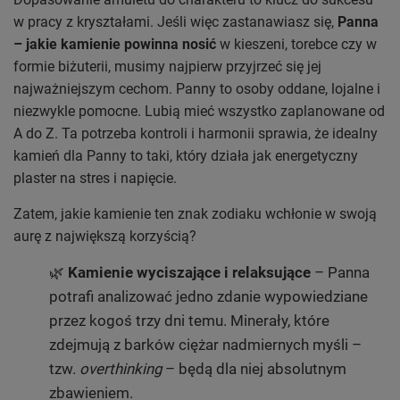
w pracy z kryształami. Jeśli więc zastanawiasz się,
Panna
– jakie kamienie powinna nosić
w kieszeni, torebce czy w
formie biżuterii, musimy najpierw przyjrzeć się jej
najważniejszym cechom. Panny to osoby oddane, lojalne i
niezwykle pomocne. Lubią mieć wszystko zaplanowane od
A do Z. Ta potrzeba kontroli i harmonii sprawia, że idealny
kamień dla Panny to taki, który działa jak energetyczny
plaster na stres i napięcie.
Zatem, jakie kamienie ten znak zodiaku wchłonie w swoją
aurę z największą korzyścią?
🌿
Kamienie wyciszające i relaksujące
– Panna
potrafi analizować jedno zdanie wypowiedziane
przez kogoś trzy dni temu. Minerały, które
zdejmują z barków ciężar nadmiernych myśli –
tzw.
overthinking
– będą dla niej absolutnym
zbawieniem.