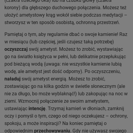
(czakra trzeciego oka) lub na czubku głowy (czakra
korony) dla głębszego duchowego połączenia. Możesz też
ułożyć ametystowy krąg wokół siebie podczas medytacji –
stworzysz w ten sposób osobistą, ochronną przestrzeń.
Pamiętaj o tym, aby regularnie dbać o swoje kamienie! Raz
w miesiącu (lub częściej, jeśli czujesz taką potrzebę)
oczyszczaj
swój ametyst. Możesz to zrobić, wystawiając
go na światło księżyca w pełni, lub delikatnie przepłukując
pod bieżącą wodą (uwaga: nie wszystkie kamienie lubią
wodę, ale ametyst jest dość odporny). Po oczyszczeniu,
naładuj
swój ametyst energią. Możesz to zrobić,
zostawiając go na kilka godzin w świetle słonecznym (ale
nie za długo, bo może wyblaknąć!) lub zakopując na noc w
ziemi. Wzmocnij połączenie ze swoim ametystem,
ustawiając
intencję
. Trzymaj kamień w dłoniach, zamknij
oczy i pomyśl o tym, czego od niego oczekujesz – ochrony,
spokoju, a może inspiracji? Na koniec pamiętaj o
odpowiednim
przechowywaniu
. Gdy nie używasz swojego