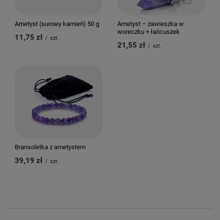
Ametyst (surowy kamień) 50 g
Ametyst – zawieszka w
woreczku + łańcuszek
11,75 zł
/
szt.
21,55 zł
/
szt.
Bransoletka z ametystem
39,19 zł
/
szt.