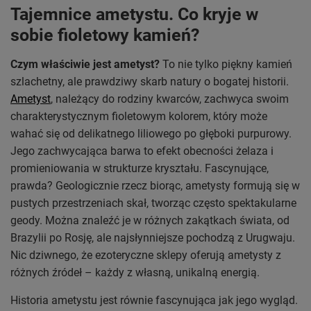
Tajemnice ametystu. Co kryje w
sobie fioletowy kamień?
Czym właściwie jest ametyst?
To nie tylko piękny kamień
szlachetny, ale prawdziwy skarb natury o bogatej historii.
Ametyst
, należący do rodziny kwarców, zachwyca swoim
charakterystycznym fioletowym kolorem, który może
wahać się od delikatnego liliowego po głęboki purpurowy.
Jego zachwycająca barwa to efekt obecności żelaza i
promieniowania w strukturze kryształu. Fascynujące,
prawda? Geologicznie rzecz biorąc, ametysty formują się w
pustych przestrzeniach skał, tworząc często spektakularne
geody. Można znaleźć je w różnych zakątkach świata, od
Brazylii po Rosję, ale najsłynniejsze pochodzą z Urugwaju.
Nic dziwnego, że ezoteryczne sklepy oferują ametysty z
różnych źródeł – każdy z własną, unikalną energią.
Historia ametystu jest równie fascynująca jak jego wygląd.