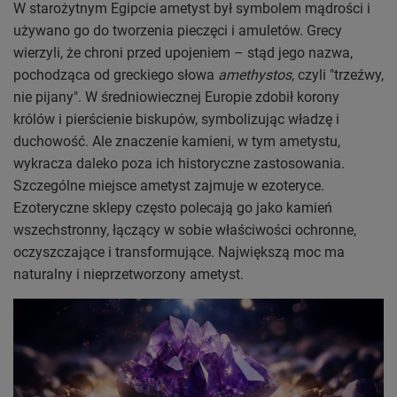
W starożytnym Egipcie ametyst był symbolem mądrości i
używano go do tworzenia pieczęci i amuletów. Grecy
wierzyli, że chroni przed upojeniem – stąd jego nazwa,
pochodząca od greckiego słowa
amethystos
, czyli "trzeźwy,
nie pijany". W średniowiecznej Europie zdobił korony
królów i pierścienie biskupów, symbolizując władzę i
duchowość. Ale znaczenie kamieni, w tym ametystu,
wykracza daleko poza ich historyczne zastosowania.
Szczególne miejsce ametyst zajmuje w ezoteryce.
Ezoteryczne sklepy często polecają go jako kamień
wszechstronny, łączący w sobie właściwości ochronne,
oczyszczające i transformujące. Największą moc ma
naturalny i nieprzetworzony ametyst.