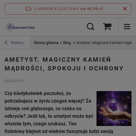
DARMOWA DOSTAWA
od 44,99 zł
Strona główna
Blog
Ametyst. Magiczny kamień mądrośc
Wstecz
AMETYST. MAGICZNY KAMIEŃ
MĄDROŚCI, SPOKOJU I OCHRONY
2024-09-13
Czy kiedykolwiek poczułeś, że
potrzebujesz w życiu czegoś więcej? Że
istnieje coś głębszego, co czeka na
odkrycie? Jeśli tak, to ametyst może być
właśnie tym, czego szukasz. Ten
fioletowy klejnot od wieków fascynuje ludzi swoją