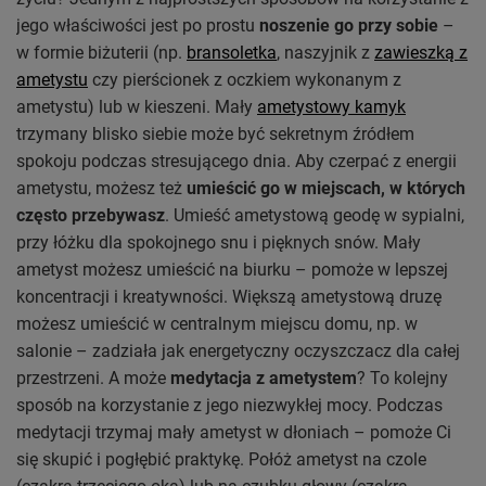
jego właściwości jest po prostu
noszenie go przy sobie
–
w formie biżuterii (np.
bransoletka
, naszyjnik z
zawieszką z
ametystu
czy pierścionek z oczkiem wykonanym z
ametystu) lub w kieszeni. Mały
ametystowy kamyk
trzymany blisko siebie może być sekretnym źródłem
spokoju podczas stresującego dnia. Aby czerpać z energii
ametystu, możesz też
umieścić go w miejscach, w których
często przebywasz
. Umieść ametystową geodę w sypialni,
przy łóżku dla spokojnego snu i pięknych snów. Mały
ametyst możesz umieścić na biurku – pomoże w lepszej
koncentracji i kreatywności. Większą ametystową druzę
możesz umieścić w centralnym miejscu domu, np. w
salonie – zadziała jak energetyczny oczyszczacz dla całej
przestrzeni. A może
medytacja z ametystem
? To kolejny
sposób na korzystanie z jego niezwykłej mocy. Podczas
medytacji trzymaj mały ametyst w dłoniach – pomoże Ci
się skupić i pogłębić praktykę. Połóż ametyst na czole