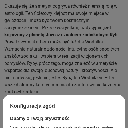
Okazuje się, że ametyst odgrywa również niemałą rolę w
astrologii. Ten fioletowy klejnot ma swoje miejsce w
gwiazdach i może być twoim kosmicznym
sprzymierzeńcem. Przede wszystkim, tradycyjnie
jest
kojarzony z planetą Jowisz i znakiem zodiakalnym Ryb
.
Prawdziwym skarbem może być też dla Wodnika.
Wzmacnia naturalne zdolności intuicyjne osób spod tych
znaków zodiaku i wspiera w realizacji wizjonerskich
pomysłów. Ryby, prócz tego, mogą znaleźć w ametyście
wsparcie dla swojej duchowej natury i kreatywności. Ale
nie martw się, jeśli nie jesteś Rybą lub Wodnikiem – ten
wszechstronny kamień ma coś do zaoferowania każdemu
znakowi zodiaku!
Baran
: ametyst może pomóc w okiełznaniu
Konfiguracja zgód
impulsywnej natury, wprowadzając element
spokoju i refleksji.
Dbamy o Twoją prywatność
Byk
: dla tego ziemskiego znaku, ametyst może
Sklep korzysta z plików cookie w celu realizacji usług zgodnie z