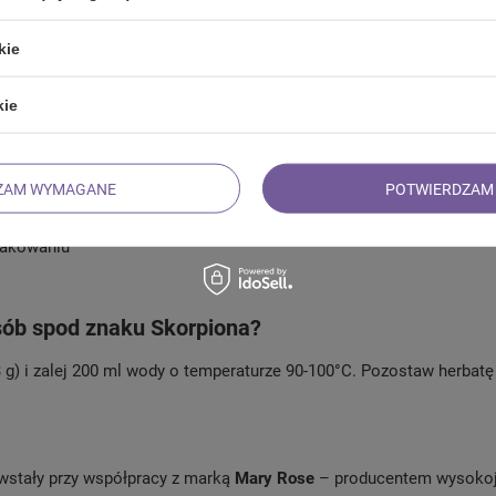
kie
no anyżu, mięta pieprzowa, hibiskus, płatki nagietka, naturalny oleje
kie
ZAM WYMAGANE
POTWIERDZAM 
opakowaniu
sób spod znaku Skorpiona?
 3 g) i zalej 200 ml wody o temperaturze 90-100°C. Pozostaw herbatę
stały przy współpracy z marką
Mary Rose
– producentem wysokoja