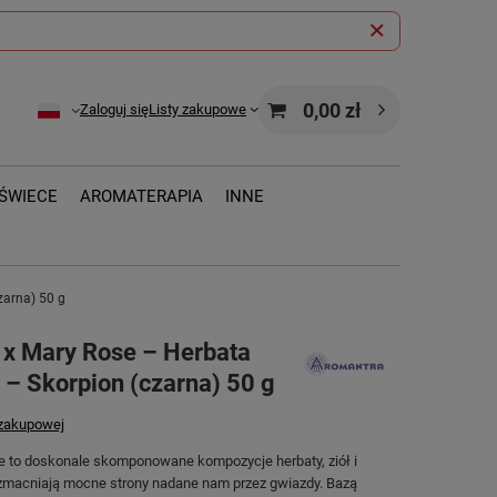
0,00 zł
Zaloguj się
Listy zakupowe
ŚWIECE
AROMATERAPIA
INNE
zarna) 50 g
 x Mary Rose – Herbata
 – Skorpion (czarna) 50 g
 zakupowej
ne to doskonale skomponowane kompozycje herbaty, ziół i
zmacniają mocne strony nadane nam przez gwiazdy. Bazą