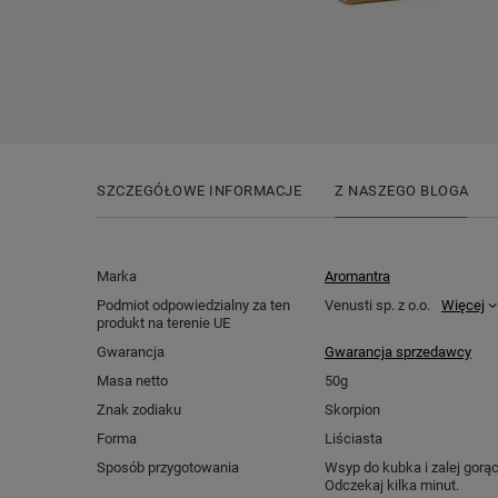
SZCZEGÓŁOWE INFORMACJE
Z NASZEGO BLOGA
Marka
Aromantra
Podmiot odpowiedzialny za ten
Venusti sp. z o.o.
Więcej
produkt na terenie UE
Gwarancja
Gwarancja sprzedawcy
Masa netto
50g
Znak zodiaku
Skorpion
Forma
Liściasta
Sposób przygotowania
Wsyp do kubka i zalej gorą
Odczekaj kilka minut.