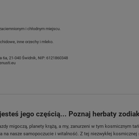
aciemnionym i chłodnym miejscu.
chidowe, inne orzechy i mleko.
ysia 6a, 21-040 Świdnik, NIP: 6121860348
nusti.eu
jesteś jego częścią... Poznaj herbaty zodi
zdy migoczą, planety krążą, a my, zanurzeni w tym kosmicznym ta
wa na nasze samopoczucie i witalność. Z tej niezwykłej kosmicznej