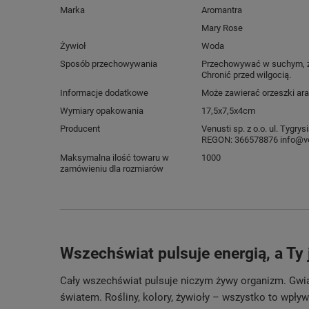
Marka
Aromantra
Mary Rose
Żywioł
Woda
Sposób przechowywania
Przechowywać w suchym, z
Chronić przed wilgocią.
Informacje dodatkowe
Może zawierać orzeszki ara
Wymiary opakowania
17,5x7,5x4cm
Producent
Venusti sp. z o.o. ul. Tygr
REGON: 366578876 info@ve
Maksymalna ilość towaru w
1000
zamówieniu dla rozmiarów
Wszechświat pulsuje energią, a Ty 
Cały wszechświat pulsuje niczym żywy organizm. Gwia
światem. Rośliny, kolory, żywioły – wszystko to wpły