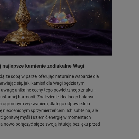
j najlepsze kamienie zodiakalne Wagi
 idą ze sobą w parze, oferując naturalne wsparcie dla
nawiając się, jaki kamień dla Wagi będzie tym
 uwagę unikalne cechy tego powietrznego znaku –
eustannej harmonii. Znalezienie idealnego balansu
a ogromnym wyzwaniem, dlatego odpowiednio
ę nieocenionym sprzymierzeńcem. Ich subtelna, ale
ć gonitwę myśli i uziemić energię w momentach
 nowo połączyć się ze swoją intuicją bez lęku przed