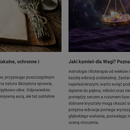
akalne, ochronne i
Jaki kamień dla Wagi? Pozna
Astrologia i litoterapia od wieków
łów, przypisując poszczególnym
każdej wibracji zodiakalnej. Zasta
na natura Skorpiona sprawia,
najwłaściwszym, warto wziąć pod
yjątkowo silne. Odpowiednio
dążenie do piękna, miłości oraz ni
ensywną aurą, ale też subtelnie
pomiędzy sercem a rozumem byw
dobrane kryształy mogą okazać si
potężna wibracja pomaga wyciszy
głębokiego wahania, pozwalając na
oceną otoczenia.