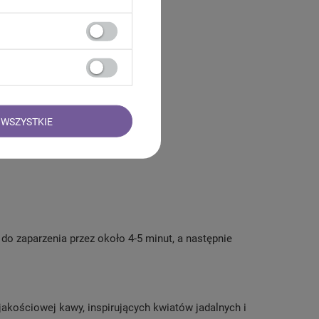
k
WSZYSTKIE
 do zaparzenia przez około 4-5 minut, a następnie
kościowej kawy, inspirujących kwiatów jadalnych i