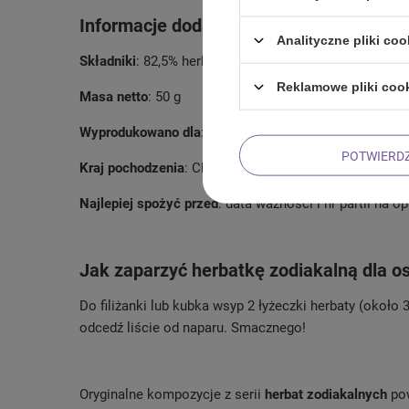
Informacje dodatkowe:
Analityczne pliki coo
Składniki
: 82,5% herbata czarna yunnan, żeń-szeń, ziar
Reklamowe pliki coo
Masa netto
: 50 g
Wyprodukowano dla
: Venusti Sp. z o.o.
POTWIERD
Kraj pochodzenia
: Chiny
Najlepiej spożyć przed
: data ważności i nr partii na 
Jak zaparzyć herbatkę zodiakalną dla o
Do filiżanki lub kubka wsyp 2 łyżeczki herbaty (około
odcedź liście od naparu. Smacznego!
Oryginalne kompozycje z serii
herbat zodiakalnych
pow