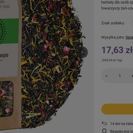
herbaty dla osób s
towarzyszy żeń-sze
Znak zodiaku
Wysyłka
jutro
Spra
17,63 zł
(352,60 zł / kg)
-
14
dni na łat
Bezpieczne z