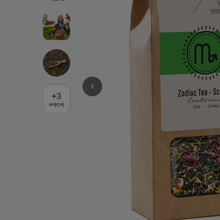
+
3
więcej