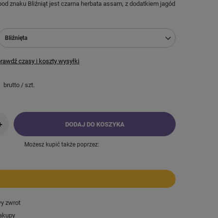
pod znaku Bliźniąt jest czarna herbata assam, z dodatkiem jagód
Bliźnięta
rawdź czasy i koszty wysyłki
brutto
/
szt.
+
DODAJ DO KOSZYKA
Możesz kupić także poprzez:
wy zwrot
akupy