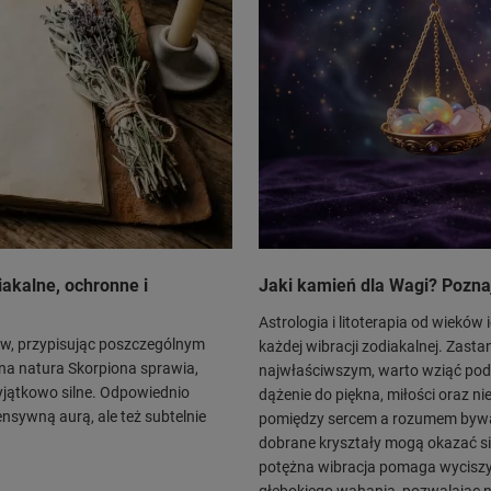
akalne, ochronne i
Jaki kamień dla Wagi? Pozna
Astrologia i litoterapia od wieków
łów, przypisując poszczególnym
każdej wibracji zodiakalnej. Zasta
na natura Skorpiona sprawia,
najwłaściwszym, warto wziąć pod
yjątkowo silne. Odpowiednio
dążenie do piękna, miłości oraz ni
ensywną aurą, ale też subtelnie
pomiędzy sercem a rozumem byw
dobrane kryształy mogą okazać si
potężna wibracja pomaga wyciszy
głębokiego wahania, pozwalając na