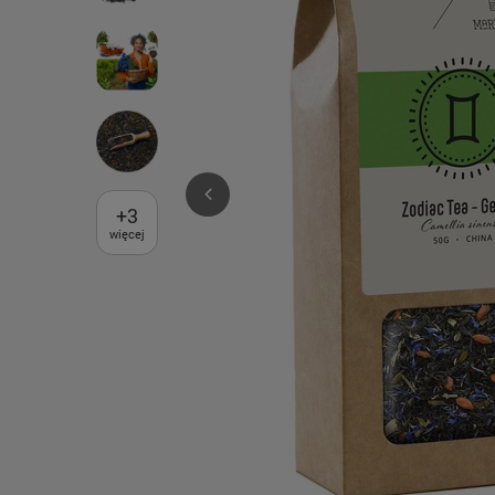
+
3
więcej