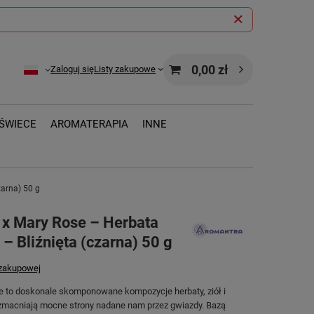
0,00 zł
Zaloguj się
Listy zakupowe
ŚWIECE
AROMATERAPIA
INNE
zarna) 50 g
 x Mary Rose – Herbata
 – Bliźnięta (czarna) 50 g
 zakupowej
ne to doskonale skomponowane kompozycje herbaty, ziół i
zmacniają mocne strony nadane nam przez gwiazdy. Bazą