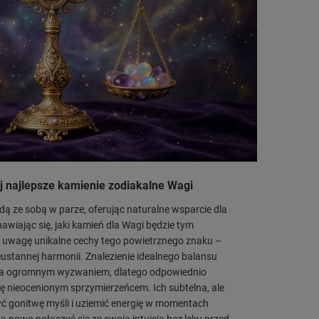
j najlepsze kamienie zodiakalne Wagi
 idą ze sobą w parze, oferując naturalne wsparcie dla
nawiając się, jaki kamień dla Wagi będzie tym
 uwagę unikalne cechy tego powietrznego znaku –
eustannej harmonii. Znalezienie idealnego balansu
a ogromnym wyzwaniem, dlatego odpowiednio
ę nieocenionym sprzymierzeńcem. Ich subtelna, ale
ć gonitwę myśli i uziemić energię w momentach
 nowo połączyć się ze swoją intuicją bez lęku przed