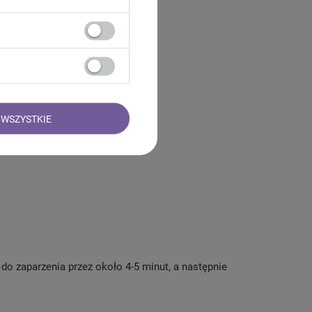
ejek
WSZYSTKIE
 do zaparzenia przez około 4-5 minut, a następnie