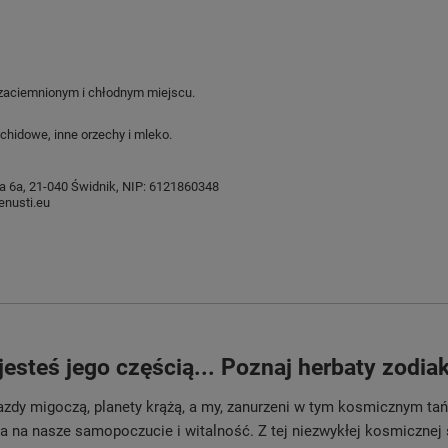
aciemnionym i chłodnym miejscu.
chidowe, inne orzechy i mleko.
ysia 6a, 21-040 Świdnik, NIP: 6121860348
nusti.eu
jesteś jego częścią... Poznaj herbaty zodi
zdy migoczą, planety krążą, a my, zanurzeni w tym kosmicznym ta
wa na nasze samopoczucie i witalność. Z tej niezwykłej kosmicznej