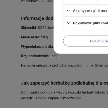
wszechświata i rozkwitnij niczym kwiat pod gwiaździ
Analityczne pliki coo
Informacje dodatkowe:
Reklamowe pliki coo
Składniki
: 80,7% herbata czarna assam, jagody goji, gu
Masa netto
: 50 g
POTWIERD
Wyprodukowano dla
: Venusti Sp. z o.o.
Kraj pochodzenia
: Indie
Najlepiej spożyć przed
: data ważności i nr partii na 
Jak zaparzyć herbatkę zodiakalną dla o
Do filiżanki lub kubka wsyp 2 łyżeczki herbaty (około
odcedź liście od naparu. Smacznego!