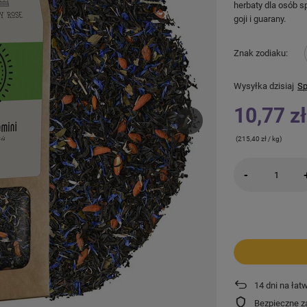
herbaty dla osób s
goji i guarany.
Znak zodiaku
Wysyłka
dzisiaj
Sp
10,77 zł
(215,40 zł / kg)
-
14
dni na łat
Bezpieczne z