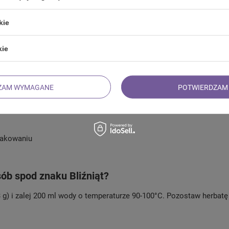
stym niebem!
kie
kie
arana, rooibos superior, ginkgo biloba, płatki bławatka, naturalny ol
ZAM WYMAGANE
POTWIERDZAM 
opakowaniu
sób spod znaku Bliźniąt?
 3 g) i zalej 200 ml wody o temperaturze 90-100°C. Pozostaw herbatę