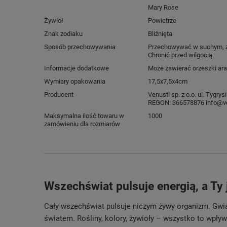
Mary Rose
Żywioł
Powietrze
Znak zodiaku
Bliźnięta
Sposób przechowywania
Przechowywać w suchym, z
Chronić przed wilgocią.
Informacje dodatkowe
Może zawierać orzeszki ara
Wymiary opakowania
17,5x7,5x4cm
Producent
Venusti sp. z o.o. ul. Tygr
REGON: 366578876 info@ve
Maksymalna ilość towaru w
1000
zamówieniu dla rozmiarów
Wszechświat pulsuje energią, a Ty 
Cały wszechświat pulsuje niczym żywy organizm. Gwia
światem. Rośliny, kolory, żywioły – wszystko to wpły