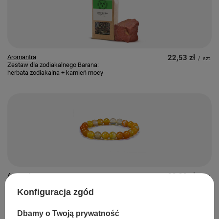
Aromantra
22,53 zł
/
szt.
Zestaw dla zodiakalnego Barana:
herbata zodiakalna + kamień mocy
Aromantra
22,00 zł
/
szt.
Bransoletka z karneolem
Konfiguracja zgód
Dbamy o Twoją prywatność