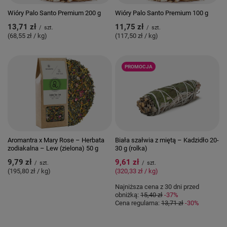
Wióry Palo Santo Premium 200 g
Wióry Palo Santo Premium 100 g
13,71 zł
11,75 zł
/
szt.
/
szt.
(68,55 zł / kg)
(117,50 zł / kg)
PROMOCJA
Aromantra x Mary Rose – Herbata
Biała szałwia z miętą – Kadzidło 20-
zodiakalna – Lew (zielona) 50 g
30 g (rolka)
9,79 zł
9,61 zł
/
szt.
/
szt.
(195,80 zł / kg)
(320,33 zł / kg)
Najniższa cena z 30 dni przed
obniżką:
15,40 zł
-37%
Cena regularna:
13,71 zł
-30%