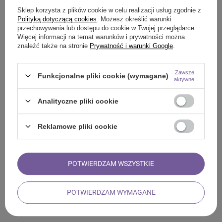
Sklep korzysta z plików cookie w celu realizacji usług zgodnie z
Polityką dotyczącą cookies
. Możesz określić warunki
przechowywania lub dostępu do cookie w Twojej przeglądarce.
Więcej informacji na temat warunków i prywatności można
znaleźć także na stronie
Prywatność i warunki Google
.
Aromantra
9,79 zł
/
szt.
Zawsze
Funkcjonalne pliki cookie (wymagane)
Aromantra x Mary Rose – Herbata
(195,80 zł / kg
)
aktywne
zodiakalna – Baran (zielona) 50 g
Analityczne pliki cookie
POLECANY
Reklamowe pliki cookie
POTWIERDZAM WSZYSTKIE
Aromantra
10,00 zł
/
szt.
POTWIERDZAM WYMAGANE
Jaspis czerwony (surowy kamień) 1
szt.