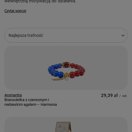
wewnętrzną motywacją do działania.
Czytaj więcej
Zmień sortowanie
Najlepsza trafność
Aromantra
29,39 zł
/
szt.
Bransoletka z czerwonym i
niebieskim agatem – Harmonia