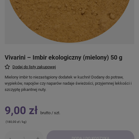
Vivarini – Imbir ekologiczny (mielony) 50 g
Dodaj do listy zakupowej
Mielony imbir to niezastąpiony dodatek w kuchni! Dodany do potraw,
wypieków, napojów czy naparów nadaje świeżości, przyjemnej lekkości i
szczyptę pikantnej nuty.
9,00 zł
brutto
/
szt.
(180,00 zł / kg)
-
+
DODAJ DO KOSZYKA