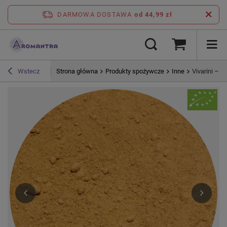
DARMOWA DOSTAWA
od 44,99 zł
Strona główna
Produkty spożywcze
Inne
Vivarini – I
Wstecz