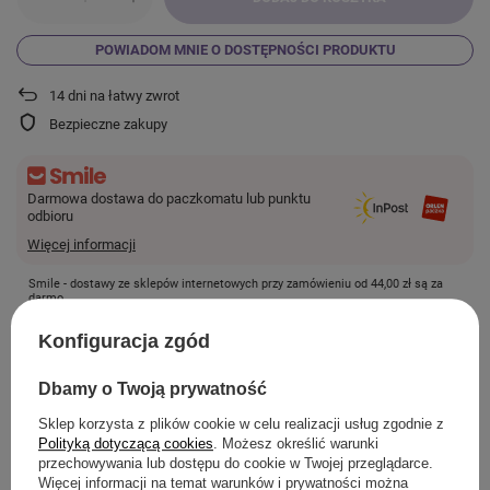
POWIADOM MNIE O DOSTĘPNOŚCI PRODUKTU
14
dni na łatwy zwrot
Bezpieczne zakupy
Darmowa dostawa do paczkomatu lub punktu
odbioru
Więcej informacji
Smile - dostawy ze sklepów internetowych przy zamówieniu od
44,00 zł
są za
darmo.
Konfiguracja zgód
SZCZEGÓŁOWE INFORMACJE
Dbamy o Twoją prywatność
Sklep korzysta z plików cookie w celu realizacji usług zgodnie z
Polityką dotyczącą cookies
. Możesz określić warunki
przechowywania lub dostępu do cookie w Twojej przeglądarce.
ZADAJ PYTANIE
Więcej informacji na temat warunków i prywatności można