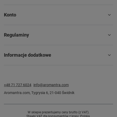
Konto
Regulaminy
Informacje dodatkowe
+48 71 727 6024
info@aromantra.com
Aromantra.com
,
Tygrysia 6
,
21-040
Świdnik
W sklepie prezentujemy ceny brutto (z VAT).
Stawki VAT dla konsumentów z kraju:
Polska
.