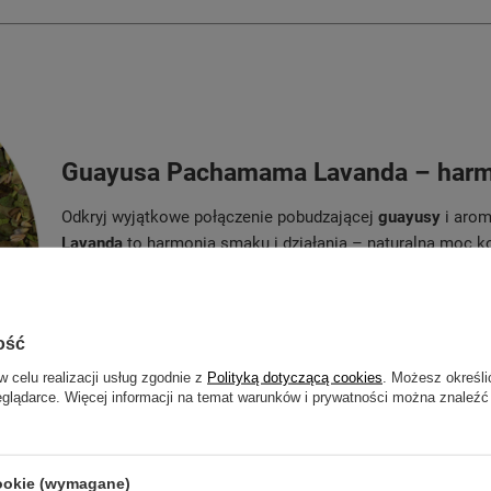
Guayusa Pachamama Lavanda – harmon
Odkryj wyjątkowe połączenie pobudzającej
guayusy
i aro
Lavanda
to harmonia smaku i działania – naturalna moc ko
wyciszającą nutą lawendy, tworząc niezrównany balans mię
Potrzebujesz naturalnej stymulacji umysłu, ale jednocześn
doskonały wybór na stresujące dni, intensywną pracę lub 
ość
głąb amazońskiej przyrody, gdzie energia i spokój spotyka
w celu realizacji usług zgodnie z
Polityką dotyczącą cookies
. Możesz określi
eglądarce. Więcej informacji na temat warunków i prywatności można znaleźć
cookie (wymagane)