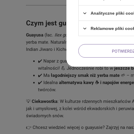
Analityczne pliki coo
Czym jest guayusa? „Siostra” yerb
Reklamowe pliki coo
Guayusa
(łac.
Ilex guayusa
) to roślina należąca do ro
yerba mate. Naturalnie występuje w amazońskich rej
Indian Jiwaro i Kichwa. Czym się wyróżnia?
POTWIERD
✔️ Napar z guayusy zawiera
aż 3% naturalnej ko
witalności! 💪 Jednocześnie robi to w
jeszcze b
✔️ Ma
łagodniejszy smak niż yerba mate
🌱 – m
✔️ Idealna
alternatywa kawy ☕ i napojów energ
twórców.
💡
Ciekawostka
: W kulturze rdzennych mieszkańców A
jak i umysłowej, z kolei wśród ekwadorskich i peruwi
świadomych snów.
👉 Chcesz wiedzieć więcej o guayusie? Zajrzyj na na