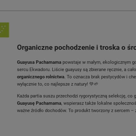
Organiczne pochodzenie i troska o śr
Guayusa Pachamama
powstaje w małym, ekologicznym go
sercu Ekwadoru. Liście guayusy są zbierane ręcznie, a cał
organicznego rolnictwa
. To oznacza brak pestycydów i che
wyłącznie to, co najlepsze z natury! 💚🌱
Każda partia suszu przechodzi rygorystyczną selekcję, co
Guayusę Pachamama
, wspierasz także lokalne społeczno
ważne źródło dochodów. To produkt tworzony z sercem – zar