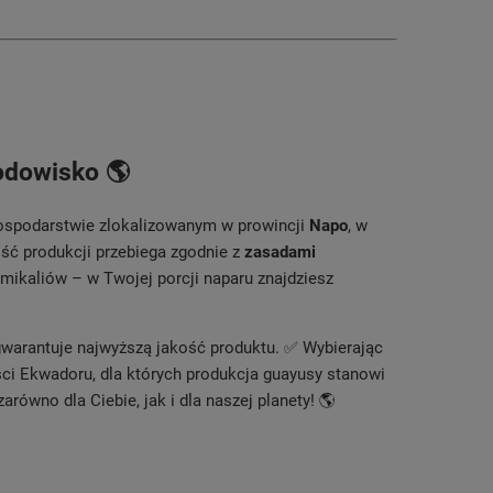
odowisko 🌎
spodarstwie zlokalizowanym w prowincji
Napo
, w
ość produkcji przebiega zgodnie z
zasadami
mikaliów – w Twojej porcji naparu znajdziesz
 gwarantuje najwyższą jakość produktu. ✅ Wybierając
ści Ekwadoru, dla których produkcja guayusy stanowi
ówno dla Ciebie, jak i dla naszej planety! 🌎