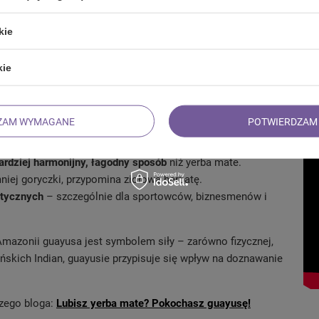
kie
a mate! 🌿
kie
dziny ostrokrzewów – tej samej, co popularniejsza od niej
onach
Ekwadoru i Peru
, gdzie od wieków była używana przez
ZAM WYMAGANE
POTWIERDZAM 
feiny
– skutecznie pobudza, daje poczucie skupienia i
ardziej harmonijny, łagodny sposób
niż yerba mate.
niej goryczki, przypomina ziołową herbatę.
etycznych
– szczególnie dla sportowców, biznesmenów i
mazonii guayusa jest symbolem siły – zarówno fizycznej,
ańskich Indian, guayusie przypisuje się wpływ na doznawanie
szego bloga:
Lubisz yerba mate? Pokochasz guayusę!