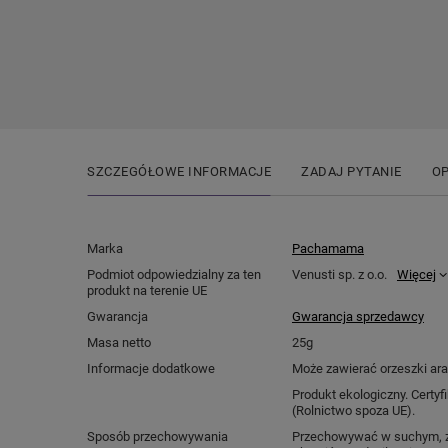
SZCZEGÓŁOWE INFORMACJE
ZADAJ PYTANIE
OP
Marka
Pachamama
Podmiot odpowiedzialny za ten
Venusti sp. z o.o.
Więcej
produkt na terenie UE
Gwarancja
Gwarancja sprzedawcy
Masa netto
25g
Informacje dodatkowe
Może zawierać orzeszki ara
Produkt ekologiczny. Certyf
(Rolnictwo spoza UE).
Sposób przechowywania
Przechowywać w suchym, z