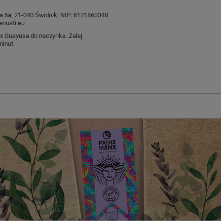
ysia 6a, 21-040 Świdnik, NIP: 6121860348
nusti.eu
ex Guayusa do naczynka. Zalej
minut.