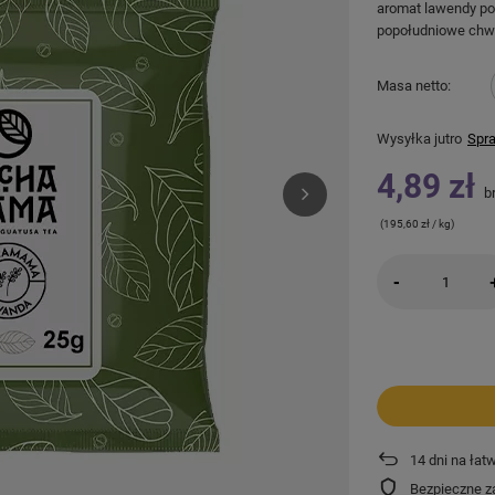
aromat lawendy po
popołudniowe chwi
Masa netto
Wysyłka
jutro
Spra
4,89 zł
br
(195,60 zł / kg)
-
14
dni na łat
Bezpieczne z