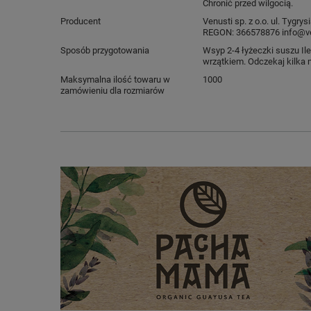
Chronić przed wilgocią.
Producent
Venusti sp. z o.o. ul. Tygr
REGON: 366578876 info@ve
Sposób przygotowania
Wsyp 2-4 łyżeczki suszu Il
wrzątkiem. Odczekaj kilka 
Maksymalna ilość towaru w
1000
zamówieniu dla rozmiarów