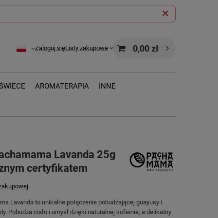
0,00 zł
Zaloguj się
Listy zakupowe
ŚWIECE
AROMATERAPIA
INNE
Pachamama Lavanda 25g
cznym certyfikatem
 zakupowej
 Lavanda to unikalne połączenie pobudzającej guayusy i
y. Pobudza ciało i umysł dzięki naturalnej kofeinie, a delikatny