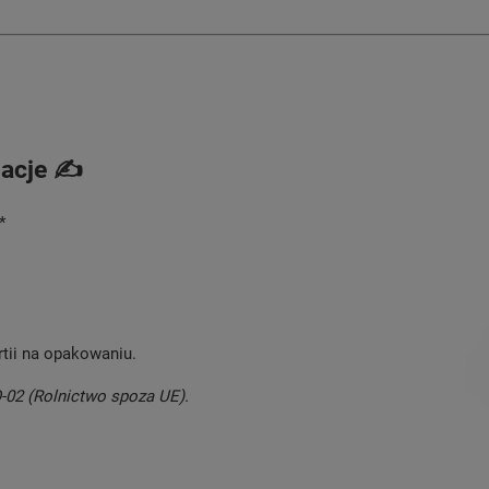
acje ✍️
*
rtii na opakowaniu.
O-02 (Rolnictwo spoza UE).