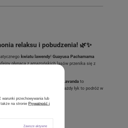
ia relaksu i pobudzenia! 🌿✨
matycznego
kwiatu lawendy
!
Guayusa Pachamama
feiny płynąca z amazońskich lasów przenika się z
dzy energią a relaksem. 🧘
ie chcesz się odprężyć?
Guayusa Lavanda
to
popołudniowe chwile wyciszenia. Każdy łyk to podróż w
ją się w idealnej równowadze! ✨💓
ć warunki przechowywania lub
 także na stronie
Prywatność i
Zawsze aktywne