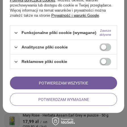
Polityką dotyczącą cookies
. Możesz określić warunki
przechowywania lub dostępu do cookie w Twojej przeglądarce.
Więcej informacji na temat warunków i prywatności można
znaleźć także na stronie
Prywatność i warunki Google
.
ZADAJ PYTANIE
Zawsze
Funkcjonalne pliki cookie (wymagane)
aktywne
OPINIE
Analityczne pliki cookie
ZOBACZ RÓWNIEŻ
Reklamowe pliki cookie
Mary Rose - Herbata Czarna Assam Earl Grey - 50g
14,90 zł
/
szt.
(298,00 zł / kg)
POTWIERDZAM WSZYSTKIE
Mary Rose – Hibiskus ekologiczny – Malwa Sudańska (płatki)
50 g
POTWIERDZAM WYMAGANE
14,90 zł
/
szt.
(298,00 zł / kg)
Mary Rose - Herbata Assam Earl Grey w puszce - 50 g
17,99 zł
/
szt.
(359,80 zł / kg)