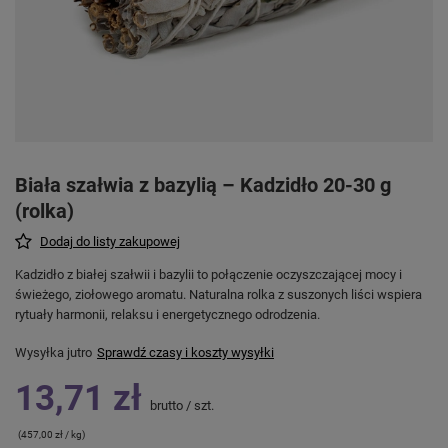
Biała szałwia z bazylią – Kadzidło 20-30 g
(rolka)
Dodaj do listy zakupowej
Kadzidło z białej szałwii i bazylii to połączenie oczyszczającej mocy i
świeżego, ziołowego aromatu. Naturalna rolka z suszonych liści wspiera
rytuały harmonii, relaksu i energetycznego odrodzenia.
Wysyłka
jutro
Sprawdź czasy i koszty wysyłki
13,71 zł
brutto
/
szt.
(457,00 zł / kg)