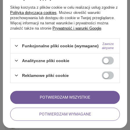
SZCZEGÓŁOWE INFORMACJE
Sklep korzysta z plików cookie w celu realizacji usług zgodnie z
Polityką dotyczącą cookies
. Możesz określić warunki
przechowywania lub dostępu do cookie w Twojej przeglądarce.
Z NASZEGO BLOGA
Więcej informacji na temat warunków i prywatności można
znaleźć także na stronie
Prywatność i warunki Google
.
Zawsze
Funkcjonalne pliki cookie (wymagane)
ZADAJ PYTANIE
aktywne
Analityczne pliki cookie
OPINIE
Reklamowe pliki cookie
ZOBACZ RÓWNIEŻ
Biała szałwia z lawendą – Kadzidło 20-30 g (rolka)
POTWIERDZAM WSZYSTKIE
14,54 zł
/
szt.
(484,67 zł / kg)
POTWIERDZAM WYMAGANE
Podstawka pod kadzidło Lotus – szkatułka
20,57 zł
/
szt.