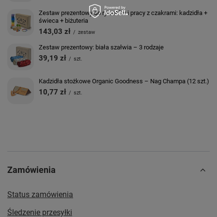
Zestaw prezentowy do rytuałów i pracy z czakrami: kadzidła +
świeca + biżuteria
143,03 zł
/
zestaw
Zestaw prezentowy: biała szałwia – 3 rodzaje
39,19 zł
/
szt.
Kadzidła stożkowe Organic Goodness – Nag Champa (12 szt.)
10,77 zł
/
szt.
Zamówienia
Status zamówienia
Śledzenie przesyłki