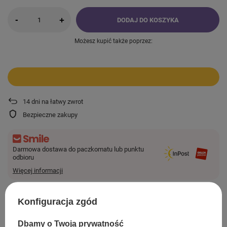
-
+
DODAJ DO KOSZYKA
Możesz kupić także poprzez:
14
dni na łatwy zwrot
Bezpieczne zakupy
Darmowa dostawa do paczkomatu lub punktu
odbioru
Więcej informacji
Smile - dostawy ze sklepów internetowych przy zamówieniu od
44,00 zł
są za
darmo.
Konfiguracja zgód
Dbamy o Twoją prywatność