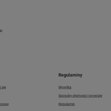
a)
Regulaminy
j się
Wysyłka
Sposoby płatności i prowizje
upowe
Regulamin