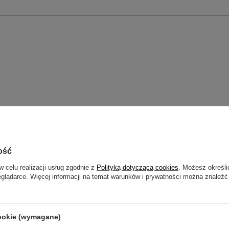
ość
w celu realizacji usług zgodnie z
Polityką dotyczącą cookies
. Możesz określi
eglądarce. Więcej informacji na temat warunków i prywatności można znaleźć
trzebujesz pomocy? Masz pytania?
ZADAJ PYT
cookie (wymagane)
dpowiemy niezwłocznie, najciekawsze pytania i odpowiedzi
publikując dla innych.