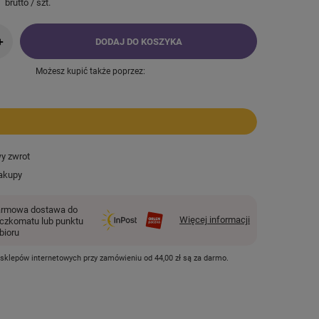
brutto
/
szt.
+
DODAJ DO KOSZYKA
Możesz kupić także poprzez:
wy zwrot
akupy
rmowa dostawa do
Więcej informacji
czkomatu lub punktu
bioru
 sklepów internetowych przy zamówieniu od
44,00 zł
są za darmo.