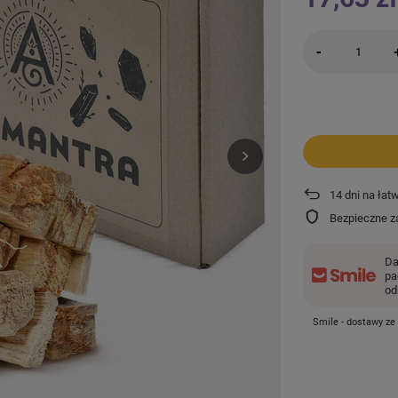
-
14
dni na łat
Bezpieczne z
Da
pa
od
Smile - dostawy ze