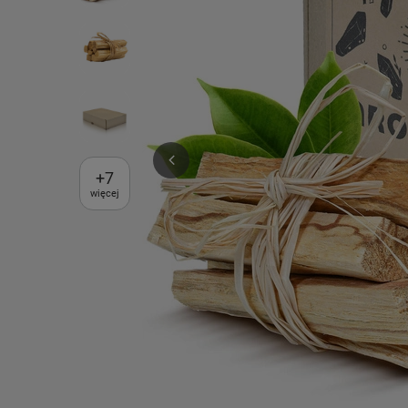
+
7
więcej