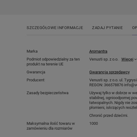
SZCZEGÓŁOWE INFORMACJE
ZADAJ PYTANIE
OP
Marka
Aromantra
Podmiot odpowiedzialny za ten
Venusti sp. z o.o.
Więcej
produkt na terenie UE
Gwarancja
Gwarancja sprzedawcy
Producent
Venusti sp. z o.o. ul. Tygr
REGON: 366578876 info@ve
Zasady bezpieczeństwa
Używaj tylko w dobrze w w
stabilnej, ognioodpornej po
łatwopalnych. Nigdy nie zos
płomieni, iskrzących reszte
Chronić przed dziećmi.
Maksymalna ilość towaru w
1000
zamówieniu dla rozmiarów