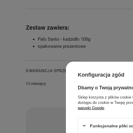
Zestaw zawiera:
Palo Santo - kadzidło 100g
opakowanie prezentowe
GWARANCJA SPRZEDAWCY
Konfiguracja zgód
12 miesięcy
Dbamy o Twoją prywatn
Sklep korzysta z plików cookie 
dostępu do cookie w Twojej prz
warunki Google
.
Po
Funkcjonalne pliki 
Zadaj pytanie a my o