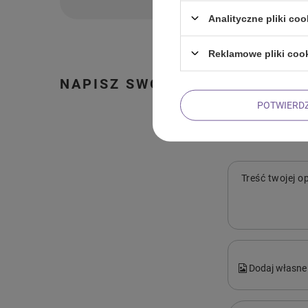
Analityczne pliki coo
Reklamowe pliki coo
NAPISZ SWOJĄ OPINIĘ
POTWIERD
Treść twojej op
Dodaj własne 