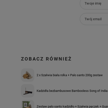
Twoje imię
Twój email
ZOBACZ RÓWNIEŻ
2 x Szałwia biała rolka + Palo santo 200g zestaw
Kadzidła bezbambusowe Bambooless Song of India
Zestaw palo santo kadzidło + Szałwia pęczek + Gu