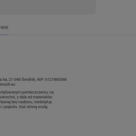
INIE
ysia 6a, 21-040 Świdnik, NIP: 6121860348
nusti.eu
entylowanym pomieszczeniu, na
wierzchni, z dala od materiałów
tawiaj bez nadzoru, niedotykaj
k i popiołu. Gaś zimną wodą.