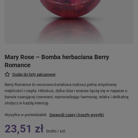
Mary Rose – Bomba herbaciana Berry
Romance
Dodaj do listy zakupowej
Berry Romance to owocowo-kwiatowa rozkosz pełna zmysłowej
miękkości i ciepła. Hibiskus, dzika róża i ananas łączą się w naparze o
barwie czarującej czerwieni, wprowadzając harmonię, relaks i delikatną
słodycz w każdą intencję.
Wysyłka
w poniedziałek
Sprawdź czasy i koszty wysyłki
23,51 zł
brutto
/
szt.