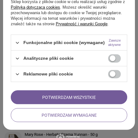
Sklep korzysta z plików cookie w celu realizacji usług zgodnie z
Polityką dotyczącą cookies
. Możesz określić warunki
SZCZEGÓŁOWE INFORMACJE
przechowywania lub dostępu do cookie w Twojej przeglądarce.
Więcej informacji na temat warunków i prywatności można
znaleźć także na stronie
Prywatność i warunki Google
.
ZADAJ PYTANIE
Zawsze
Funkcjonalne pliki cookie (wymagane)
aktywne
OPINIE
Analityczne pliki cookie
Reklamowe pliki cookie
ZOBACZ RÓWNIEŻ
Mary Rose – Hibiskus – Malwa Sudańska (płatki) 50 g
POTWIERDZAM WSZYSTKIE
13,90 zł
/
szt.
(278,00 zł / kg)
Mary Rose - Herbata Tropicana - 50 g
POTWIERDZAM WYMAGANE
14,90 zł
/
szt.
(298,00 zł / kg)
Mary Rose - Herbata Czarna Yunnan - 50 g