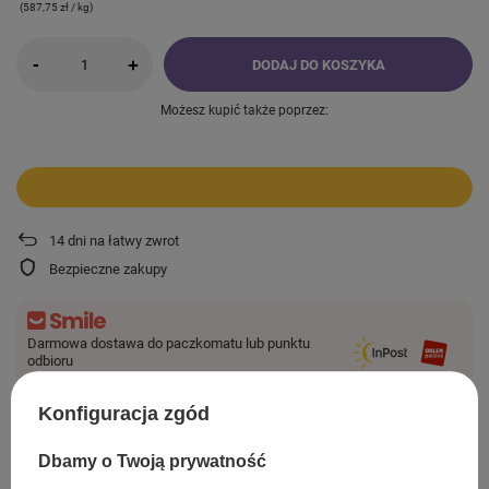
(587,75 zł / kg)
-
+
DODAJ DO KOSZYKA
Możesz kupić także poprzez:
14
dni na łatwy zwrot
Bezpieczne zakupy
Darmowa dostawa do paczkomatu lub punktu
odbioru
Więcej informacji
Konfiguracja zgód
Smile - dostawy ze sklepów internetowych przy zamówieniu od
44,00 zł
są za
darmo.
Dbamy o Twoją prywatność