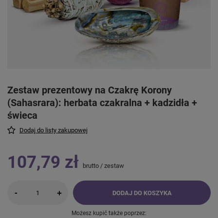
Zestaw prezentowy na Czakrę Korony
(Sahasrara): herbata czakralna + kadzidła +
świeca
Dodaj do listy zakupowej
107,79 zł
brutto
/
zestaw
-
+
DODAJ DO KOSZYKA
Możesz kupić także poprzez: