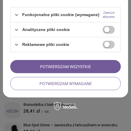
Z NASZEGO BLOGA
Zawsze
Funkcjonalne pliki cookie (wymagane)
aktywne
Analityczne pliki cookie
ZADAJ PYTANIE
Reklamowe pliki cookie
OPINIE
POTWIERDZAM WSZYSTKIE
ZOBACZ RÓWNIEŻ
POTWIERDZAM WYMAGANE
Bransoletka Siedem Czakr – kamienie i kadamba
34,29 zł
/
szt.
Bransoletka z białym turkusem
28,41 zł
/
szt.
Blue Spot Stone – zawieszka z łańcuszkiem w woreczku