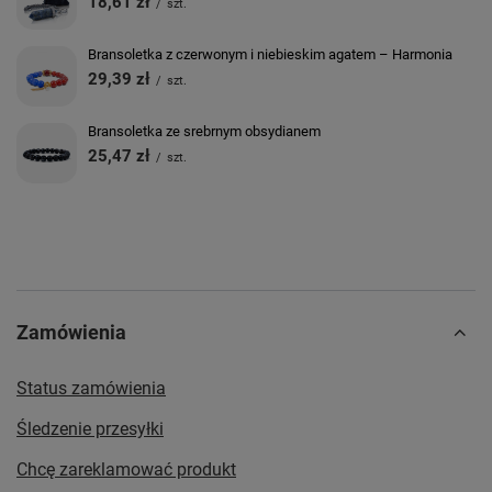
18,61 zł
/
szt.
Bransoletka z czerwonym i niebieskim agatem – Harmonia
29,39 zł
/
szt.
Bransoletka ze srebrnym obsydianem
25,47 zł
/
szt.
Zamówienia
Status zamówienia
Śledzenie przesyłki
Chcę zareklamować produkt