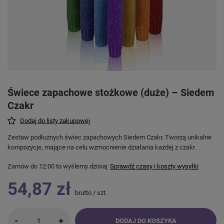
Świece zapachowe stożkowe (duże) – Siedem
Czakr
Dodaj do listy zakupowej
Zestaw podłużnych świec zapachowych Siedem Czakr. Tworzą unikalne
kompozycje, mające na celu wzmocnienie działania każdej z czakr.
Zamów do
12:00 to wyślemy dzisiaj
Sprawdź czasy i koszty wysyłki
54,87 zł
brutto
/
szt.
-
+
DODAJ DO KOSZYKA