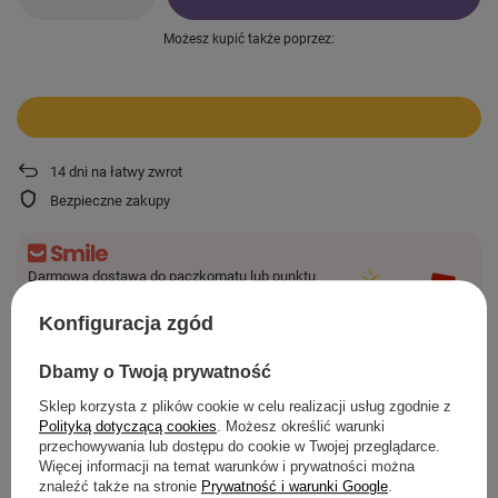
Możesz kupić także poprzez:
14
dni na łatwy zwrot
Bezpieczne zakupy
Darmowa dostawa do paczkomatu lub punktu
odbioru
Konfiguracja zgód
Więcej informacji
Smile - dostawy ze sklepów internetowych przy zamówieniu od
44,00 zł
są za
Dbamy o Twoją prywatność
darmo.
Sklep korzysta z plików cookie w celu realizacji usług zgodnie z
Polityką dotyczącą cookies
. Możesz określić warunki
przechowywania lub dostępu do cookie w Twojej przeglądarce.
SZCZEGÓŁOWE INFORMACJE
Więcej informacji na temat warunków i prywatności można
znaleźć także na stronie
Prywatność i warunki Google
.