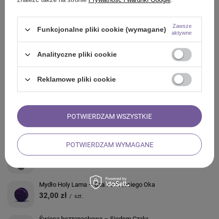
Z NASZEGO BLOGA
Zawsze
Funkcjonalne pliki cookie (wymagane)
aktywne
Analityczne pliki cookie
ZADAJ PYTANIE
Reklamowe pliki cookie
OPINIE
POTWIERDZAM WSZYSTKIE
ZOBACZ RÓWNIEŻ
POTWIERDZAM WYMAGANE
Bransoletka / naszyjnik Mala – Kwiat Lotosu
64,67 zł
/
szt.
Mydło Holy Lama – Czakra Trzeciego Oka
32,00 zł
/
szt.
Świeca bezzapachowa – Siedem Czakr