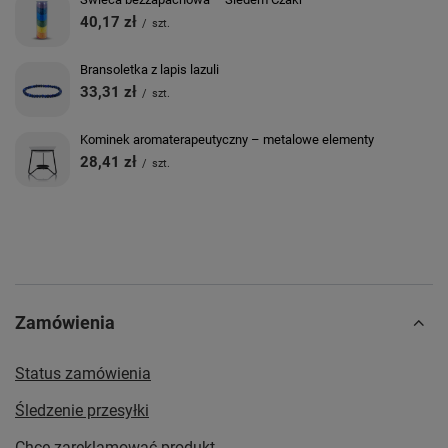
40,17 zł
/
szt.
Bransoletka z lapis lazuli
33,31 zł
/
szt.
Kominek aromaterapeutyczny – metalowe elementy
28,41 zł
/
szt.
Zamówienia
Status zamówienia
Śledzenie przesyłki
Chcę zareklamować produkt