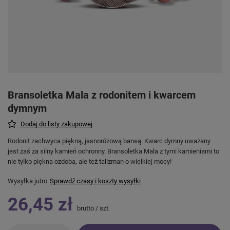
Bransoletka Mala z rodonitem i kwarcem
dymnym
Dodaj do listy zakupowej
Rodonit zachwyca piękną, jasnoróżową barwą. Kwarc dymny uważany
jest zaś za silny kamień ochronny. Bransoletka Mala z tymi kamieniami to
nie tylko piękna ozdoba, ale też talizman o wielkiej mocy!
Wysyłka
jutro
Sprawdź czasy i koszty wysyłki
26,45 zł
brutto
/
szt.