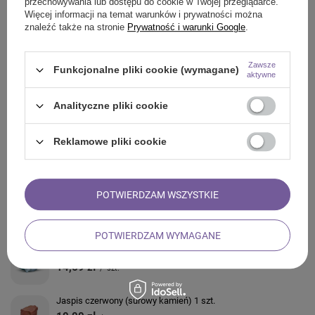
przechowywania lub dostępu do cookie w Twojej przeglądarce.
Więcej informacji na temat warunków i prywatności można
znaleźć także na stronie
Prywatność i warunki Google
.
ZADAJ PYTANIE
Zawsze
Funkcjonalne pliki cookie (wymagane)
OPINIE
aktywne
Analityczne pliki cookie
ZOBACZ RÓWNIEŻ
Reklamowe pliki cookie
Zestaw na Czakrę Korony (Sahasrara): herbata czakralna +
kamień mocy
25,00 zł
/
szt.
POTWIERDZAM WSZYSTKIE
Kwarc różowy (surowy kamień) 1 szt.
12,73 zł
/
szt.
POTWIERDZAM WYMAGANE
Kwarc zielony (surowy kamień) 1 szt.
14,69 zł
/
szt.
Jaspis czerwony (surowy kamień) 1 szt.