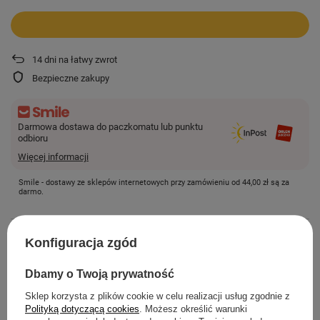
14
dni na łatwy zwrot
Bezpieczne zakupy
Darmowa dostawa do paczkomatu lub punktu
odbioru
Więcej informacji
Smile - dostawy ze sklepów internetowych przy zamówieniu od
44,00 zł
są za
darmo.
SZCZEGÓŁOWE INFORMACJE
Konfiguracja zgód
Dbamy o Twoją prywatność
Z NASZEGO BLOGA
Sklep korzysta z plików cookie w celu realizacji usług zgodnie z
Polityką dotyczącą cookies
. Możesz określić warunki