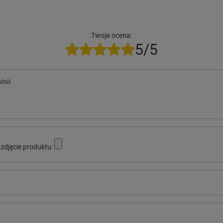
Twoja ocena:
5/5
inii
zdjęcie produktu: