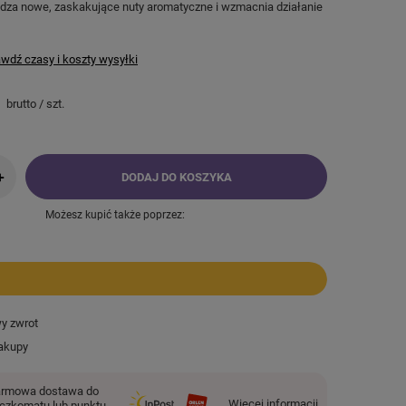
a nowe, zaskakujące nuty aromatyczne i wzmacnia działanie
wdź czasy i koszty wysyłki
brutto
/
szt.
+
DODAJ DO KOSZYKA
Możesz kupić także poprzez:
wy zwrot
akupy
rmowa dostawa do
Więcej informacji
czkomatu lub punktu