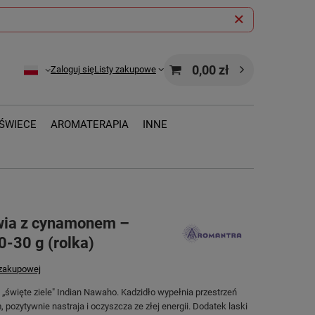
0,00 zł
Zaloguj się
Listy zakupowe
ŚWIECE
AROMATERAPIA
INNE
łwia z cynamonem –
0-30 g (rolka)
 zakupowej
i „święte ziele" Indian Nawaho. Kadzidło wypełnia przestrzeń
pozytywnie nastraja i oczyszcza ze złej energii. Dodatek laski