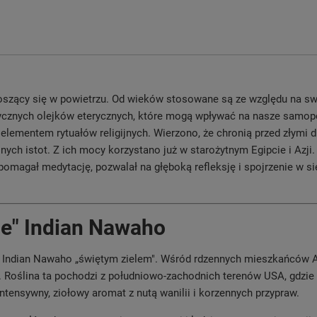
oszący się w powietrzu. Od wieków stosowane są ze względu na swo
tycznych olejków eterycznych, które mogą wpływać na nasze samopo
 elementem rytuałów religijnych. Wierzono, że chronią przed złymi 
nych istot. Z ich mocy korzystano już w starożytnym Egipcie i Azji.
omagał medytację, pozwalał na głęboką refleksję i spojrzenie w si
ele" Indian Nawaho
z Indian Nawaho „świętym zielem". Wśród rdzennych mieszkańców Am
. Roślina ta pochodzi z południowo-zachodnich terenów USA, gdzie
 intensywny, ziołowy aromat z nutą wanilii i korzennych przypraw.