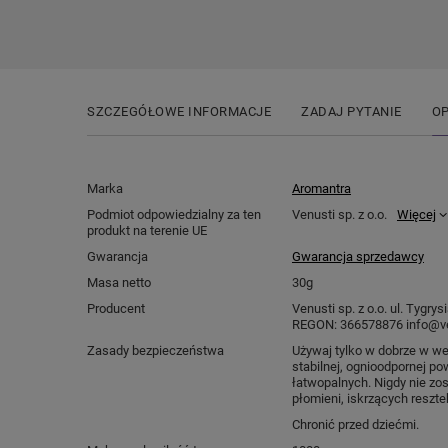
SZCZEGÓŁOWE INFORMACJE
ZADAJ PYTANIE
OP
Marka
Aromantra
Podmiot odpowiedzialny za ten
Venusti sp. z o.o.
Więcej
produkt na terenie UE
Gwarancja
Gwarancja sprzedawcy
Masa netto
30g
Producent
Venusti sp. z o.o. ul. Tygr
REGON: 366578876 info@ve
Zasady bezpieczeństwa
Używaj tylko w dobrze w w
stabilnej, ognioodpornej po
łatwopalnych. Nigdy nie zos
płomieni, iskrzących reszte
Chronić przed dziećmi.