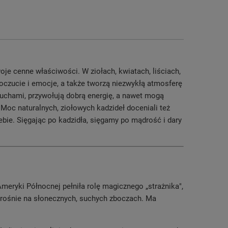
je cenne właściwości. W ziołach, kwiatach, liściach,
czucie i emocje, a także tworzą niezwykłą atmosferę
duchami, przywołują dobrą energię, a nawet mogą
 Moc naturalnych, ziołowych kadzideł doceniali też
ebie. Sięgając po kadzidła, sięgamy po mądrość i dary
eryki Północnej pełniła rolę magicznego „strażnika",
 rośnie na słonecznych, suchych zboczach. Ma