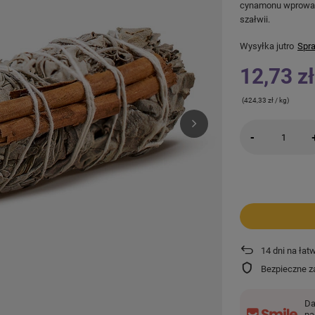
cynamonu wprowadz
szałwii.
Wysyłka
jutro
Spra
12,73 zł
(424,33 zł / kg)
-
14
dni na łat
Bezpieczne z
Da
pa