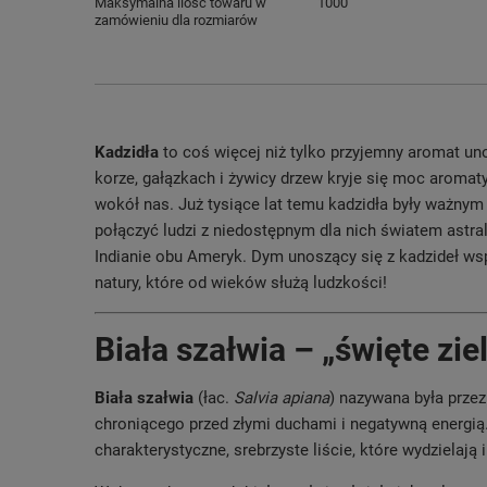
Maksymalna ilość towaru w
1000
zamówieniu dla rozmiarów
Kadzidła
to coś więcej niż tylko przyjemny aromat un
korze, gałązkach i żywicy drzew kryje się moc aroma
wokół nas. Już tysiące lat temu kadzidła były ważnym
połączyć ludzi z niedostępnym dla nich światem astral
Indianie obu Ameryk. Dym unoszący się z kadzideł wsp
natury, które od wieków służą ludzkości!
Biała szałwia – „święte zi
Biała szałwia
(łac.
Salvia apiana
) nazywana była prze
chroniącego przed złymi duchami i negatywną energią
charakterystyczne, srebrzyste liście, które wydzielają