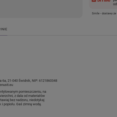
od
Smile - dostawy ze
INIE
ysia 6a, 21-040 Świdnik, NIP: 6121860348
nusti.eu
entylowanym pomieszczeniu, na
wierzchni, z dala od materiałów
tawiaj bez nadzoru, niedotykaj
k i popiołu. Gaś zimną wodą.