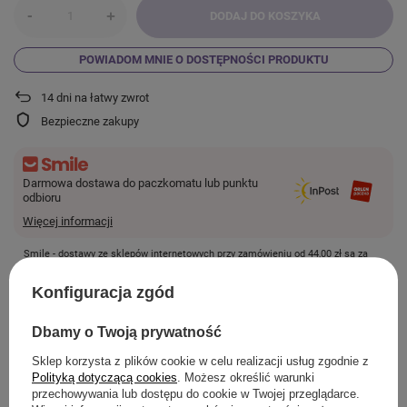
-
+
DODAJ DO KOSZYKA
POWIADOM MNIE O DOSTĘPNOŚCI PRODUKTU
14
dni na łatwy zwrot
Bezpieczne zakupy
Darmowa dostawa do paczkomatu lub punktu
odbioru
Więcej informacji
Smile - dostawy ze sklepów internetowych przy zamówieniu od
44,00 zł
są za
darmo.
Konfiguracja zgód
SZCZEGÓŁOWE INFORMACJE
Dbamy o Twoją prywatność
Sklep korzysta z plików cookie w celu realizacji usług zgodnie z
Polityką dotyczącą cookies
. Możesz określić warunki
przechowywania lub dostępu do cookie w Twojej przeglądarce.