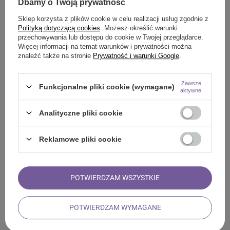
Dbamy o Twoją prywatność
Smile - dostawy ze sklepów internetowych przy zamówieniu od
44,00 zł
są za
darmo.
Sklep korzysta z plików cookie w celu realizacji usług zgodnie z
Polityką dotyczącą cookies
. Możesz określić warunki
przechowywania lub dostępu do cookie w Twojej przeglądarce.
SZCZEGÓŁOWE INFORMACJE
Więcej informacji na temat warunków i prywatności można
znaleźć także na stronie
Prywatność i warunki Google
.
Zawsze
Funkcjonalne pliki cookie (wymagane)
aktywne
ZADAJ PYTANIE
Analityczne pliki cookie
OPINIE
Reklamowe pliki cookie
ZOBACZ RÓWNIEŻ
POTWIERDZAM WSZYSTKIE
Aromantra x Mary Rose – Herbata zodiakalna – Bliźnięta
(czarna) 50 g
10,77 zł
/
szt.
POTWIERDZAM WYMAGANE
(215,40 zł / kg)
Aromantra x Mary Rose – Herbata zodiakalna – Panna