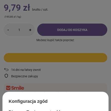
9,79 zł
brutto
/
szt.
(195,80 zł / kg)
-
+
DODAJ DO KOSZYKA
Możesz kupić także poprzez:
14
dni na łatwy zwrot
Bezpieczne zakupy
Darmowa dostawa do paczkomatu lub punktu
odbioru
Konfiguracja zgód
Więcej informacji