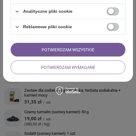
Analityczne pliki cookie
OPINIE
Reklamowe pliki cookie
ZOBACZ RÓWNIEŻ
Kamień Gua Sha do masażu – jadeit
POTWIERDZAM WSZYSTKIE
32,00 zł
/
szt.
POTWIERDZAM WYMAGANE
Serpentynit (surowy kamień) 1 szt.
18,61 zł
/
szt.
Zestaw dla zodiakalnego Wodnika: herbata zodiakalna +
kamień mocy
31,35 zł
/
szt.
Czarny turmalin (surowy kamień) 50 g
19,00 zł
/
szt.
(380,00 zł / kg)
Sodalit (surowy kamień) 1 szt.