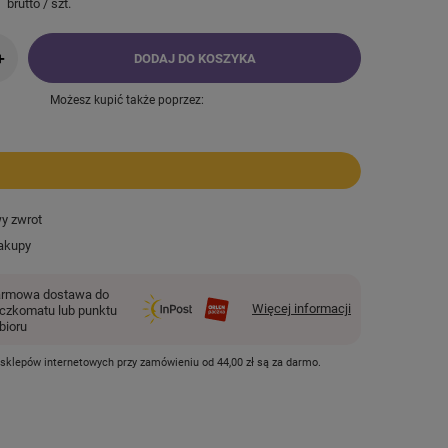
brutto
/
szt.
+
DODAJ DO KOSZYKA
Możesz kupić także poprzez:
wy zwrot
akupy
rmowa dostawa do
Więcej informacji
czkomatu lub punktu
bioru
 sklepów internetowych przy zamówieniu od
44,00 zł
są za darmo.