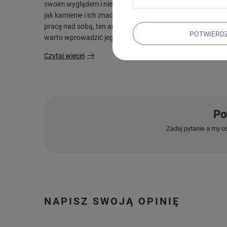
swoim wyglądem i niezwykłymi właściwościami. Jeżeli inter
jak kamienie i ich znaczenie lub poszukujesz naturalnyc
pracę nad sobą, ten artykuł jest właśnie dla Ciebie. Poznaj 
POTWIERD
warto wprowadzić jego energię do swojego życia.
Czytaj więcej
Po
Zadaj pytanie a my o
NAPISZ SWOJĄ OPINIĘ