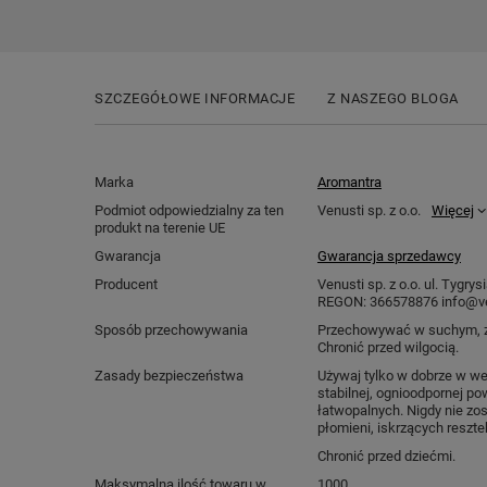
SZCZEGÓŁOWE INFORMACJE
Z NASZEGO BLOGA
Marka
Aromantra
Podmiot odpowiedzialny za ten
Venusti sp. z o.o.
Więcej
produkt na terenie UE
Gwarancja
Gwarancja sprzedawcy
Producent
Venusti sp. z o.o. ul. Tygr
REGON: 366578876 info@ve
Sposób przechowywania
Przechowywać w suchym, z
Chronić przed wilgocią.
Zasady bezpieczeństwa
Używaj tylko w dobrze w w
stabilnej, ognioodpornej po
łatwopalnych. Nigdy nie zos
płomieni, iskrzących reszte
Chronić przed dziećmi.
Maksymalna ilość towaru w
1000