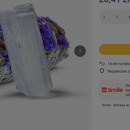
-
14
dni na łat
Bezpieczne z
Da
pa
od
Smile - dostawy ze