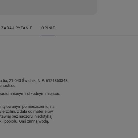
ZADAJ PYTANIE
OPINIE
ysia 6a, 21-040 Świdnik, NIP: 6121860348
nusti.eu
aciemnionym i chłodnym miejscu.
entylowanym pomieszczeniu, na
wierzchni, z dala od materiałów
tawiaj bez nadzoru, niedotykaj
k i popiołu. Gaś zimną wodą.