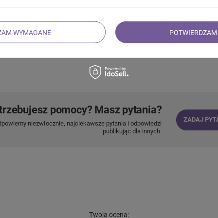
esują Cię zagadnienia, takie
h narzędzi wspomagających
selenit i dowiedz się, dlaczego
ZAM WYMAGANE
POTWIERDZAM 
trzebujesz pomocy? Masz pytania?
ZADAJ PYT
dpowiemy niezwłocznie, najciekawsze pytania i odpowiedzi
publikując dla innych.
Twoja ocena: