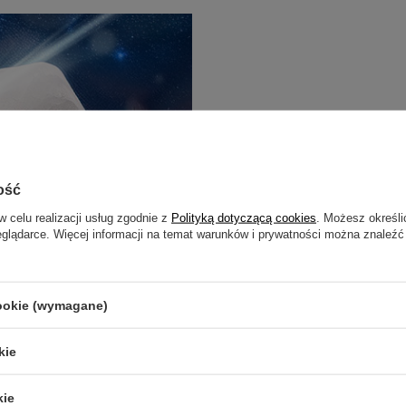
ość
w celu realizacji usług zgodnie z
Polityką dotyczącą cookies
. Możesz określi
eglądarce. Więcej informacji na temat warunków i prywatności można znaleźć
cookie (wymagane)
kie
zami do wyższych wymiarów".
który od wieków fascynuje
kie