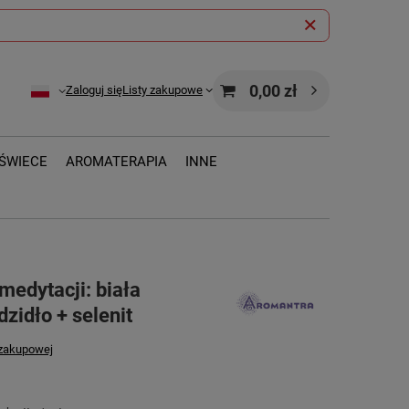
0,00 zł
Zaloguj się
Listy zakupowe
ŚWIECE
AROMATERAPIA
INNE
medytacji: biała
zidło + selenit
 zakupowej