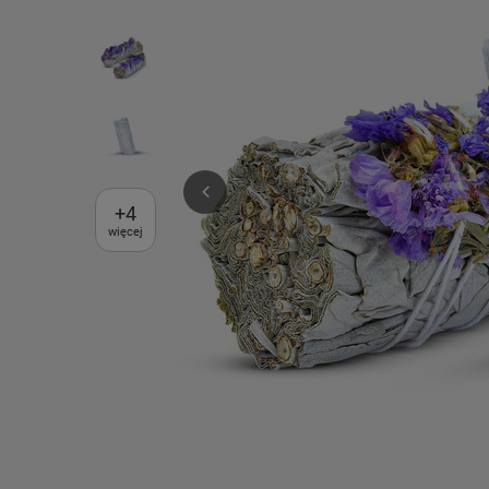
+
4
więcej