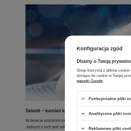
Konfiguracja zgód
Dbamy o Twoją prywatn
Sklep korzysta z plików cookie 
dostępu do cookie w Twojej prz
warunki Google
.
Funkcjonalne pliki 
Selenit – kamień księżycowej energii
Analityczne pliki coo
W świecie ezoteryki niektóre kamienie nazywane są „kluc
Jednym z nich jest selenit – kamień o wyjątkowej energii, 
Reklamowe pliki coo