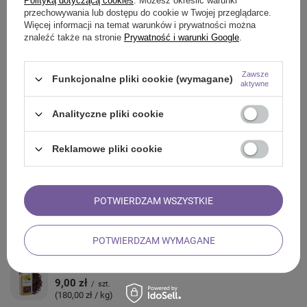
Polityką dotyczącą cookies
. Możesz określić warunki
przechowywania lub dostępu do cookie w Twojej przeglądarce.
Więcej informacji na temat warunków i prywatności można
znaleźć także na stronie
Prywatność i warunki Google
.
ZADAJ PYTANIE
Zawsze
Funkcjonalne pliki cookie (wymagane)
aktywne
OPINIE
Analityczne pliki cookie
ZOBACZ RÓWNIEŻ
Reklamowe pliki cookie
Mary Rose - Herbata Magic Strawberry w puszce - 50 g
17,99 zł
/
szt.
(359,80 zł / kg)
POTWIERDZAM WSZYSTKIE
Mary Rose – Rumianek 200 g – kwiat rumianku
34,00 zł
/
szt.
POTWIERDZAM WYMAGANE
(170,00 zł / kg)
Mary Rose – Herbata Black Velvet Cherry – 50 g
9,00 zł
/
szt.
(180,00 zł / kg)