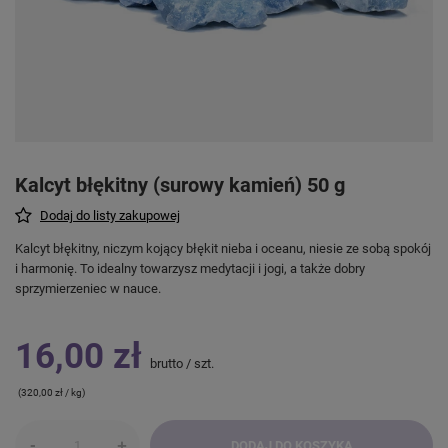
Kalcyt błękitny (surowy kamień) 50 g
Dodaj do listy zakupowej
Kalcyt błękitny, niczym kojący błękit nieba i oceanu, niesie ze sobą spokój
i harmonię. To idealny towarzysz medytacji i jogi, a także dobry
sprzymierzeniec w nauce.
16,00 zł
brutto
/
szt.
(320,00 zł / kg)
-
+
DODAJ DO KOSZYKA