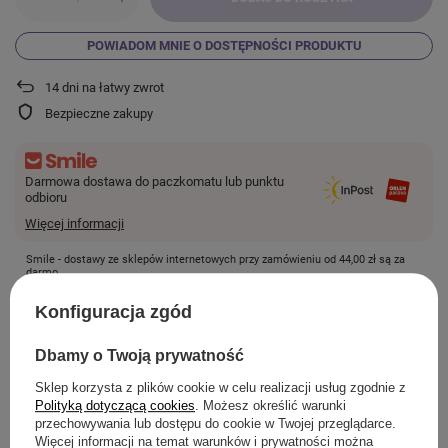
POWIADOM MNIE O DOSTĘPNOŚCI PRODUKTU
14
dni na łatwy zwrot
Bezpieczne zakupy
Darmowa dostawa do paczkomatu lub punktu
odbioru
Więcej informacji
Smile - dostawy ze sklepów internetowych przy zamówieniu od
44,00 zł
są za
darmo.
Konfiguracja zgód
SZCZEGÓŁOWE INFORMACJE
Dbamy o Twoją prywatność
Sklep korzysta z plików cookie w celu realizacji usług zgodnie z
Polityką dotyczącą cookies
. Możesz określić warunki
przechowywania lub dostępu do cookie w Twojej przeglądarce.
ZADAJ PYTANIE
Więcej informacji na temat warunków i prywatności można