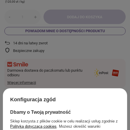
(120,00 zł / kg)
-
+
DODAJ DO KOSZYKA
POWIADOM MNIE O DOSTĘPNOŚCI PRODUKTU
14
dni na łatwy zwrot
Bezpieczne zakupy
Darmowa dostawa do paczkomatu lub punktu
odbioru
Więcej informacji
Smile - dostawy ze sklepów internetowych przy zamówieniu od
44,00 zł
są za
darmo.
Konfiguracja zgód
Dbamy o Twoją prywatność
SZCZEGÓŁOWE INFORMACJE
Sklep korzysta z plików cookie w celu realizacji usług zgodnie z
Polityką dotyczącą cookies
. Możesz określić warunki