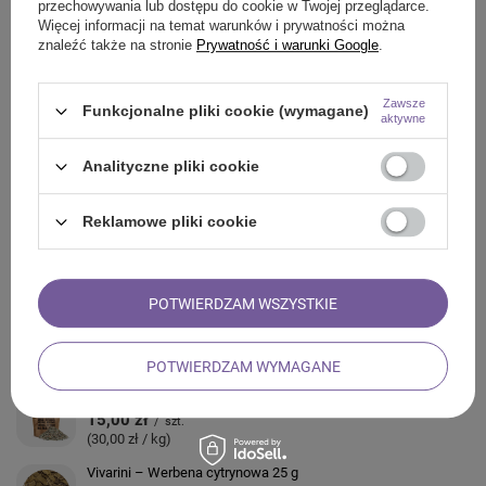
przechowywania lub dostępu do cookie w Twojej przeglądarce.
Więcej informacji na temat warunków i prywatności można
znaleźć także na stronie
Prywatność i warunki Google
.
ZADAJ PYTANIE
Zawsze
Funkcjonalne pliki cookie (wymagane)
aktywne
OPINIE
Analityczne pliki cookie
ZOBACZ RÓWNIEŻ
Reklamowe pliki cookie
Vivarini – Kakao (ziarno kruszone) 0,5 kg
66,00 zł
/
szt.
(132,00 zł / kg)
POTWIERDZAM WSZYSTKIE
Vivarini – Dzika róża – owoc 1 kg
69,00 zł
/
szt.
(69,00 zł / kg)
POTWIERDZAM WYMAGANE
Vivarini – Trawa cytrynowa (ekologiczna) 0,5 kg
15,00 zł
/
szt.
(30,00 zł / kg)
Vivarini – Werbena cytrynowa 25 g