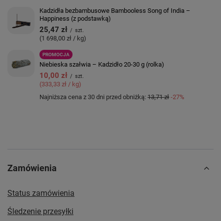
Kadzidła bezbambusowe Bambooless Song of India –
Happiness (z podstawką)
25,47 zł
/
szt.
(1 698,00 zł / kg)
PROMOCJA
Niebieska szałwia – Kadzidło 20-30 g (rolka)
10,00 zł
/
szt.
(333,33 zł / kg)
Najniższa cena z 30 dni przed obniżką:
13,71 zł
-27%
Zamówienia
Status zamówienia
Śledzenie przesyłki