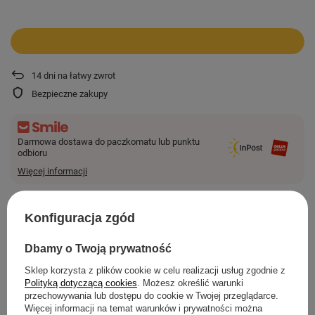
14
dni na łatwy zwrot
Bezpieczne zakupy
Darmowa dostawa do paczkomatu lub punktu
odbioru
Więcej informacji
Smile - dostawy ze sklepów internetowych przy zamówieniu od
44,00 zł
są za
darmo.
Konfiguracja zgód
Dbamy o Twoją prywatność
SZCZEGÓŁOWE INFORMACJE
Sklep korzysta z plików cookie w celu realizacji usług zgodnie z
Polityką dotyczącą cookies
. Możesz określić warunki
Z NASZEGO BLOGA
przechowywania lub dostępu do cookie w Twojej przeglądarce.
Więcej informacji na temat warunków i prywatności można