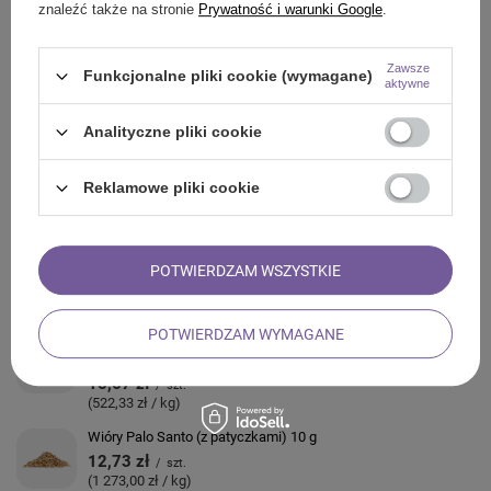
znaleźć także na stronie
Prywatność i warunki Google
.
Zawsze
Funkcjonalne pliki cookie (wymagane)
ZADAJ PYTANIE
aktywne
Analityczne pliki cookie
OPINIE
Reklamowe pliki cookie
ZOBACZ RÓWNIEŻ
Biała szałwia Siedem Czakr – Kadzidło 20-30 g (rolka)
POTWIERDZAM WSZYSTKIE
32,33 zł
/
szt.
(1 077,67 zł / kg)
POTWIERDZAM WYMAGANE
Biała szałwia z wiosenną sinuatą i eukaliptusem – Kadzidło
20-30 g (rolka)
15,67 zł
/
szt.
(522,33 zł / kg)
Wióry Palo Santo (z patyczkami) 10 g
12,73 zł
/
szt.
(1 273,00 zł / kg)