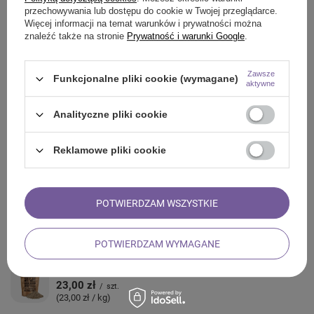
przechowywania lub dostępu do cookie w Twojej przeglądarce.
Więcej informacji na temat warunków i prywatności można
znaleźć także na stronie
Prywatność i warunki Google
.
ZADAJ PYTANIE
Zawsze
Funkcjonalne pliki cookie (wymagane)
aktywne
OPINIE
Analityczne pliki cookie
ZOBACZ RÓWNIEŻ
Reklamowe pliki cookie
Vivarini – Goździki 1 kg
96,00 zł
/
szt.
(96,00 zł / kg)
POTWIERDZAM WSZYSTKIE
Vivarini – Skórka cytryny 50 g
6,00 zł
/
szt.
POTWIERDZAM WYMAGANE
(120,00 zł / kg)
Vivarini – Ostropest (ziarno) 1 kg
23,00 zł
/
szt.
(23,00 zł / kg)