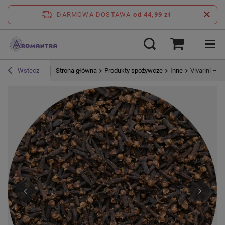
DARMOWA DOSTAWA
od 44,99 zł
Strona główna
Produkty spożywcze
Inne
Vivarini – G
Wstecz