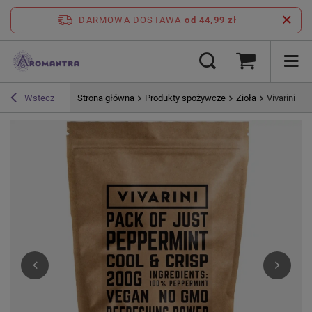
DARMOWA DOSTAWA
od 44,99 zł
Strona główna
Produkty spożywcze
Zioła
Vivarini – 
Wstecz