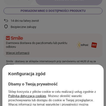
POWIADOM MNIE O DOSTĘPNOŚCI PRODUKTU
14
dni na łatwy zwrot
Bezpieczne zakupy
Darmowa dostawa do paczkomatu lub punktu
odbioru
Więcej informacji
Smile - dostawy ze sklepów internetowych przy zamówieniu od
44,00 zł
są za
darmo.
Konfiguracja zgód
SZCZEGÓŁOWE INFORMACJE
Dbamy o Twoją prywatność
Sklep korzysta z plików cookie w celu realizacji usług zgodnie z
Polityką dotyczącą cookies
. Możesz określić warunki
przechowywania lub dostępu do cookie w Twojej przeglądarce.
ZADAJ PYTANIE
Więcej informacji na temat warunków i prywatności można