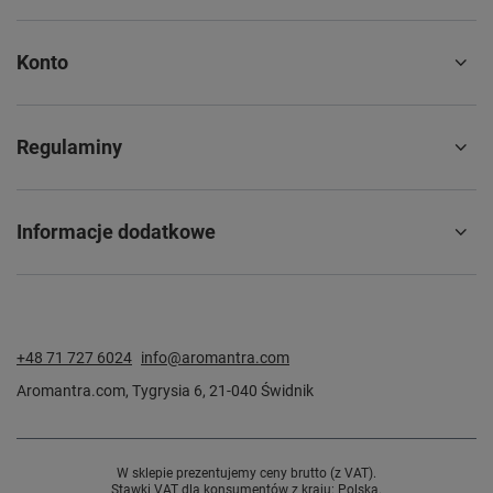
Konto
Regulaminy
Informacje dodatkowe
+48 71 727 6024
info@aromantra.com
Aromantra.com
,
Tygrysia 6
,
21-040
Świdnik
W sklepie prezentujemy ceny brutto (z VAT).
Stawki VAT dla konsumentów z kraju:
Polska
.