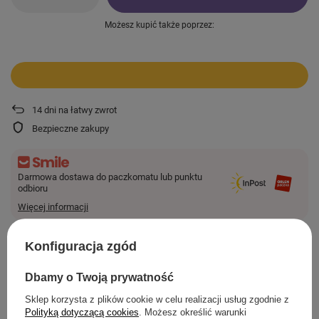
Możesz kupić także poprzez:
14
dni na łatwy zwrot
Bezpieczne zakupy
Darmowa dostawa do paczkomatu lub punktu
odbioru
Więcej informacji
Smile - dostawy ze sklepów internetowych przy zamówieniu od
44,00 zł
są za
darmo.
Konfiguracja zgód
Dbamy o Twoją prywatność
SZCZEGÓŁOWE INFORMACJE
Sklep korzysta z plików cookie w celu realizacji usług zgodnie z
Polityką dotyczącą cookies
. Możesz określić warunki