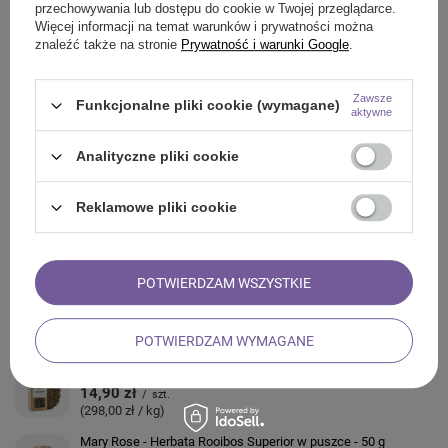
przechowywania lub dostępu do cookie w Twojej przeglądarce.
Więcej informacji na temat warunków i prywatności można
znaleźć także na stronie
Prywatność i warunki Google
.
ZADAJ PYTANIE
Zawsze
Funkcjonalne pliki cookie (wymagane)
aktywne
OPINIE
Analityczne pliki cookie
ZOBACZ RÓWNIEŻ
Reklamowe pliki cookie
Mary Rose – Rumianek 100 g – kwiat rumianku
23,00 zł
/
szt.
(230,00 zł / kg)
POTWIERDZAM WSZYSTKIE
Mary Rose - Herbata Tropicana - 50 g
14,90 zł
/
szt.
(298,00 zł / kg)
POTWIERDZAM WYMAGANE
Mary Rose - Herbata Zielona Strawberry Fields - 50g
14,90 zł
/
szt.
(298,00 zł / kg)
Mary Rose - Herbata Rooibos Superior w puszce - 50 g