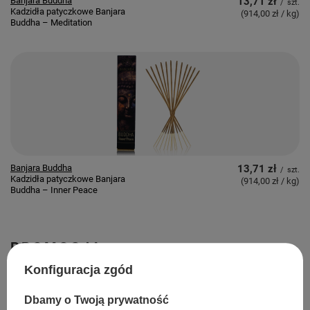
Banjara Buddha
13,71 zł
/
szt.
Kadzidła patyczkowe Banjara
(914,00 zł / kg
)
Buddha – Meditation
Banjara Buddha
13,71 zł
/
szt.
Kadzidła patyczkowe Banjara
(914,00 zł / kg
)
Buddha – Inner Peace
PROMOCJA
Konfiguracja zgód
Dbamy o Twoją prywatność