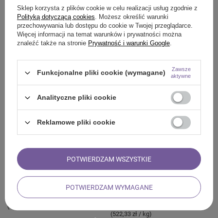
Sklep korzysta z plików cookie w celu realizacji usług zgodnie z
Polityką dotyczącą cookies
. Możesz określić warunki
przechowywania lub dostępu do cookie w Twojej przeglądarce.
Więcej informacji na temat warunków i prywatności można
znaleźć także na stronie
Prywatność i warunki Google
.
2 x Szałwia biała rolka + Palo santo
Aromantra x Mary Rose – Herbata
200g zestaw
zodiakalna – Lew (zielona) 50 g
Zawsze
Funkcjonalne pliki cookie (wymagane)
46,81 zł
9,79 zł
/
szt.
/
szt.
aktywne
(195,80 zł / kg)
Analityczne pliki cookie
Reklamowe pliki cookie
POTWIERDZAM WSZYSTKIE
Wióry Palo Santo 50 g
Biała szałwia – Kadzidło 20-30 g
POTWIERDZAM WYMAGANE
(rolka)
12,99 zł
/
szt.
15,67 zł
(259,80 zł / kg)
/
szt.
(522,33 zł / kg)