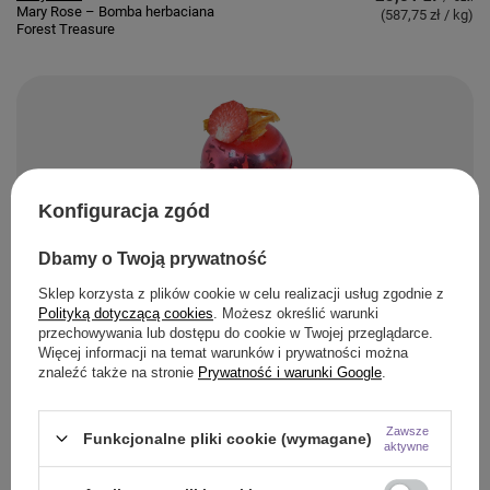
Mary Rose – Bomba herbaciana
(587,75 zł / kg
)
Forest Treasure
Konfiguracja zgód
Dbamy o Twoją prywatność
Mary Rose
23,51 zł
/
szt.
Mary Rose – Bomba herbaciana
(587,75 zł / kg
)
Sklep korzysta z plików cookie w celu realizacji usług zgodnie z
Berry Romance
Polityką dotyczącą cookies
. Możesz określić warunki
przechowywania lub dostępu do cookie w Twojej przeglądarce.
Więcej informacji na temat warunków i prywatności można
znaleźć także na stronie
Prywatność i warunki Google
.
Zawsze
Funkcjonalne pliki cookie (wymagane)
aktywne