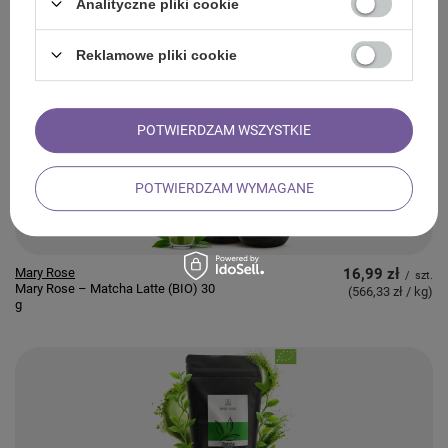
Analityczne pliki cookie
Mary Rose
27,00 zł
/
szt.
Mary Rose – Matcha Latte (BIO) 100
(270,00 zł / kg
)
Reklamowe pliki cookie
g
POTWIERDZAM WSZYSTKIE
POTWIERDZAM WYMAGANE
Mary Rose
16,99 zł
/
szt.
Mary Rose – Matcha Latte (BIO) 30
(566,33 zł / kg
)
g