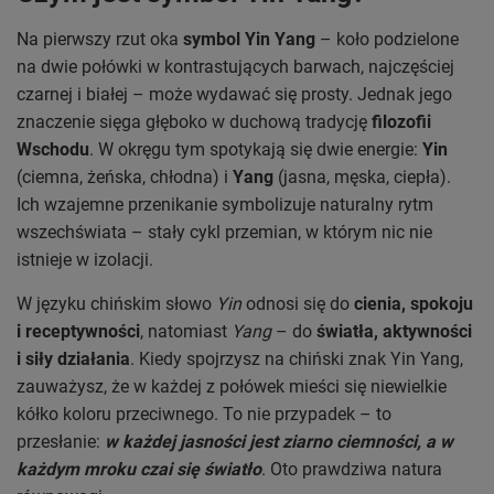
Na pierwszy rzut oka
symbol Yin Yang
– koło podzielone
na dwie połówki w kontrastujących barwach, najczęściej
czarnej i białej – może wydawać się prosty. Jednak jego
znaczenie sięga głęboko w duchową tradycję
filozofii
Wschodu
. W okręgu tym spotykają się dwie energie:
Yin
(ciemna, żeńska, chłodna) i
Yang
(jasna, męska, ciepła).
Ich wzajemne przenikanie symbolizuje naturalny rytm
wszechświata – stały cykl przemian, w którym nic nie
istnieje w izolacji.
W języku chińskim słowo
Yin
odnosi się do
cienia, spokoju
i receptywności
, natomiast
Yang
– do
światła, aktywności
i siły działania
. Kiedy spojrzysz na chiński znak Yin Yang,
zauważysz, że w każdej z połówek mieści się niewielkie
kółko koloru przeciwnego. To nie przypadek – to
przesłanie:
w każdej jasności jest ziarno ciemności, a w
każdym mroku czai się światło
. Oto prawdziwa natura