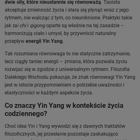
dwie siły, które nieustannie się równoważą
. Taoista
akceptuje zmienność życia i stara się płynąć wraz z jego
rytmem, nie walcząc z tym, co nieuniknione. Praktyki takie
jak
tai chi
i
qigong
oparte są właśnie na tej zasadzie –
harmonizują ciało i umysł, by przywrócić naturalny
przepływ
energii Yin Yang
.
Tak rozumiana równowaga to nie statyczne zatrzymanie,
lecz ciągły taniec energii – zmiana, która pozwala życiu
rozwijać się w zgodzie z uniwersalnym rytmem. Filozofia
Dalekiego Wschodu pokazuje, że znak równowagi Yin Yang
jest w istocie przypomnieniem o potrzebie uważności i
elastyczności w każdym aspekcie życia.
Co znaczy Yin Yang w kontekście życia
codziennego?
Choć idea Yin i Yang wywodzi się z dawnych traktatów
filozoficznych, jej przesłanie pozostaje zaskakująco