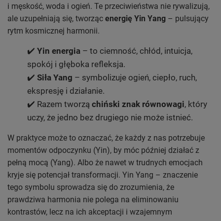
i męskość, woda i ogień. Te przeciwieństwa nie rywalizują,
ale uzupełniają się, tworząc
energię Yin Yang
– pulsujący
rytm kosmicznej harmonii.
✔️
Yin energia
– to ciemność, chłód, intuicja,
spokój i głęboka refleksja.
✔️
Siła Yang
– symbolizuje ogień, ciepło, ruch,
ekspresję i działanie.
✔️ Razem tworzą
chiński znak równowagi
, który
uczy, że jedno bez drugiego nie może istnieć.
W praktyce może to oznaczać, że każdy z nas potrzebuje
momentów odpoczynku (Yin), by móc później działać z
pełną mocą (Yang). Albo że nawet w trudnych emocjach
kryje się potencjał transformacji. Yin Yang – znaczenie
tego symbolu sprowadza się do zrozumienia, że
prawdziwa harmonia nie polega na eliminowaniu
kontrastów, lecz na ich akceptacji i wzajemnym