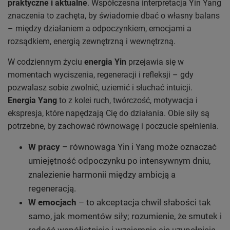
praktyczne i aktualne
. Współczesna interpretacja Yin Yang
znaczenia to zachęta, by świadomie dbać o własny balans
– między działaniem a odpoczynkiem, emocjami a
rozsądkiem, energią zewnętrzną i wewnętrzną.
W codziennym życiu
energia Yin
przejawia się w
momentach wyciszenia, regeneracji i refleksji – gdy
pozwalasz sobie zwolnić, uziemić i słuchać intuicji.
Energia Yang
to z kolei ruch, twórczość, motywacja i
ekspresja, które napędzają Cię do działania. Obie siły są
potrzebne, by zachować równowagę i poczucie spełnienia.
W pracy
– równowaga Yin i Yang może oznaczać
umiejętność odpoczynku po intensywnym dniu,
znalezienie harmonii między ambicją a
regeneracją.
W emocjach
– to akceptacja chwil słabości tak
samo, jak momentów siły; rozumienie, że smutek i