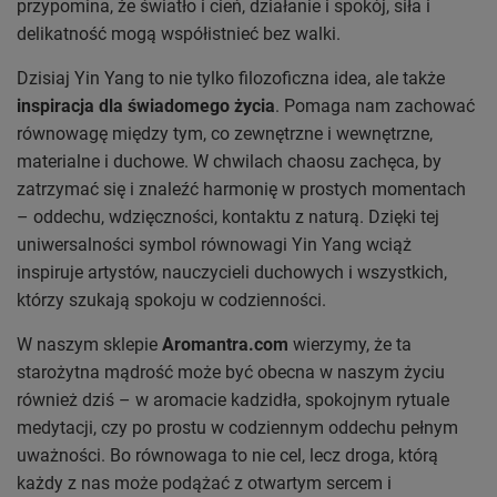
przypomina, że światło i cień, działanie i spokój, siła i
delikatność mogą współistnieć bez walki.
Dzisiaj Yin Yang to nie tylko filozoficzna idea, ale także
inspiracja dla świadomego życia
. Pomaga nam zachować
równowagę między tym, co zewnętrzne i wewnętrzne,
materialne i duchowe. W chwilach chaosu zachęca, by
zatrzymać się i znaleźć harmonię w prostych momentach
– oddechu, wdzięczności, kontaktu z naturą. Dzięki tej
uniwersalności symbol równowagi Yin Yang wciąż
inspiruje artystów, nauczycieli duchowych i wszystkich,
którzy szukają spokoju w codzienności.
W naszym sklepie
Aromantra.com
wierzymy, że ta
starożytna mądrość może być obecna w naszym życiu
również dziś – w aromacie kadzidła, spokojnym rytuale
medytacji, czy po prostu w codziennym oddechu pełnym
uważności. Bo równowaga to nie cel, lecz droga, którą
każdy z nas może podążać z otwartym sercem i