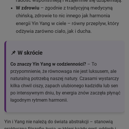
radość współistnieją i wzajemnie się uzupełniają.
W zdrowiu
– zgodnie z tradycyjną medycyną
chińską, zdrowie to nic innego jak harmonia
energii Yin Yang w ciele – równy przepływ, który
odżywia zarówno ciało, jak i ducha.
📌 W skrócie
Co znaczy Yin Yang w codzienności?
– To
przypomnienie, że równowaga nie jest luksusem, ale
naturalną potrzebą naszej natury. Czasami wystarczy
kilka chwil ciszy, zapach ulubionego kadzidła lub sen
po intensywnym dniu, by energia znów zaczęła płynąć
łagodnym rytmem harmonii.
Yin i Yang nie należą do świata abstrakcji – stanowią
praktyczną filozofię życia, w której każdy gest, oddech i