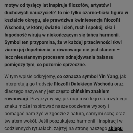
motyw od tysięcy lat inspiruje filozofów, artystów i
duchowych nauczycieli? To nie tylko czarno-biała figura w
kształcie okręgu, ale prawdziwa kwintesencja filozofii
Wschodu, w której światło i cień, ruch i spokój, siła i
łagodność wirują w niekończącym się tańcu harmonii.
Symbol ten przypomina, że w każdej przeciwności tkwi
ziarno jej dopełnienia, a równowaga nie jest stanem –
lecz nieustannym procesem odnajdywania balansu
pomiędzy tym, co pozornie sprzeczne.
W tym wpisie odkryjemy,
co oznacza symbol Yin Yang
, jak
interpretują go tradycje
filozofii Dalekiego Wschodu
oraz
dlaczego nazywany jest często
chińskim znakiem
równowagi
. Przyjrzymy się, jak mądrość tego starożytnego
znaku może inspirować nasze codzienne wybory i
pomagać nam żyć w zgodzie z naturą, samymi sobą oraz
światem wokół. Jeśli poszukujesz harmonii i inspiracji w
codziennych rytuałach, zajrzyj na stronę naszego
sklepu