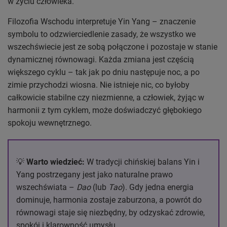
w życiu człowieka.
Filozofia Wschodu interpretuje Yin Yang – znaczenie
symbolu to odzwierciedlenie zasady, że wszystko we
wszechświecie jest ze sobą połączone i pozostaje w stanie
dynamicznej równowagi. Każda zmiana jest częścią
większego cyklu – tak jak po dniu następuje noc, a po
zimie przychodzi wiosna. Nie istnieje nic, co byłoby
całkowicie stabilne czy niezmienne, a człowiek, żyjąc w
harmonii z tym cyklem, może doświadczyć głębokiego
spokoju wewnętrznego.
💡
Warto wiedzieć:
W tradycji chińskiej balans Yin i
Yang postrzegany jest jako naturalne prawo
wszechświata –
Dao
(lub
Tao
). Gdy jedna energia
dominuje, harmonia zostaje zaburzona, a powrót do
równowagi staje się niezbędny, by odzyskać zdrowie,
spokój i klarowność umysłu.