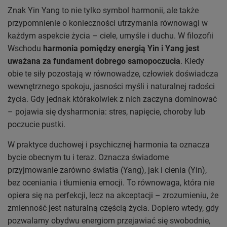
Znak Yin Yang to nie tylko symbol harmonii, ale także
przypomnienie o konieczności utrzymania równowagi w
każdym aspekcie życia – ciele, umyśle i duchu. W filozofii
Wschodu
harmonia pomiędzy energią Yin i Yang jest
uważana za fundament dobrego samopoczucia
. Kiedy
obie te siły pozostają w równowadze, człowiek doświadcza
wewnętrznego spokoju, jasności myśli i naturalnej radości
życia. Gdy jednak którakolwiek z nich zaczyna dominować
– pojawia się dysharmonia: stres, napięcie, choroby lub
poczucie pustki.
W praktyce duchowej i psychicznej harmonia ta oznacza
bycie obecnym tu i teraz. Oznacza świadome
przyjmowanie zarówno światła (Yang), jak i cienia (Yin),
bez oceniania i tłumienia emocji. To równowaga, która nie
opiera się na perfekcji, lecz na akceptacji – zrozumieniu, że
zmienność jest naturalną częścią życia. Dopiero wtedy, gdy
pozwalamy obydwu energiom przejawiać się swobodnie,