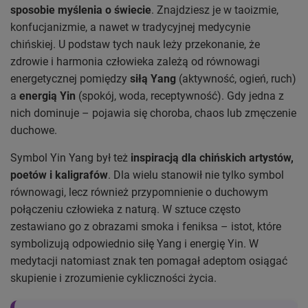
sposobie myślenia o świecie
. Znajdziesz je w taoizmie,
konfucjanizmie, a nawet w tradycyjnej medycynie
chińskiej. U podstaw tych nauk leży przekonanie, że
zdrowie i harmonia człowieka zależą od równowagi
energetycznej pomiędzy
siłą Yang
(aktywność, ogień, ruch)
a
energią Yin
(spokój, woda, receptywność). Gdy jedna z
nich dominuje – pojawia się choroba, chaos lub zmęczenie
duchowe.
Symbol Yin Yang był też
inspiracją dla chińskich artystów,
poetów i kaligrafów
. Dla wielu stanowił nie tylko symbol
równowagi, lecz również przypomnienie o duchowym
połączeniu człowieka z naturą. W sztuce często
zestawiano go z obrazami smoka i feniksa – istot, które
symbolizują odpowiednio siłę Yang i energię Yin. W
medytacji natomiast znak ten pomagał adeptom osiągać
skupienie i zrozumienie cykliczności życia.