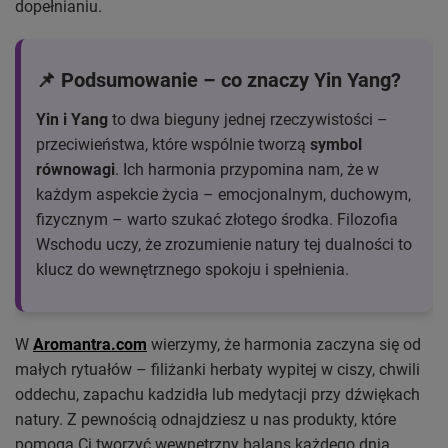
dopełnianiu.
📌 Podsumowanie – co znaczy Yin Yang?
Yin i Yang
to dwa bieguny jednej rzeczywistości –
przeciwieństwa, które wspólnie tworzą
symbol
równowagi
. Ich harmonia przypomina nam, że w
każdym aspekcie życia – emocjonalnym, duchowym,
fizycznym – warto szukać złotego środka. Filozofia
Wschodu uczy, że zrozumienie natury tej dualności to
klucz do wewnętrznego spokoju i spełnienia.
W
Aromantra.com
wierzymy, że harmonia zaczyna się od
małych rytuałów – filiżanki herbaty wypitej w ciszy, chwili
oddechu, zapachu kadzidła lub medytacji przy dźwiękach
natury. Z pewnością odnajdziesz u nas produkty, które
pomogą Ci tworzyć wewnętrzny balans każdego dnia.