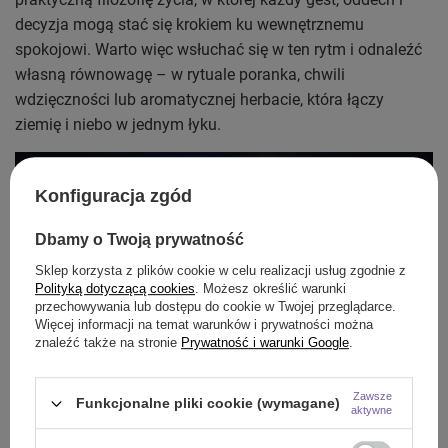
decyzja mogą stać się krokiem ku wewnętrznemu
spokojowi. Warto więc wsłuchać się w ten rytm i odnaleźć
własną równowagę – w rytuale poranka, chwili
wdzięczności lub aromatycznej herbacie, która łączy
ziemię i niebo w jednym łyku.
Konfiguracja zgód
Dbamy o Twoją prywatność
Sklep korzysta z plików cookie w celu realizacji usług zgodnie z
Polityką dotyczącą cookies
. Możesz określić warunki
przechowywania lub dostępu do cookie w Twojej przeglądarce.
Więcej informacji na temat warunków i prywatności można
znaleźć także na stronie
Prywatność i warunki Google
.
Energia Yin i energia Yang
Zawsze
Wszystko, co istnieje, przenika energia Yin i energia Yang –
Funkcjonalne pliki cookie (wymagane)
aktywne
dwa uzupełniające się przepływy siły życiowej obecne