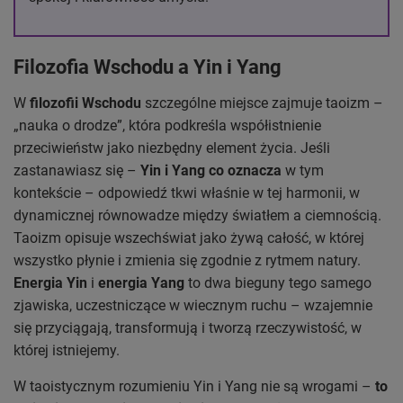
Filozofia Wschodu a Yin i Yang
W
filozofii Wschodu
szczególne miejsce zajmuje taoizm –
„nauka o drodze”, która podkreśla współistnienie
przeciwieństw jako niezbędny element życia. Jeśli
zastanawiasz się –
Yin i Yang co oznacza
w tym
kontekście – odpowiedź tkwi właśnie w tej harmonii, w
dynamicznej równowadze między światłem a ciemnością.
Taoizm opisuje wszechświat jako żywą całość, w której
wszystko płynie i zmienia się zgodnie z rytmem natury.
Energia Yin
i
energia Yang
to dwa bieguny tego samego
zjawiska, uczestniczące w wiecznym ruchu – wzajemnie
się przyciągają, transformują i tworzą rzeczywistość, w
której istniejemy.
W taoistycznym rozumieniu Yin i Yang nie są wrogami –
to