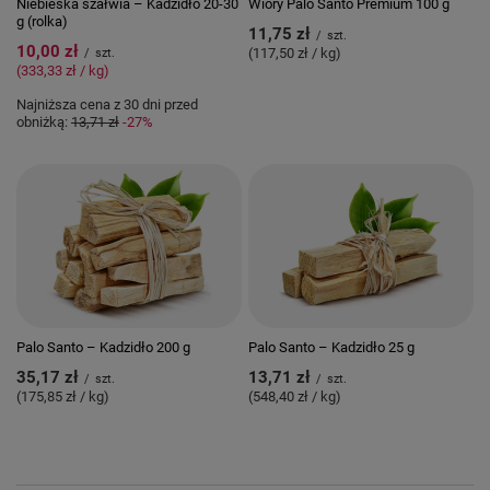
Niebieska szałwia – Kadzidło 20-30
Wióry Palo Santo Premium 100 g
g (rolka)
11,75 zł
/
szt.
10,00 zł
(117,50 zł / kg)
/
szt.
(333,33 zł / kg)
Najniższa cena z 30 dni przed
obniżką:
13,71 zł
-27%
Palo Santo – Kadzidło 200 g
Palo Santo – Kadzidło 25 g
35,17 zł
13,71 zł
/
szt.
/
szt.
(175,85 zł / kg)
(548,40 zł / kg)