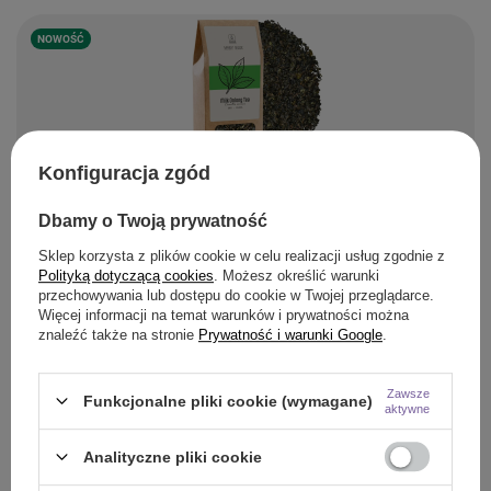
NOWOŚĆ
Konfiguracja zgód
Mary Rose
17,90 zł
/
szt.
Mary Rose – Herbata Milk Oolong –
(358,00 zł / kg
)
Dbamy o Twoją prywatność
50 g
Sklep korzysta z plików cookie w celu realizacji usług zgodnie z
Polityką dotyczącą cookies
. Możesz określić warunki
przechowywania lub dostępu do cookie w Twojej przeglądarce.
NOWOŚĆ
Więcej informacji na temat warunków i prywatności można
znaleźć także na stronie
Prywatność i warunki Google
.
Zawsze
Funkcjonalne pliki cookie (wymagane)
aktywne
Analityczne pliki cookie
Mary Rose
59,99 zł
/
szt.
Mary Rose – Pink Matcha – Dragon
(599,90 zł / kg
)