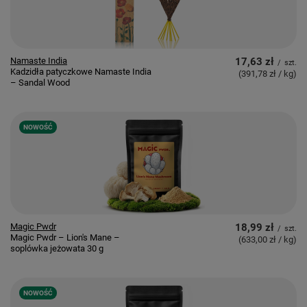
Namaste India
17,63 zł
/
szt.
Kadzidła patyczkowe Namaste India
(391,78 zł / kg
)
– Sandal Wood
NOWOŚĆ
Magic Pwdr
18,99 zł
/
szt.
Magic Pwdr – Lion's Mane –
(633,00 zł / kg
)
soplówka jeżowata 30 g
NOWOŚĆ