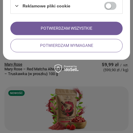
Fruit (w proszku) 100 g
Reklamowe pliki cookie
NOWOŚĆ
POTWIERDZAM WSZYSTKIE
POTWIERDZAM WYMAGANE
Mary Rose
59,99 zł
/
szt.
Mary Rose – Red Matcha Alternative
(599,90 zł / kg
)
– Truskawka (w proszku) 100 g
NOWOŚĆ