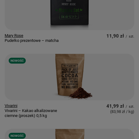
Mary Rose
11,90 zł
/
szt.
Pudełko prezentowe – matcha
NOWOŚĆ
Vivarini
41,99 zł
/
szt.
Vivarini – Kakao alkalizowane
(83,98 zł / kg
)
ciemne (proszek) 0,5 kg
NOWOŚĆ