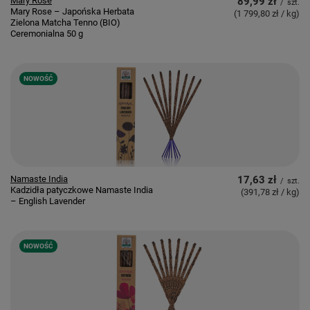
Mary Rose
89,99 zł
/
szt.
Mary Rose – Japońska Herbata
(1 799,80 zł / kg
)
Zielona Matcha Tenno (BIO)
Ceremonialna 50 g
NOWOŚĆ
Namaste India
17,63 zł
/
szt.
Kadzidła patyczkowe Namaste India
(391,78 zł / kg
)
– English Lavender
NOWOŚĆ