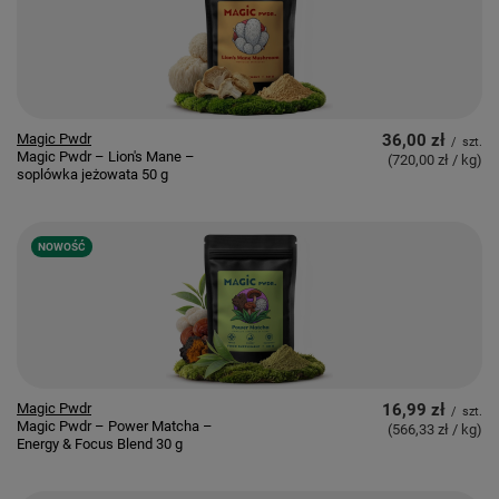
Magic Pwdr
36,00 zł
/
szt.
Magic Pwdr – Lion's Mane –
(720,00 zł / kg
)
soplówka jeżowata 50 g
NOWOŚĆ
Magic Pwdr
16,99 zł
/
szt.
Magic Pwdr – Power Matcha –
(566,33 zł / kg
)
Energy & Focus Blend 30 g